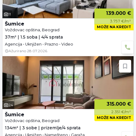
139.000 €
11
3.757 €/m²
Šumice
MOŽE NA KREDIT
Voždovac opština, Beograd
37m² | 1.5 soba | 4/4 sprata
Agencija • Uknjižen • Prazno • Video
Ažurirano
28.07.2026.
315.000 €
24
2.351 €/m²
Šumice
MOŽE NA KREDIT
Voždovac opština, Beograd
134m² | 3 sobe | prizemlje/4 sprata
Agencija • Uknjižen • Namešteno • Garaža