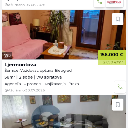
Ažurirano
03.08.2026.
156.000 €
12
2.690 €/m²
Ljermontova
Šumice, Voždovac opština, Beograd
58m² | 2 sobe | 7/8 spratova
Agencija • U procesu uknjižavanja • Prazno • Podrum • Parking
Ažurirano
30.07.2026.