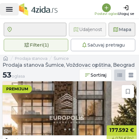
Postavi oglas
Uloguj se
Udaljenost
Mapa
1 primenjen filter
Filteri
(
1
)
Sačuvaj pretragu
Naslovna
prodaja stanova
Šumice
Prodaja stanova Šumice, Voždovac opština, Beograd
53 oglasa
53
Sortiraj
oglasa
PREMIJUM
177.592 €
6
4.036 €/m²