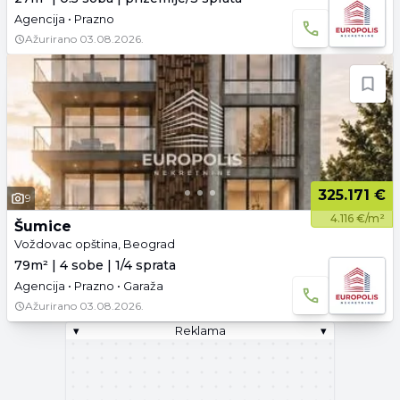
Agencija • Prazno
Ažurirano
03.08.2026.
325.171 €
9
4.116 €/m²
Šumice
Voždovac opština, Beograd
79m² | 4 sobe | 1/4 sprata
Agencija • Prazno • Garaža
Ažurirano
03.08.2026.
▾
Reklama
▾