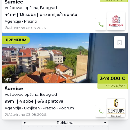
Šumice
Voždovac opština, Beograd
44m² | 1.5 soba | prizemlje/4 sprata
Agencija • Prazno
Ažurirano
05.08.2026.
PREMIJUM
349.000 €
15
3.525 €/m²
Šumice
Voždovac opština, Beograd
99m² | 4 sobe | 6/6 spratova
Agencija • Uknjižen • Prazno • Podrum
Ažurirano
03.08.2026.
▾
Reklama
▾