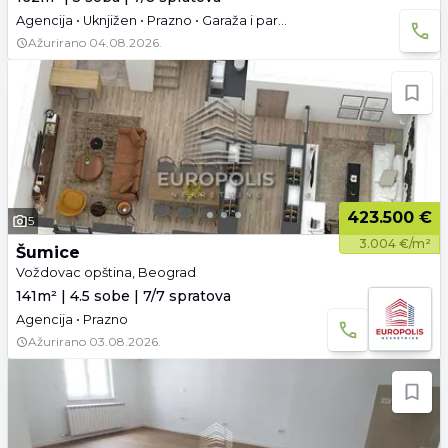
Agencija • Uknjižen • Prazno • Garaža i parking
Ažurirano
04.08.2026.
423.500 €
5
3.004 €/m²
Šumice
Voždovac opština, Beograd
141m² | 4.5 sobe | 7/7 spratova
Agencija • Prazno
Ažurirano
03.08.2026.