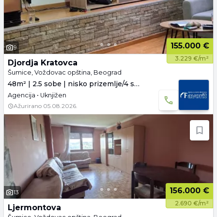
155.000 €
9
3.229 €/m²
Djordja Kratovca
Šumice, Voždovac opština, Beograd
48m² | 2.5 sobe | nisko prizemlje/4 sprata
Agencija • Uknjižen
Ažurirano
05.08.2026.
156.000 €
13
2.690 €/m²
Ljermontova