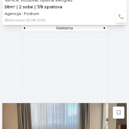
Šumice, Voždovac opština, Beograd
58m² | 2 sobe | 7/8 spratova
Agencija • Podrum
Ažurirano
05.08.2026.
▾
Reklama
▾