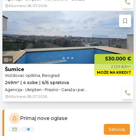
Ažurirano
28.07.2026.
530.000 €
16
2.129 €/m²
Šumice
MOŽE NA KREDIT
Voždovac opština, Beograd
249m² | 4 sobe | 6/6 spratova
Agencija • Uknjižen • Prazno • Garaža i parking
Ažurirano
28.07.2026.
Primaj nove oglase
Sačuvaj