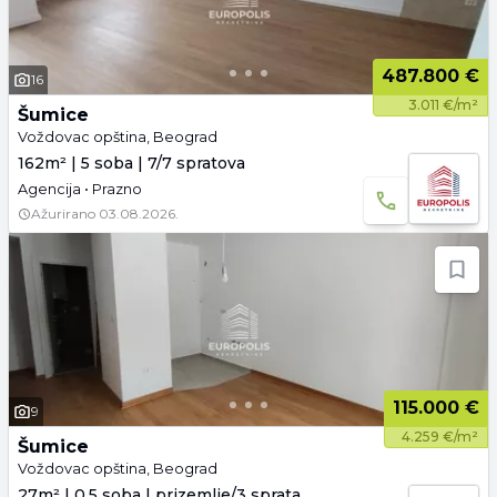
487.800 €
16
3.011 €/m²
Šumice
Voždovac opština, Beograd
162m² | 5 soba | 7/7 spratova
Agencija • Prazno
Ažurirano
03.08.2026.
115.000 €
9
4.259 €/m²
Šumice
Voždovac opština, Beograd
27m² | 0.5 soba | prizemlje/3 sprata