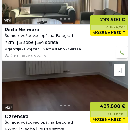
299.900 €
19
4.165 €/m²
Rada Neimara
MOŽE NA KREDIT
Šumice, Voždovac opština, Beograd
72m² | 3 sobe | 3/4 sprata
Agencija • Uknjižen • Namešteno • Garaža i parking
Ažurirano
05.08.2026.
487.800 €
27
3.011 €/m²
Ozrenska
MOŽE NA KREDIT
Šumice, Voždovac opština, Beograd
162m² | 5 soba | 7/8 spratova