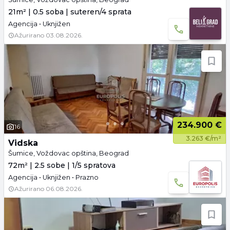
21m² | 0.5 soba | suteren/4 sprata
Agencija • Uknjižen
Ažurirano
03.08.2026.
234.900 €
16
3.263 €/m²
Vidska
Šumice, Voždovac opština, Beograd
72m² | 2.5 sobe | 1/5 spratova
Agencija • Uknjižen • Prazno
Ažurirano
06.08.2026.