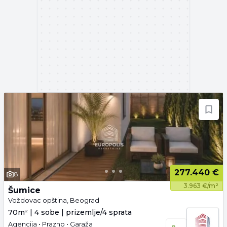
277.440 €
8
3.963 €/m²
Šumice
Voždovac opština, Beograd
70m² | 4 sobe | prizemlje/4 sprata
Agencija • Prazno • Garaža