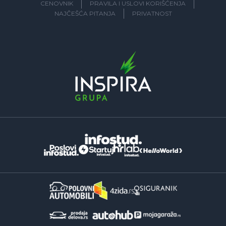
CENOVNIK
PRAVILA I USLOVI KORIŠĆENJA
NAJČEŠĆA PITANJA
PRIVATNOST