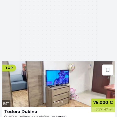
TOP
75.000 €
11
3.571 €/m²
Todora Dukina
Šumice, Voždovac opština, Beograd