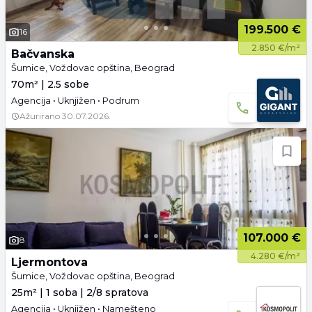
199.500 €
16
2.850 €/m²
Bačvanska
Šumice, Voždovac opština, Beograd
70m² | 2.5 sobe
Agencija • Uknjižen • Podrum
Ažurirano
30.07.2026.
107.000 €
8
4.280 €/m²
Ljermontova
Šumice, Voždovac opština, Beograd
25m² | 1 soba | 2/8 spratova
Agencija • Uknjižen • Namešteno