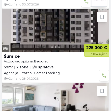
Ažurirano
30.07.2026.
225.000 €
5
3.814 €/m²
Šumice
Voždovac opština, Beograd
59m² | 2 sobe | 5/8 spratova
Agencija • Prazno • Garaža i parking
Ažurirano
28.07.2026.