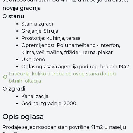
novija gradnja
O stanu
Stan u zgradi
Grejanje: Struja
Prostorije: kuhinja, terasa
Opremljenost: Polunamešteno - interfon,
klima, veš mašina, frižider, rerna, plakar
Uknjiženo
Oglas oglašava agencija pod reg. brojem 1942
Izračunaj koliko ti treba od
ovog stana
do tebi
bitnih lokacija
O zgradi
Kanalizacija
Godina izgradnje: 2000.
Opis oglasa
Prodaje se jednosoban stan površine 41m2 u naselju