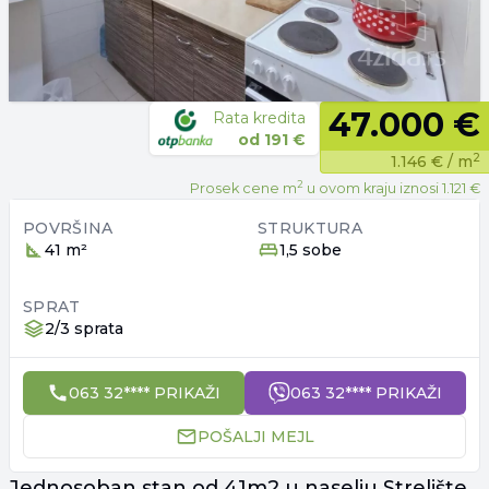
47.000 €
Rata kredita
od
191 €
2
1.146 €
/ m
2
Prosek cene m
u ovom kraju iznosi
1.121 €
POVRŠINA
STRUKTURA
41 m²
1,5 sobe
SPRAT
2/3 sprata
063 32**** PRIKAŽI
063 32**** PRIKAŽI
POŠALJI MEJL
Jednosoban stan od 41m2 u naselju Strelište,