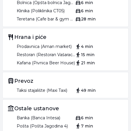
Bolnica (Opšta bolnica Jagodina)
6 min
Klinika (Poliklinika CT05)
6 min
Teretana (Cafe bar & gym Mr. Hill)
28 min
Hrana i piće
Prodavnica (Aman market)
4 min
Restoran (Restoran Vašarac plus)
15 min
Kafana (Pivnica Beer House)
21 min
Prevoz
Taksi stajalište (Maxi Taxi)
49 min
Ostale ustanove
Banka (Banca Intesa)
6 min
Pošta (Pošta Jagodina 4)
7 min