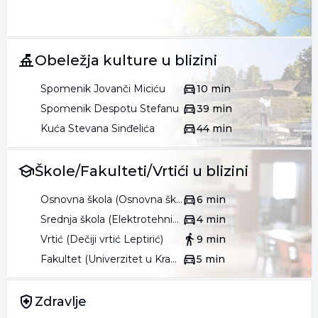
Obeležja kulture u blizini
Spomenik Jovanči Miciću
10 min
Spomenik Despotu Stefanu
39 min
Kuća Stevana Sinđelića
44 min
Škole/Fakulteti/Vrtići u blizini
Osnovna škola (Osnovna škola Boško Đuričić)
6 min
Srednja škola (Elektrotehnička i građevinska škola Nikola Tesla)
4 min
Vrtić (Dečiji vrtić Leptirić)
9 min
Fakultet (Univerzitet u Kragujevcu Fakultet pedagoških nauka u Jagodini)
5 min
Zdravlje