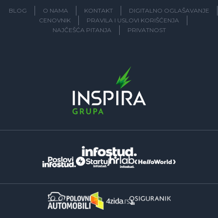
BLOG
O NAMA
KONTAKT
DIGITALNO OGLAŠAVANJE
CENOVNIK
PRAVILA I USLOVI KORIŠĆENJA
NAJČEŠĆA PITANJA
PRIVATNOST