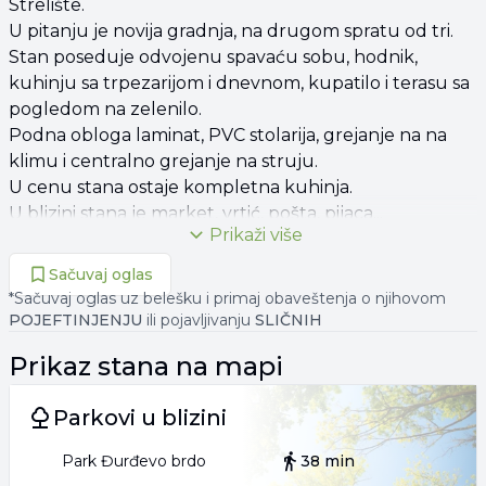
Strelište.
U pitanju je novija gradnja, na drugom spratu od tri.
Stan poseduje odvojenu spavaću sobu, hodnik,
kuhinju sa trpezarijom i dnevnom, kupatilo i terasu sa
pogledom na zelenilo.
Podna obloga laminat, PVC stolarija, grejanje na na
klimu i centralno grejanje na struju.
U cenu stana ostaje kompletna kuhinja.
U blizini stana je market, vrtić, pošta, pijaca...
Prikaži više
063 32**** PRIKAŽI
063 32**** PRIKAŽI
Sačuvaj oglas
*Sačuvaj oglas uz belešku i primaj obaveštenja o njihovom
POJEFTINJENJU
ili pojavljivanju
SLIČNIH
Prikaz
stana
na mapi
Parkovi u blizini
Park Đurđevo brdo
38 min