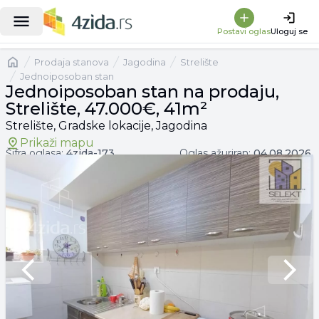
|
Jednoiposoban stan na prodaju, Strelište, 47.000€, 41m²
Postavi oglas
Uloguj se
Naslovna
prodaja stanova
Jagodina
Strelište
Jednoiposoban stan
Jednoiposoban stan na prodaju,
Strelište, 47.000€, 41m²
Strelište, Gradske lokacije, Jagodina
Prikaži mapu
Šifra oglasa:
4zida-
173
Oglas ažuriran:
04.08.2026.
Previous slide
Next 