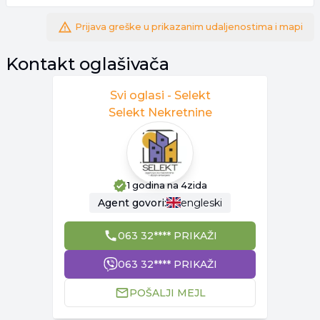
Prijava greške u prikazanim udaljenostima i mapi
Kontakt oglašivača
Svi oglasi -
Selekt
Selekt Nekretnine
1 godina
na 4zida
Agent
govori:
engleski
063 32**** PRIKAŽI
063 32**** PRIKAŽI
POŠALJI MEJL