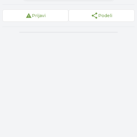
Prijavi
Podeli
▾
Reklama
▾