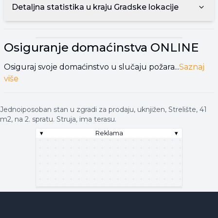
Detaljna statistika u kraju
Gradske lokacije
▾
Reklama
▾
Osiguranje domaćinstva
ONLINE
Osiguraj svoje domaćinstvo u slučaju požara...
Saznaj
više
Jednoiposoban stan u zgradi za prodaju, uknjižen, Strelište, 41
m2, na 2. spratu. Struja, ima terasu.
▾
Reklama
▾
▾
Reklama
▾