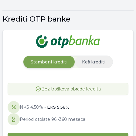
Krediti OTP banke
Stambeni krediti
Keš krediti
Bez troškova obrade kredita
NKS
4.50
% -
EKS
5.58
%
Period otplate
96
-
360 meseca