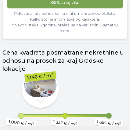
Saznaj više
Prikazana rata odnosi se na maksimalni period otplate.
Kalkulator je informativnog karaktera.
* Nakon isteka 5 godina, prelazi se na varijabilnu kamatnu
stopu
Cena
kvadrata
posmatrane nekretnine u
odnosu na prosek za kraj
Gradske
lokacije
2
/ m
1.146 €
1.000 €
1.664 €
1.332 €
/ m
/ m
/ m
2
2
2