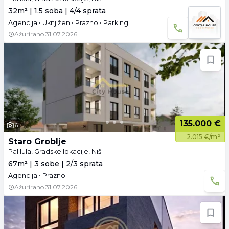
32m² | 1.5 soba | 4/4 sprata
Agencija • Uknjižen • Prazno • Parking
Ažurirano
31.07.2026.
135.000 €
6
2.015 €/m²
Staro Groblje
Palilula, Gradske lokacije, Niš
67m² | 3 sobe | 2/3 sprata
Agencija • Prazno
Ažurirano
31.07.2026.