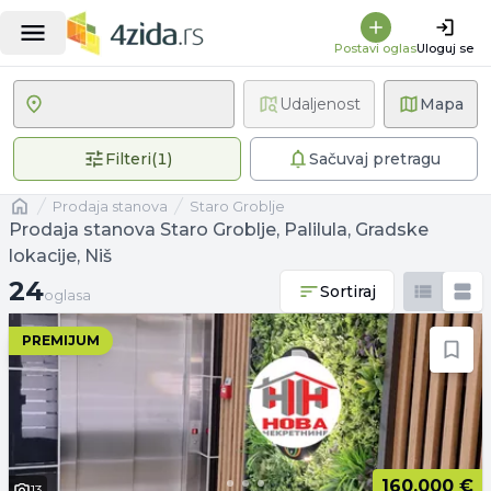
Postavi oglas
Uloguj se
Udaljenost
Mapa
1 primenjen filter
Filteri
(
1
)
Sačuvaj pretragu
Naslovna
prodaja stanova
Staro Groblje
Prodaja stanova Staro Groblje, Palilula, Gradske
lokacije, Niš
24 oglasa
24
Sortiraj
oglasa
PREMIJUM
160.000 €
13