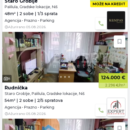
Staro Groblje
MOŽE NA KREDIT
Palilula, Gradske lokacije, Niš
48m² | 2 sobe | 1/3 sprata
Agencija • Prazno • Parking
Ažurirano
05.08.2026.
124.000 €
8
2.296 €/m²
Rudnička
Staro Groblje, Palilula, Gradske lokacije, Niš
54m² | 2 sobe | 2/5 spratova
Agencija • Prazno • Parking
Ažurirano
05.08.2026.