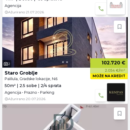
Agencija
Ažurirano
21.07.2026.
102.720 €
2
2.054 €/m²
Staro Groblje
MOŽE NA KREDIT
Palilula, Gradske lokacije, Niš
50m² | 2.5 sobe | 2/4 sprata
Agencija • Prazno • Parking
Ažurirano
20.07.2026.