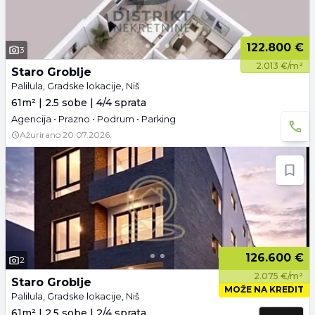
122.800 €
3
2.013 €/m²
Staro Groblje
Palilula, Gradske lokacije, Niš
61m² | 2.5 sobe | 4/4 sprata
Agencija • Prazno • Podrum • Parking
Ažurirano
20.07.2026.
126.600 €
2
2.075 €/m²
Staro Groblje
MOŽE NA KREDIT
Palilula, Gradske lokacije, Niš
61m² | 2.5 sobe | 2/4 sprata