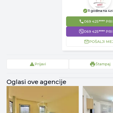
11 godina
na 4z
069 425**** PR
069 425**** PR
POŠALJI ME
Prijavi
Štampaj
▾
Reklama
Oglasi ove agencije