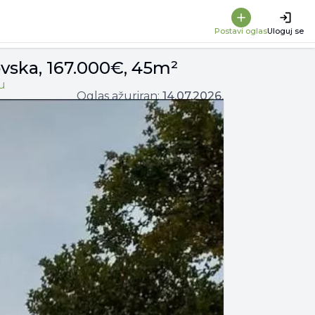
Postavi oglas
Uloguj se
vska, 167.000€, 45m²
u
Oglas ažuriran:
14.07.2026.