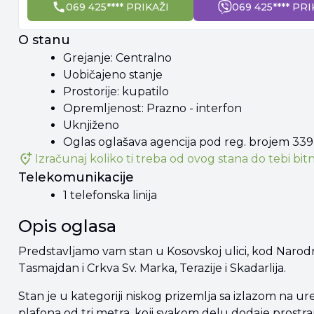
069 425**** PRIKAŽI
069 425**** PRI
O stanu
Grejanje: Centralno
Uobičajeno stanje
Prostorije: kupatilo
Opremljenost: Prazno - interfon
Uknjiženo
Oglas oglašava agencija pod reg. brojem 339
Izračunaj koliko ti treba od
ovog stana
do tebi bitn
Telekomunikacije
1 telefonska linija
Opis oglasa
Predstavljamo vam stan u Kosovskoj ulici, kod Narodne
Tasmajdan i Crkva Sv. Marka, Terazije i Skadarlija.
Stan je u kategoriji niskog prizemlja sa izlazom na u
plafona od tri metra, koji svakom delu dodaje prostra