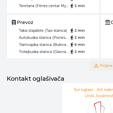
Teretana (Fitnes centar My place)
3 min
Prevoz
Taksi stajalište (Taxi stanica)
3 min
Autobuska stanica (Pionirski Park)
3 min
Tramvajska stanica (Bulevar Despota Stefana)
9 min
Trolejbuska stanica (Glavna Pošta)
3 min
Prijava
Kontakt oglašivača
Svi oglasi -
Art nek
Uroš Jovanov