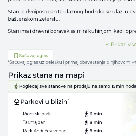
Stan je dvoiposoban.Iz ulaznog hodnika se ulazi u d
baštenskom zelenilu.
Stan ima i dnevni boravak sa mini kuhinjom, kao i opr
Stan je uknjižen, pogodan i za život i za investiciju.
Prikaži viš
Agencijska provizija 2%
Sačuvaj oglas
*Sačuvaj oglas uz belešku i primaj obaveštenja o njihovom
P
Agent: Marina Kozlovački, br. licence:6301
Prikaz
stana
na mapi
"Art nekretnine" d.o.o. Beograd
Pogledaj sve stanove
na prodaju
na samo 15min hoda
Reg. br.339
Parkovi u blizini
011/26-2*-*** (prikaži broj)
Pionirski park
6 min
MK02
Tašmajdan
8 min
.
Park Andrićev venac
8 min