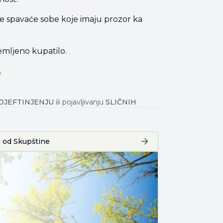
ve spavaće sobe koje imaju prozor ka
emljeno kupatilo.
e
OJEFTINJENJU
ili pojavljivanju
SLIČNIH
 od
Skupštine