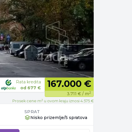
167.000 €
Rata kredita
od
677 €
2
3.711 €
/ m
2
Prosek cene m
u ovom kraju iznosi
4.575 €
SPRAT
Nisko prizemlje/5 spratova