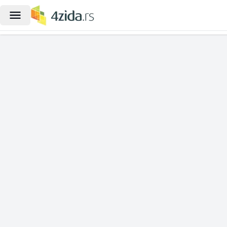
|
Dvoiposoban stan na prodaju, Kos