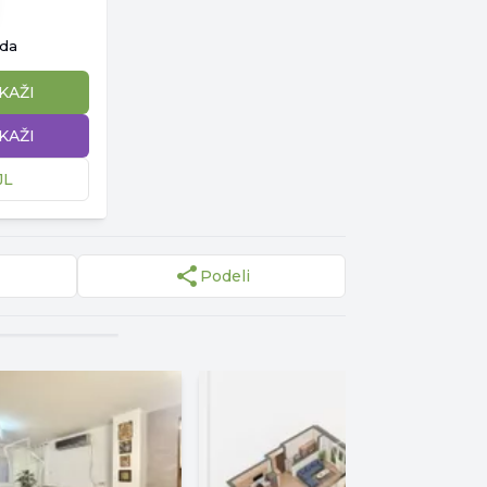
ida
IKAŽI
IKAŽI
JL
Podeli
▾