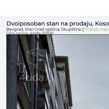
ovska, 167.000€, 45m²
Dvoiposoban stan na prodaju, Koso
Beograd, Stari Grad opština, Skupština
Prikaži map
Šifra oglasa:
4zida-
10936