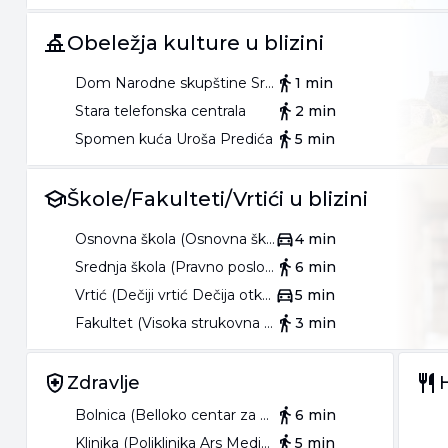
Obeležja kulture u blizini
Dom Narodne skupštine Srbije
1 min
Stara telefonska centrala
2 min
Spomen kuća Uroša Predića
5 min
Škole/Fakulteti/Vrtići u blizini
Osnovna škola (Osnovna škola Vuk Karadžić)
4 min
Srednja škola (Pravno poslovna škola)
6 min
Vrtić (Dečiji vrtić Dečija otkrivalica)
5 min
Fakultet (Visoka strukovna škola za preduzetništvo)
3 min
Zdravlje
Bolnica (Belloko centar za oftalmologiju i estetiku)
6 min
Klinika (Poliklinika Ars Medica)
5 min