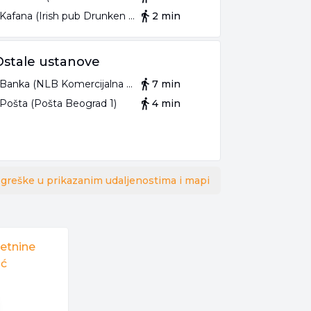
Kafana (Irish pub Drunken Ducks)
2 min
Ostale ustanove
Banka (NLB Komercijalna banka)
7 min
Pošta (Pošta Beograd 1)
4 min
 greške u prikazanim udaljenostima i mapi
retnine
ić