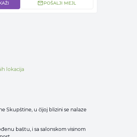
KAŽI
POŠALJI MEJL
ih lokacija
 Skupštine, u čijoj blizini se nalaze
ređenu baštu, i sa salonskom visinom
nost.