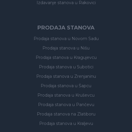
Izdavanje stanova
u Rakovici
PRODAJA STANOVA
Prodaja stanova
u Novom Sadu
Prodaja stanova
u Nišu
Prodaja stanova
u Kragujevcu
Prodaja stanova
u Subotici
Prodaja stanova
u Zrenjaninu
Prodaja stanova
u Šapcu
Prodaja stanova
u Kruševcu
Prodaja stanova
u Pančevu
Prodaja stanova
na Zlatiboru
Prodaja stanova
u Kraljevu