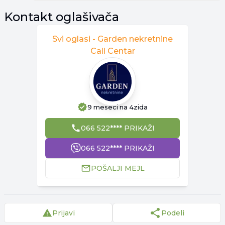
Kontakt oglašivača
Svi oglasi -
Garden nekretnine
Call Centar
9 meseci
na 4zida
066 522**** PRIKAŽI
066 522**** PRIKAŽI
POŠALJI MEJL
Prijavi
Podeli