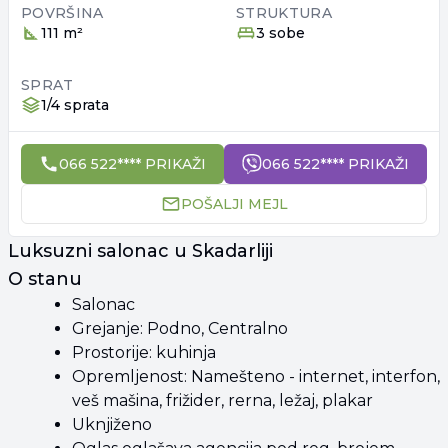
POVRŠINA
STRUKTURA
111 m²
3 sobe
SPRAT
1/4 sprata
066 522**** PRIKAŽI
066 522**** PRIKAŽI
POŠALJI MEJL
Luksuzni salonac u Skadarliji
O stanu
Salonac
Grejanje: Podno, Centralno
Prostorije: kuhinja
Opremljenost: Namešteno - internet, interfon,
veš mašina, frižider, rerna, ležaj, plakar
Uknjiženo