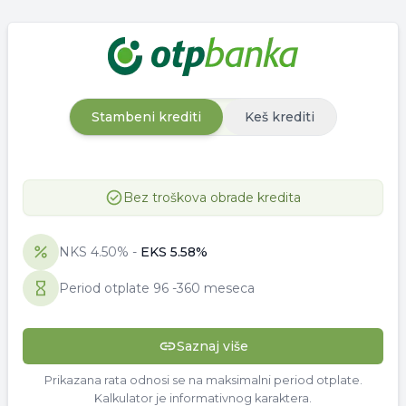
Stambeni krediti
Keš krediti
Bez troškova obrade kredita
NKS
4.50
% -
EKS
5.58
%
Period otplate
96
-
360 meseca
Saznaj više
Prikazana rata odnosi se na maksimalni period otplate.
Kalkulator je informativnog karaktera.