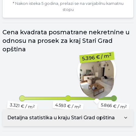
* Nakon isteka 5 godina, prelazi se na varijabilnu kamatnu
stopu
Cena
kvadrata
posmatrane nekretnine u
odnosu na prosek za kraj
Stari Grad
opština
2
/ m
5.396 €
4.593 €
5.866 €
3.321 €
/ m
/ m
/ m
2
2
2
Detaljna statistika u kraju
Stari Grad opština
▾
Reklama
▾