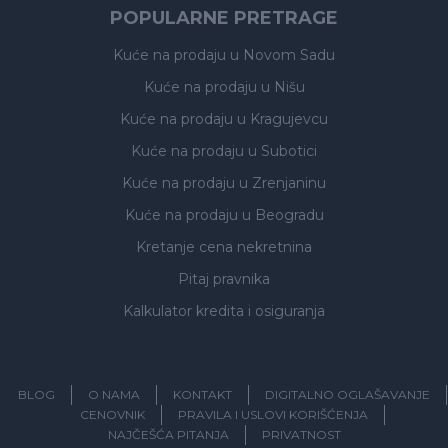
POPULARNE PRETRAGE
Kuće na prodaju
u Novom Sadu
Kuće na prodaju
u Nišu
Kuće na prodaju
u Kragujevcu
Kuće na prodaju
u Subotici
Kuće na prodaju
u Zrenjaninu
Kuće na prodaju
u Beogradu
Kretanje cena nekretnina
Pitaj pravnika
Kalkulator kredita i osiguranja
BLOG
O NAMA
KONTAKT
DIGITALNO OGLAŠAVANJE
CENOVNIK
PRAVILA I USLOVI KORIŠĆENJA
NAJČEŠĆA PITANJA
PRIVATNOST