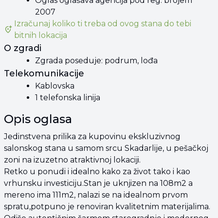
Oglas oglašava agencija pod reg. brojem
2007
Izračunaj koliko ti treba od
ovog stana
do tebi
bitnih lokacija
O zgradi
Zgrada poseduje: podrum, lođa
Telekomunikacije
Kablovska
1 telefonska linija
Opis oglasa
Jedinstvena prilika za kupovinu ekskluzivnog
salonskog stana u samom srcu Skadarlije, u pešačkoj
zoni na izuzetno atraktivnoj lokaciji.
Retko u ponudi i idealno kako za život tako i kao
vrhunsku investiciju.Stan je uknjizen na 108m2 a
mereno ima 111m2, nalazi se na idealnom prvom
spratu,potpuno je renoviran kvalitetnim materijalima.