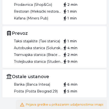
Prodavnica (Shop&Go)
2 min
Restoran (Meksički restoran Cypress Tacos)
1 min
Kafana (Miners Pub)
1 min
Prevoz
Taksi stajalište (Taxi stanica)
1 min
Autobuska stanica (Solunska)
4 min
Tramvajska stanica (Braće Baruh)
2 min
Trolejbuska stanica (Studentski trg)
9 min
Ostale ustanove
Banka (Banca Intesa)
6 min
Pošta (Pošta Beograd 29)
5 min
Prijava greške u prikazanim udaljenostima i mapi