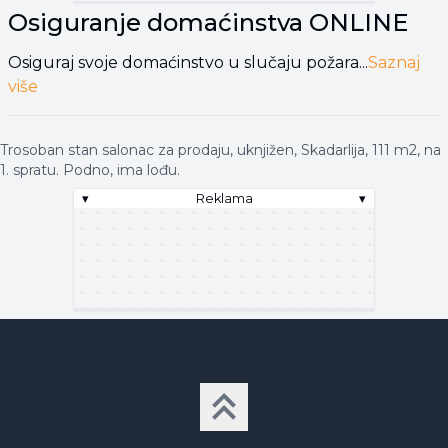
Osiguranje domaćinstva
ONLINE
Osiguraj svoje domaćinstvo u slučaju požara...
Saznaj
više
Trosoban stan salonac za prodaju, uknjižen, Skadarlija, 111 m2, na
1. spratu. Podno, ima lođu.
▾
Reklama
▾
▾
Reklama
▾