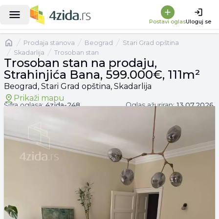
|
Trosoban stan na prodaju, Strahinjića Bana, 599.000€, 111m²
Postavi oglas
Uloguj se
Naslovna
prodaja stanova
Beograd
Stari Grad opština
Skadarlija
Trosoban stan
Trosoban stan na prodaju,
Strahinjića Bana, 599.000€, 111m²
Beograd, Stari Grad opština, Skadarlija
Prikaži mapu
Šifra oglasa:
4zida-
248
Oglas ažuriran:
13.07.2026.