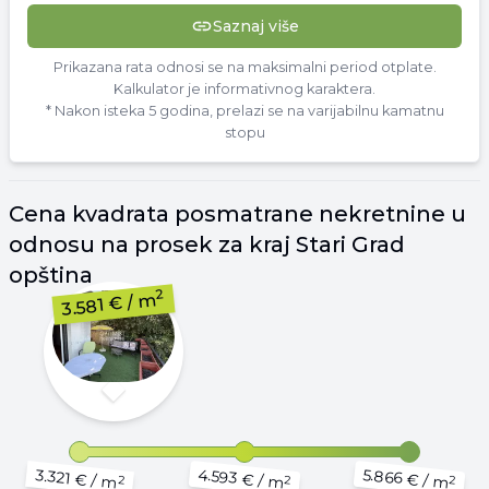
Saznaj više
Prikazana rata odnosi se na maksimalni period otplate.
Kalkulator je informativnog karaktera.
* Nakon isteka 5 godina, prelazi se na varijabilnu kamatnu
stopu
Cena
kvadrata
posmatrane nekretnine u
odnosu na prosek za kraj
Stari Grad
opština
2
/ m
3.581 €
4.593 €
5.866 €
3.321 €
/ m
/ m
/ m
2
2
2