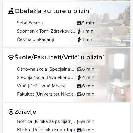
Obeležja kulture u blizini
Sebilj česma
5 min
Spomenik Tomi Zdravkoviću
1 min
Česma u Skadarliji
1 min
Škole/Fakulteti/Vrtići u blizini
Osnovna škola (Specijalna osnovna škola Dragan Kovačević)
6 min
Srednja škola (Prva ekonomska škola)
4 min
Vrtić (Dečiji vrtić Mrvica)
6 min
Fakultet (Univerzitet Nikola Tesla)
8 min
Zdravlje
Bolnica (Klinika za psihijatriju Beograd)
6 min
Klinika (Poliklinika Endo Top)
4 min