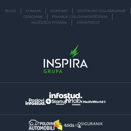
BLOG
O NAMA
KONTAKT
DIGITALNO OGLAŠAVANJE
CENOVNIK
PRAVILA I USLOVI KORIŠĆENJA
NAJČEŠĆA PITANJA
PRIVATNOST