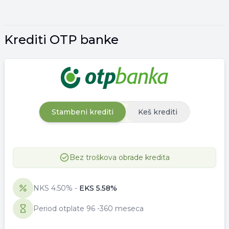
Krediti OTP banke
Stambeni krediti
Keš krediti
Bez troškova obrade kredita
NKS
4.50
% -
EKS
5.58
%
Period otplate
96
-
360 meseca