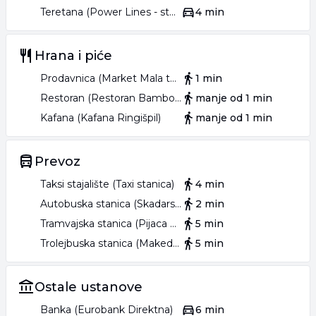
Teretana (Power Lines - studio za EMS treninge)
4 min
Hrana i piće
Prodavnica (Market Mala tajna)
1 min
Restoran (Restoran Bamboo)
manje od 1 min
Kafana (Kafana Ringišpil)
manje od 1 min
Prevoz
Taksi stajalište (Taxi stanica)
4 min
Autobuska stanica (Skadarska)
2 min
Tramvajska stanica (Pijaca Skadarlija)
5 min
Trolejbuska stanica (Makedonska)
5 min
Ostale ustanove
Banka (Eurobank Direktna)
6 min