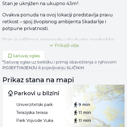
Stan je uknjižen na ukupno 43m².
Ovakva ponuda na ovoj lokaciji predstavlja pravu
retkost – spoj živopisnog ambijenta Skadarlije i
potpune privatnosti.
Stan je odličnog rasporeda i obuhvata: predsoblje,
Prikaži više
kuhinju sa trpezarijom, spavaću sobu, kupatilo i
prostranu terasu.
Sačuvaj oglas
*Sačuvaj oglas uz belešku i primaj obaveštenja o njihovom
Udoban je, lako se održava i ima niske mesečne
POJEFTINJENJU
ili pojavljivanju
SLIČNIH
troškove, zbog čega je idealan kako za miran i
praktičan život u centru Beograda, tako i za izdavanje.
Prikaz
stana
na mapi
Hvala što ste izdvojili vreme za naš oglas!
Parkovi u blizini
Agencijska provizija 2%
Univerzitetski park
9 min
Terazijska terasa
11 min
011 630**** PRIKAŽI
064 222**** PRIKAŽI
Park Vojvode Vuka
11 min