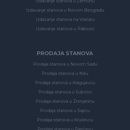
Izdavanje stanova
u Zemunu
Izdavanje stanova
u Novom Beogradu
Izdavanje stanova
na Vračaru
Izdavanje stanova
u Rakovici
PRODAJA STANOVA
Prodaja stanova
u Novom Sadu
Prodaja stanova
u Nišu
Prodaja stanova
u Kragujevcu
Prodaja stanova
u Subotici
Prodaja stanova
u Zrenjaninu
Prodaja stanova
u Šapcu
Prodaja stanova
u Kruševcu
Prodaja stanova
u Pančevu