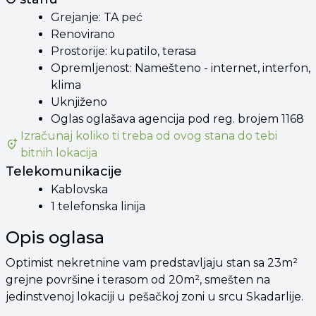
Grejanje: TA peć
Renovirano
Prostorije: kupatilo, terasa
Opremljenost: Namešteno - internet, interfon,
klima
Uknjiženo
Oglas oglašava agencija pod reg. brojem 1168
Izračunaj koliko ti treba od
ovog stana
do tebi
bitnih lokacija
Telekomunikacije
Kablovska
1 telefonska linija
Opis oglasa
Optimist nekretnine vam predstavljaju stan sa 23m²
grejne površine i terasom od 20m², smešten na
jedinstvenoj lokaciji u pešačkoj zoni u srcu Skadarlije.