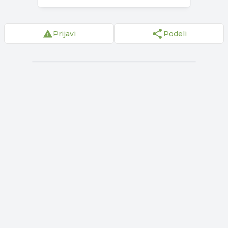
Prijavi
Podeli
▾
Reklama
▾