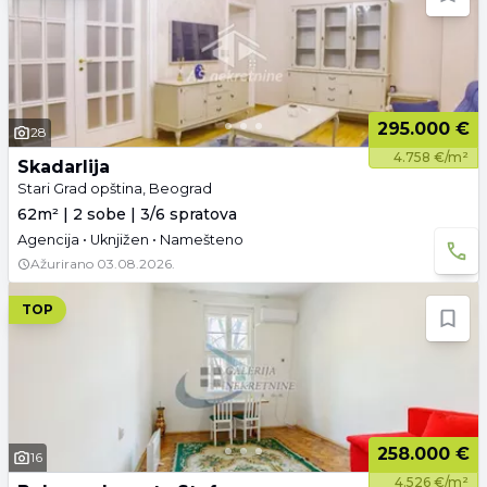
295.000 €
28
4.758 €/m²
Skadarlija
Stari Grad opština, Beograd
62m² | 2 sobe | 3/6 spratova
Agencija • Uknjižen • Namešteno
Ažurirano
03.08.2026.
TOP
258.000 €
16
4.526 €/m²