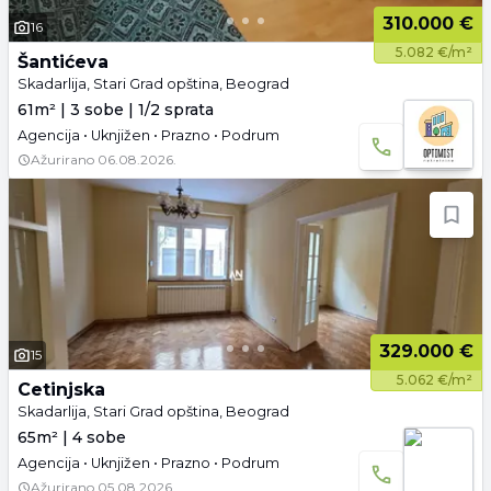
310.000 €
16
5.082 €/m²
Šantićeva
Skadarlija, Stari Grad opština, Beograd
61m² | 3 sobe | 1/2 sprata
Agencija • Uknjižen • Prazno • Podrum
Ažurirano
06.08.2026.
329.000 €
15
5.062 €/m²
Cetinjska
Skadarlija, Stari Grad opština, Beograd
65m² | 4 sobe
Agencija • Uknjižen • Prazno • Podrum
Ažurirano
05.08.2026.