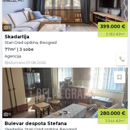
399.000 €
11
5.182 €/m²
Skadarlija
Stari Grad opština, Beograd
77m² | 3 sobe
Agencija
Ažurirano
07.08.2026.
280.000 €
15
3.544 €/m²
Bulevar despota Stefana
Skadarlija, Stari Grad opština, Beograd