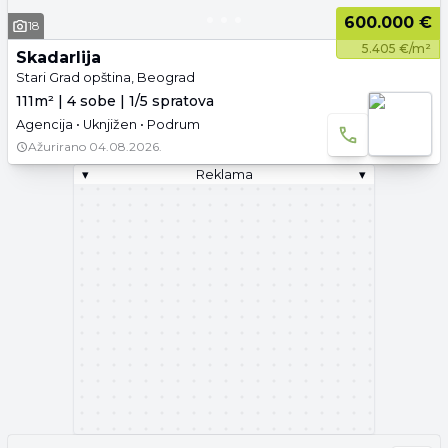
600.000 €
18
5.405 €/m²
Skadarlija
Stari Grad opština, Beograd
111m² | 4 sobe | 1/5 spratova
Agencija • Uknjižen • Podrum
Ažurirano
04.08.2026.
▾
Reklama
▾