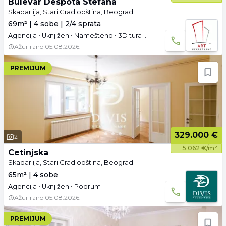
Bulevar Despota Stefana
Skadarlija, Stari Grad opština, Beograd
69m² | 4 sobe | 2/4 sprata
Agencija • Uknjižen • Namešteno • 3D tura • Video
Ažurirano
05.08.2026.
PREMIJUM
329.000 €
21
5.062 €/m²
Cetinjska
Skadarlija, Stari Grad opština, Beograd
65m² | 4 sobe
Agencija • Uknjižen • Podrum
Ažurirano
05.08.2026.
PREMIJUM