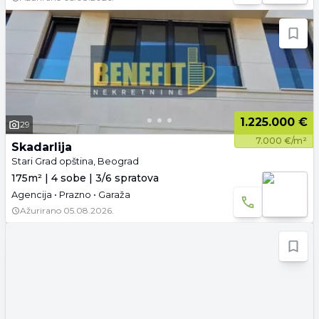
1.225.000 €
29
7.000 €/m²
Skadarlija
Stari Grad opština, Beograd
175m² | 4 sobe | 3/6 spratova
Agencija • Prazno • Garaža
Ažurirano
05.08.2026.