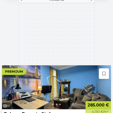
PREMIJUM
285.000 €
17
4.130 €/m²