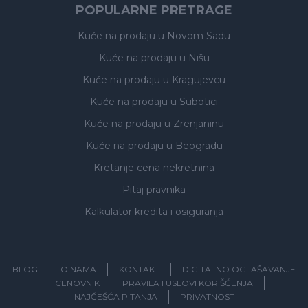
POPULARNE PRETRAGE
Kuće na prodaju
u Novom Sadu
Kuće na prodaju
u Nišu
Kuće na prodaju
u Kragujevcu
Kuće na prodaju
u Subotici
Kuće na prodaju
u Zrenjaninu
Kuće na prodaju
u Beogradu
Kretanje cena nekretnina
Pitaj pravnika
Kalkulator kredita i osiguranja
BLOG
O NAMA
KONTAKT
DIGITALNO OGLAŠAVANJE
CENOVNIK
PRAVILA I USLOVI KORIŠĆENJA
NAJČEŠĆA PITANJA
PRIVATNOST