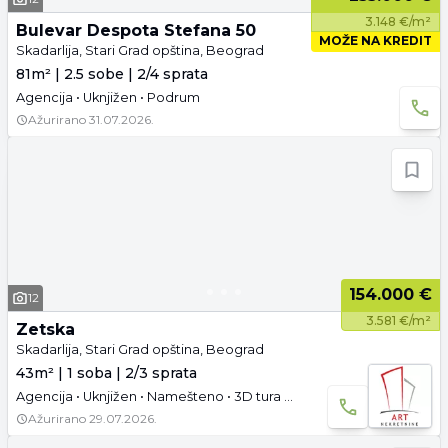
3.148 €/m²
Bulevar Despota Stefana 50
MOŽE NA KREDIT
Skadarlija, Stari Grad opština, Beograd
81m² | 2.5 sobe | 2/4 sprata
Agencija • Uknjižen • Podrum
Ažurirano
31.07.2026.
154.000 €
12
3.581 €/m²
Zetska
Skadarlija, Stari Grad opština, Beograd
43m² | 1 soba | 2/3 sprata
Agencija • Uknjižen • Namešteno • 3D tura • Video
Ažurirano
29.07.2026.