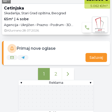
19
5.062 €/m²
Cetinjska
Skadarlija, Stari Grad opština, Beograd
65m² | 4 sobe
Agencija • Uknjižen • Prazno • Podrum • 3D tura • Video
Ažurirano
28.07.2026.
Primaj nove oglase
Sačuvaj
1
2
▾
Reklama
▾