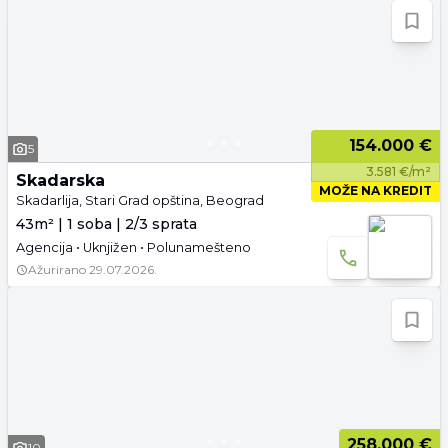
154.000 €
5
3.581 €/m²
Skadarska
MOŽE NA KREDIT
Skadarlija, Stari Grad opština, Beograd
43m² | 1 soba | 2/3 sprata
Agencija • Uknjižen • Polunamešteno
Ažurirano
29.07.2026.
258.000 €
10