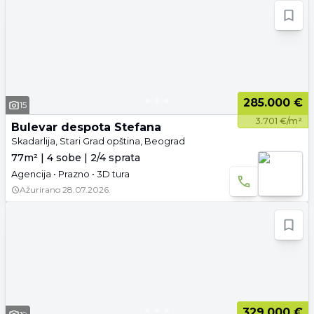
285.000 €
15
3.701 €/m²
Bulevar despota Stefana
Skadarlija, Stari Grad opština, Beograd
77m² | 4 sobe | 2/4 sprata
Agencija • Prazno • 3D tura
Ažurirano
28.07.2026.
329.000 €