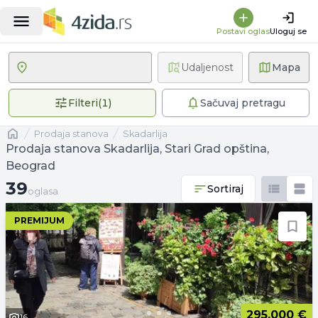
Postavi oglas
Uloguj se
Udaljenost
Mapa
1 primenjen filter
Filteri
(
1
)
Sačuvaj pretragu
Naslovna
prodaja stanova
Skadarlija
Prodaja stanova Skadarlija, Stari Grad opština,
Beograd
39 oglasa
39
Sortiraj
oglasa
PREMIJUM
295.000 €
16