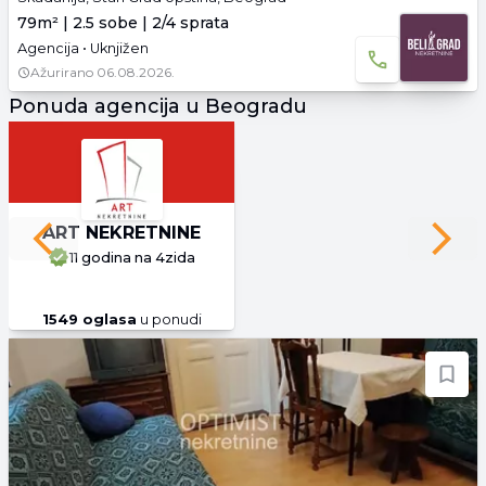
79m² | 2.5 sobe | 2/4 sprata
Agencija • Uknjižen
Ažurirano
06.08.2026.
Ponuda agencija u Beogradu
ART NEKRETNINE
Previous slide
Next 
11 godina
na 4zida
1549
oglasa
u ponudi