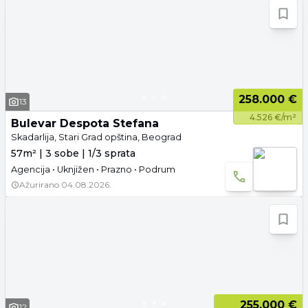
258.000 €
13
4.526 €/m²
Bulevar Despota Stefana
Skadarlija, Stari Grad opština, Beograd
57m² | 3 sobe | 1/3 sprata
Agencija • Uknjižen • Prazno • Podrum
Ažurirano
04.08.2026.
255.000 €
12