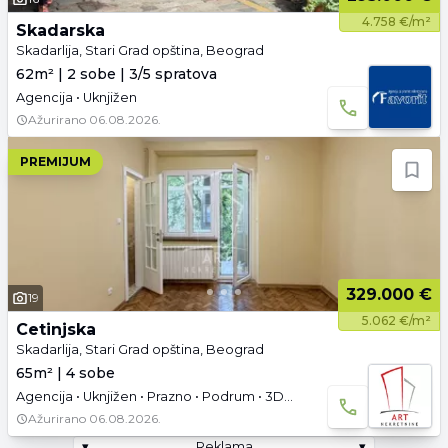
4.758 €/m²
Skadarska
Skadarlija, Stari Grad opština, Beograd
62m² | 2 sobe | 3/5 spratova
Agencija • Uknjižen
Ažurirano
06.08.2026.
PREMIJUM
329.000 €
19
5.062 €/m²
Cetinjska
Skadarlija, Stari Grad opština, Beograd
65m² | 4 sobe
Agencija • Uknjižen • Prazno • Podrum • 3D tura
Ažurirano
06.08.2026.
▾
Reklama
▾