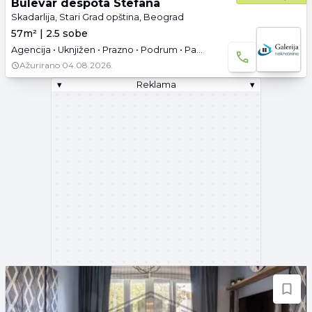
Bulevar despota Stefana
Skadarlija, Stari Grad opština, Beograd
57m² | 2.5 sobe
Agencija • Uknjižen • Prazno • Podrum • Parking
Ažurirano
04.08.2026.
▾
Reklama
▾