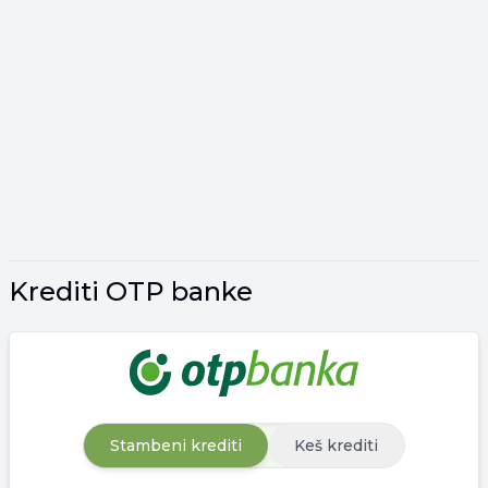
Krediti OTP banke
Stambeni krediti
Keš krediti