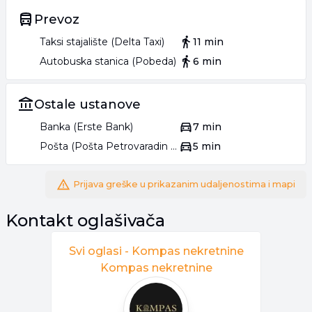
Prevoz
069 69**** PRIKAŽI
069 69**** PRIKAŽI
Taksi stajalište (Delta Taxi)
11 min
Autobuska stanica (Pobeda)
6 min
Ostale ustanove
Banka (Erste Bank)
7 min
Pošta (Pošta Petrovaradin 21132)
5 min
Prijava greške u prikazanim udaljenostima i mapi
Kontakt oglašivača
Svi oglasi -
Kompas nekretnine
Kompas nekretnine