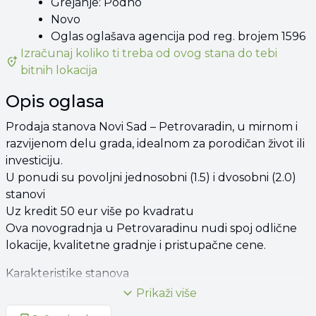
Grejanje: Podno
Novo
Oglas oglašava agencija pod reg. brojem 1596
Izračunaj koliko ti treba od
ovog stana
do tebi
bitnih lokacija
Opis oglasa
Prodaja stanova Novi Sad – Petrovaradin, u mirnom i
razvijenom delu grada, idealnom za porodičan život ili
investiciju.
U ponudi su povoljni jednosobni (1.5) i dvosobni (2.0)
stanovi
Uz kredit 50 eur više po kvadratu
Ova novogradnja u Petrovaradinu nudi spoj odlične
lokacije, kvalitetne gradnje i pristupačne cene.
Karakteristike stanova
Prikaži više
Struktura stanova: 1.5 i 2.0 sobe