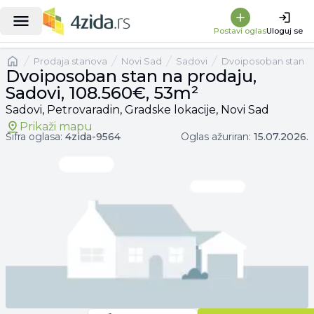
|
Dvoiposoban stan na prodaju, Sadovi, 108.560€, 53m²
Postavi oglas
Uloguj se
Naslovna
prodaja stanova
Novi Sad
Sadovi
Dvoiposoban stan
Dvoiposoban stan na prodaju,
Sadovi, 108.560€, 53m²
Sadovi, Petrovaradin, Gradske lokacije, Novi Sad
Prikaži mapu
Šifra oglasa:
4zida-
9564
Oglas ažuriran:
15.07.2026.