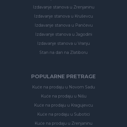
Izdavanje stanova
u Zrenjaninu
Izdavanje stanova
u Kruševcu
Izdavanje stanova
u Pančevu
Izdavanje stanova
u Jagodini
Izdavanje stanova
u Vranju
Stan na dan na Zlatiboru
POPULARNE PRETRAGE
Kuće na prodaju
u Novom Sadu
Kuće na prodaju
u Nišu
Kuće na prodaju
u Kragujevcu
Kuće na prodaju
u Subotici
Kuće na prodaju
u Zrenjaninu