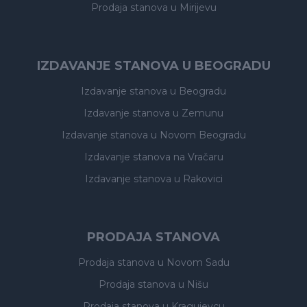
Prodaja stanova
u Mirijevu
IZDAVANJE STANOVA U BEOGRADU
Izdavanje stanova
u Beogradu
Izdavanje stanova
u Zemunu
Izdavanje stanova
u Novom Beogradu
Izdavanje stanova
na Vračaru
Izdavanje stanova
u Rakovici
PRODAJA STANOVA
Prodaja stanova
u Novom Sadu
Prodaja stanova
u Nišu
Prodaja stanova
u Kragujevcu