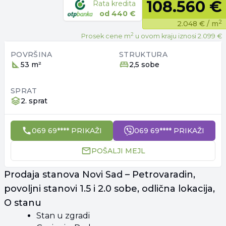
108.560 €
Rata kredita
od
440 €
2
2.048 €
/ m
2
Prosek cene m
u ovom kraju iznosi
2.099 €
POVRŠINA
STRUKTURA
53 m²
2,5 sobe
SPRAT
2. sprat
069 69**** PRIKAŽI
069 69**** PRIKAŽI
POŠALJI MEJL
Prodaja stanova Novi Sad – Petrovaradin,
povoljni stanovi 1.5 i 2.0 sobe, odlična lokacija,
O stanu
Stan u zgradi