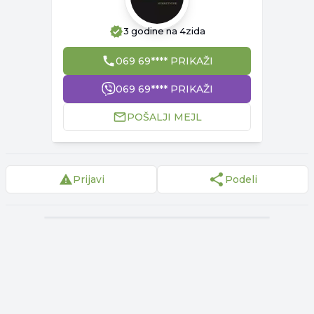
3 godine
na 4zida
069 69**** PRIKAŽI
069 69**** PRIKAŽI
POŠALJI MEJL
Prijavi
Podeli
▾
Reklama
▾