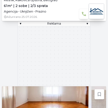
Resnik, Rakovica opština, Beograd
61m² | 2 sobe | 2/3 sprata
Agencija • Uknjižen • Prazno
Ažurirano
25.07.2026.
▾
Reklama
▾