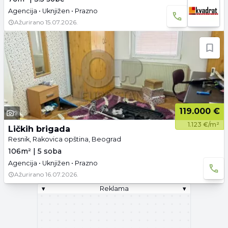
Agencija • Uknjižen • Prazno
Ažurirano
15.07.2026.
119.000 €
9
1.123 €/m²
Ličkih brigada
Resnik, Rakovica opština, Beograd
106m² | 5 soba
Agencija • Uknjižen • Prazno
Ažurirano
16.07.2026.
▾
Reklama
▾