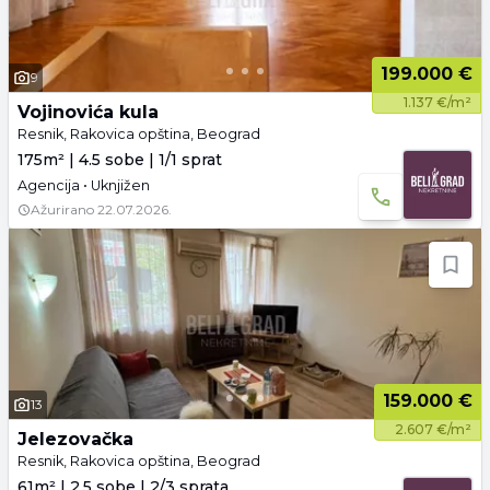
199.000 €
9
1.137 €/m²
Vojinovića kula
Resnik, Rakovica opština, Beograd
175m² | 4.5 sobe | 1/1 sprat
Agencija • Uknjižen
Ažurirano
22.07.2026.
159.000 €
13
2.607 €/m²
Jelezovačka
Resnik, Rakovica opština, Beograd
61m² | 2.5 sobe | 2/3 sprata