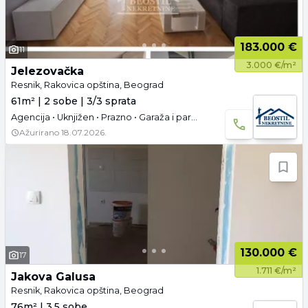
183.000 €
11
3.000 €/m²
Jelezovačka
Resnik, Rakovica opština, Beograd
61m² | 2 sobe | 3/3 sprata
Agencija • Uknjižen • Prazno • Garaža i parking
Ažurirano
18.07.2026.
130.000 €
17
1.711 €/m²
Jakova Galusa
Resnik, Rakovica opština, Beograd
76m² | 3.5 sobe