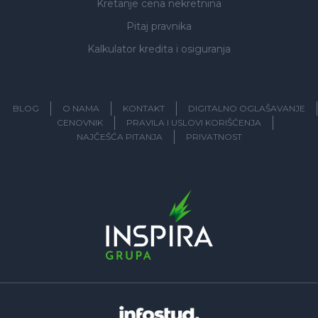
Kretanje cena nekretnina
Pitaj pravnika
Kalkulator kredita i osiguranja
BLOG
O NAMA
KONTAKT
DIGITALNO OGLAŠAVANJE
CENOVNIK
PRAVILA I USLOVI KORIŠĆENJA
NAJČEŠĆA PITANJA
PRIVATNOST