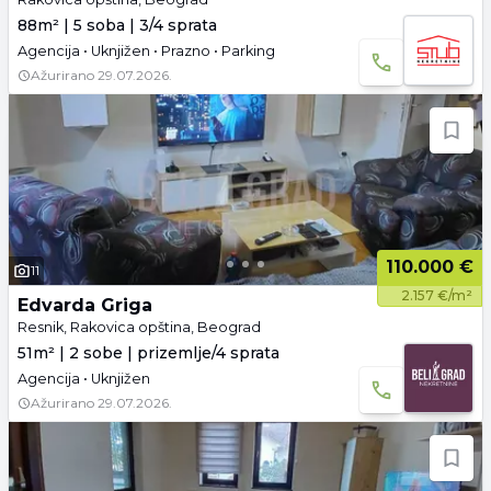
88m² | 5 soba | 3/4 sprata
Agencija • Uknjižen • Prazno • Parking
Ažurirano
29.07.2026.
110.000 €
11
2.157 €/m²
Edvarda Griga
Resnik, Rakovica opština, Beograd
51m² | 2 sobe | prizemlje/4 sprata
Agencija • Uknjižen
Ažurirano
29.07.2026.