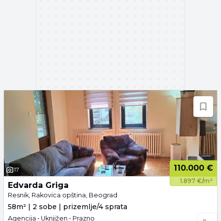
110.000 €
17
1.897 €/m²
Edvarda Griga
Resnik, Rakovica opština, Beograd
58m² | 2 sobe | prizemlje/4 sprata
Agencija • Uknjižen • Prazno