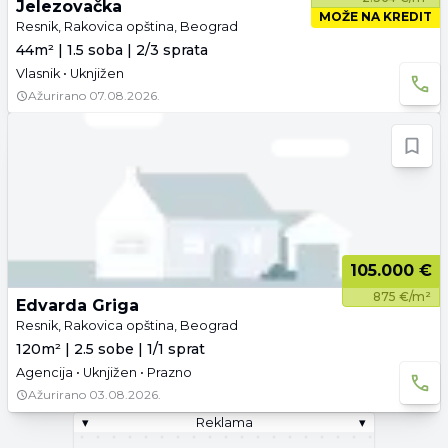
Jelezovačka
MOŽE NA KREDIT
Resnik, Rakovica opština, Beograd
44m² | 1.5 soba | 2/3 sprata
Vlasnik • Uknjižen
Ažurirano
07.08.2026.
105.000 €
875 €/m²
Edvarda Griga
Resnik, Rakovica opština, Beograd
120m² | 2.5 sobe | 1/1 sprat
Agencija • Uknjižen • Prazno
Ažurirano
03.08.2026.
▾
Reklama
▾