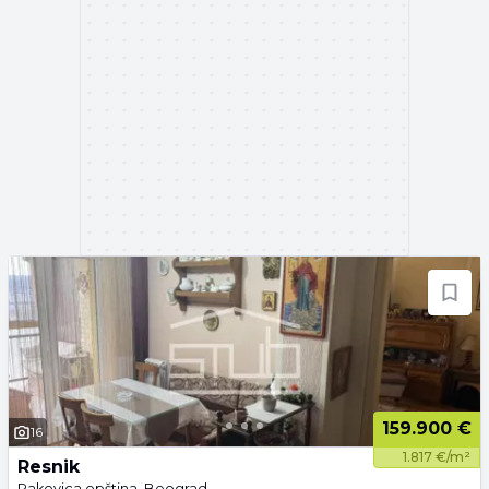
159.900 €
16
1.817 €/m²
Resnik
Rakovica opština, Beograd