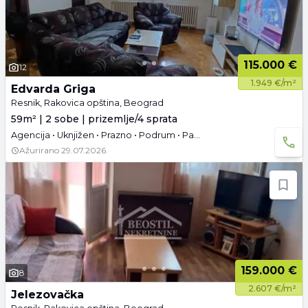
115.000 €
12
1.949 €/m²
Edvarda Griga
Resnik, Rakovica opština, Beograd
59m² | 2 sobe | prizemlje/4 sprata
Agencija • Uknjižen • Prazno • Podrum • Parking
Ažurirano
29.07.2026.
159.000 €
8
2.607 €/m²
Jelezovačka