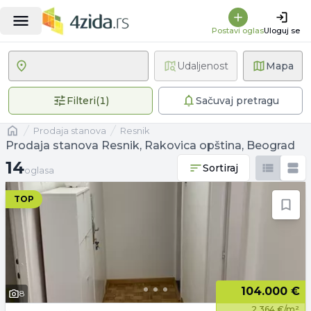
Postavi oglas
Uloguj se
Udaljenost
Mapa
1 primenjen filter
Filteri
(
1
)
Sačuvaj pretragu
Naslovna
prodaja stanova
Resnik
Prodaja stanova Resnik, Rakovica opština, Beograd
14 oglasa
14
Sortiraj
oglasa
TOP
104.000 €
8
2.364 €/m²