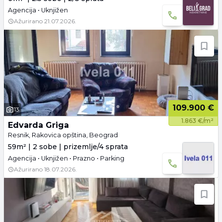
Agencija • Uknjižen
Ažurirano
21.07.2026.
109.900 €
13
1.863 €/m²
Edvarda Griga
Resnik, Rakovica opština, Beograd
59m² | 2 sobe | prizemlje/4 sprata
Agencija • Uknjižen • Prazno • Parking
Ažurirano
18.07.2026.