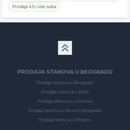
Prodaja
4.5 i više soba
PRODAJA STANOVA U BEOGRADU
Prodaja stanova
u Beogradu
Prodaja stanova
u Borči
Prodaja stanova
u Zemunu
Prodaja stanova
u Novom Beogradu
Prodaja stanova
u Mirijevu