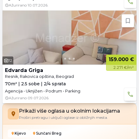
Ažurirano
10.07.2026.
159.000 €
12
2.271 €/m²
Edvarda Griga
Resnik, Rakovica opština, Beograd
70m² | 2.5 sobe | 2/4 sprata
Agencija • Uknjižen • Podrum • Parking
Ažurirano
09.07.2026.
Prikaži više oglasa u okolnim lokacijama
Proširi pretragu i uključi oglase iz obližnjih mesta.
Kijevo
Sunčani Breg