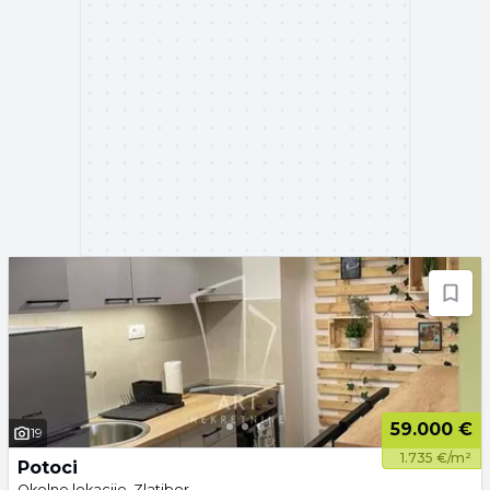
59.000 €
19
1.735 €/m²
Potoci
Okolne lokacije, Zlatibor