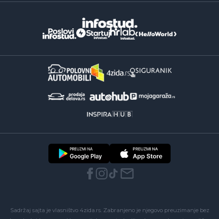
Sadržaj sajta je vlasništvo 4zida.rs. Zabranjeno je njegovo preuzimanje bez