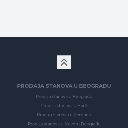
PRODAJA STANOVA U BEOGRADU
Prodaja stanova
u Beogradu
Prodaja stanova
u Borči
Prodaja stanova
u Zemunu
Prodaja stanova
u Novom Beogradu