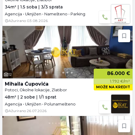
34m² | 1.5 soba | 3/3 sprata
Agencija • Uknjižen • Namešteno • Parking
Ažurirano
03.08.2026.
86.000 €
12
1.792 €/m²
Mihaila Ćupovića
MOŽE NA KREDIT
Potoci, Okolne lokacije, Zlatibor
48m² | 2 sobe | 1/1 sprat
Agencija • Uknjižen • Polunamešteno
Ažurirano
26.07.2026.