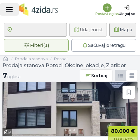
Postavi oglas
Uloguj se
Udaljenost
Mapa
1 primenjen filter
Filteri
(
1
)
Sačuvaj pretragu
Naslovna
prodaja stanova
Potoci
Prodaja stanova Potoci, Okolne lokacije, Zlatibor
7 oglasa
7
Sortiraj
oglasa
80.000 €
9
1.600 €/m²