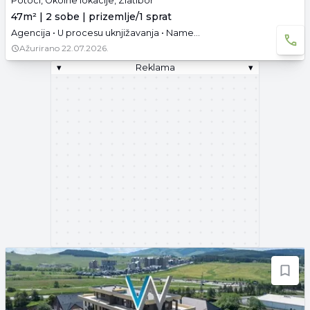
Potoci, Okolne lokacije, Zlatibor
47m² | 2 sobe | prizemlje/1 sprat
Agencija • U procesu uknjižavanja • Namešteno • Parking
Ažurirano
22.07.2026.
▾
Reklama
▾