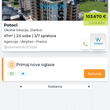
103.670 €
13
2.206 €/m²
Potoci
Okolne lokacije, Zlatibor
47m² | 2.5 sobe | 3/7 spratova
Agencija • Uknjižen • Prazno
Ažurirano
15.07.2026.
Primaj nove oglase
Sačuvaj
▾
Reklama
▾