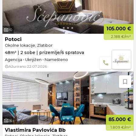
105.000 €
10
2.188 €/m²
Potoci
Okolne lokacije, Zlatibor
48m² | 2 sobe | prizemlje/6 spratova
Agencija • Uknjižen • Namešteno
Ažurirano
22.07.2026.
85.000 €
16
1.809 €/m²
Vlastimira Pavlovića Bb