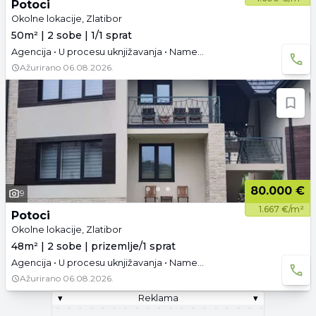
Potoci
Okolne lokacije, Zlatibor
50m² | 2 sobe | 1/1 sprat
Agencija • U procesu uknjižavanja • Namešteno • Parking
Ažurirano
06.08.2026.
80.000 €
9
1.667 €/m²
Potoci
Okolne lokacije, Zlatibor
48m² | 2 sobe | prizemlje/1 sprat
Agencija • U procesu uknjižavanja • Namešteno • Parking
Ažurirano
06.08.2026.
▾
Reklama
▾