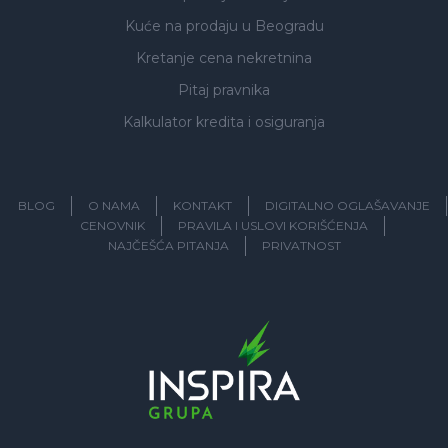
Kuće na prodaju
u Beogradu
Kretanje cena nekretnina
Pitaj pravnika
Kalkulator kredita i osiguranja
BLOG
O NAMA
KONTAKT
DIGITALNO OGLAŠAVANJE
CENOVNIK
PRAVILA I USLOVI KORIŠĆENJA
NAJČEŠĆA PITANJA
PRIVATNOST