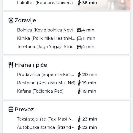
Fakultet (Educons Univerzitet)
38 min
Zdravlje
Bolnica (Kovid bolnica Novi Sad)
4 min
Klinika (Poliklinika HealthMedic)
11 min
Teretana (Joga Yogaja Studio)
4 min
Hrana i piće
Prodavnica (Supermarket Univerexport)
20 min
Restoran (Restoran Mali Niš)
19 min
Kafana (Točionica Pab)
19 min
Prevoz
Taksi stajalište (Taxi Maxi Novosađani)
23 min
Autobuska stanica (Štrand - Okretnica)
22 min