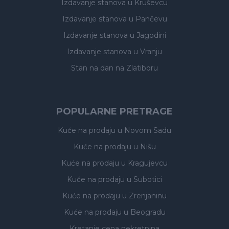
Izdavanje stanova
u Kruševcu
Izdavanje stanova
u Pančevu
Izdavanje stanova
u Jagodini
Izdavanje stanova
u Vranju
Stan na dan na Zlatiboru
POPULARNE PRETRAGE
Kuće na prodaju
u Novom Sadu
Kuće na prodaju
u Nišu
Kuće na prodaju
u Kragujevcu
Kuće na prodaju
u Subotici
Kuće na prodaju
u Zrenjaninu
Kuće na prodaju
u Beogradu
Kretanje cena nekretnina