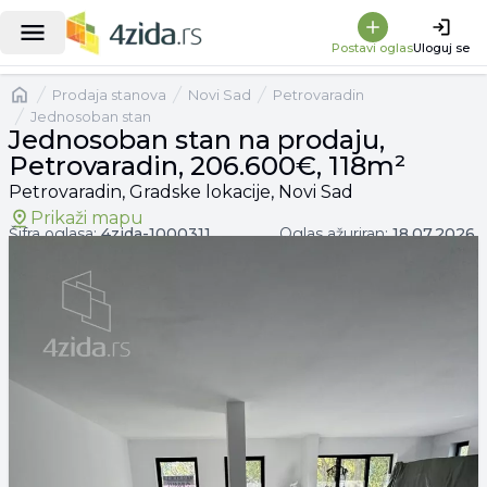
|
Jednosoban stan na prodaju, Petrovaradin, 206.600€, 118m²
Postavi oglas
Uloguj se
Naslovna
prodaja stanova
Novi Sad
Petrovaradin
Jednosoban stan
Jednosoban stan na prodaju,
Petrovaradin, 206.600€, 118m²
Petrovaradin, Gradske lokacije, Novi Sad
Prikaži mapu
Šifra oglasa:
4zida-
1000311
Oglas ažuriran:
18.07.2026.