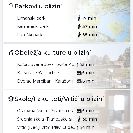
Parkovi u blizini
Limanski park
17 min
Kamenički park
37 min
Futoški park
38 min
Obeležja kulture u blizini
Kuća Jovana Jovanovića Zmaja
5 min
Kuća iz 1797. godine
5 min
Dvorac Marcibanji-Karačonji
6 min
Škole/Fakulteti/Vrtići u blizini
Osnovna škola (Privatna osnovna škola Svitac)
5 min
Srednja škola (Francusko-srpska gimnazija Petar I od Srbije)
38 min
Vrtić (Dečiji vrtić Plavi čuperak)
4 min