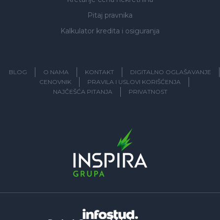
Pitaj pravnika
Kalkulator kredita i osiguranja
BLOG
O NAMA
KONTAKT
DIGITALNO OGLAŠAVANJE
CENOVNIK
PRAVILA I USLOVI KORIŠĆENJA
NAJČEŠĆA PITANJA
PRIVATNOST