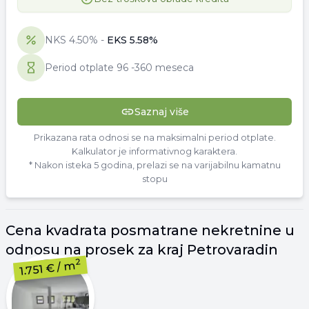
NKS
4.50
% -
EKS
5.58
%
Period otplate
96
-
360 meseca
Saznaj više
Prikazana rata odnosi se na maksimalni period otplate.
Kalkulator je informativnog karaktera.
* Nakon isteka 5 godina, prelazi se na varijabilnu kamatnu
stopu
Cena
kvadrata
posmatrane nekretnine u
odnosu na prosek za kraj
Petrovaradin
2
/ m
1.751 €