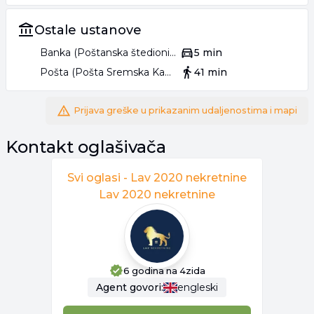
Ostale ustanove
Banka (Poštanska štedionica)
5 min
Pošta (Pošta Sremska Kamenica 21202)
41 min
Prijava greške u prikazanim udaljenostima i mapi
Kontakt oglašivača
Svi oglasi -
Lav 2020 nekretnine
Lav 2020 nekretnine
6 godina
na 4zida
Agent
govori:
engleski