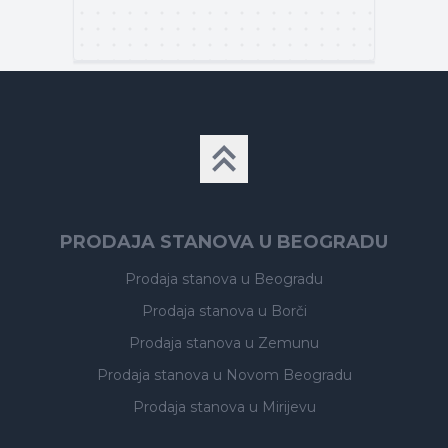
PRODAJA STANOVA U BEOGRADU
Prodaja stanova
u Beogradu
Prodaja stanova
u Borči
Prodaja stanova
u Zemunu
Prodaja stanova
u Novom Beogradu
Prodaja stanova
u Mirijevu