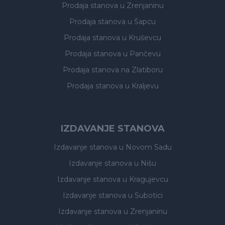
Prodaja stanova
u Zrenjaninu
Prodaja stanova
u Šapcu
Prodaja stanova
u Kruševcu
Prodaja stanova
u Pančevu
Prodaja stanova
na Zlatiboru
Prodaja stanova
u Kraljevu
IZDAVANJE STANOVA
Izdavanje stanova
u Novom Sadu
Izdavanje stanova
u Nišu
Izdavanje stanova
u Kragujevcu
Izdavanje stanova
u Subotici
Izdavanje stanova
u Zrenjaninu