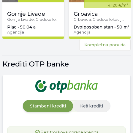
4.120 €
/m²
Gornje Livade
Grbavica
Gornje Livade, Gradske lokacije, Novi Sad
Grbavica, Gradske lokacije, Novi Sad
plac • 50.04 a
dvoiposoban stan • 50 m² •
Agencija
Agencija
Kompletna ponuda
Krediti OTP banke
Stambeni krediti
Keš krediti
Bez troškova obrade kredita