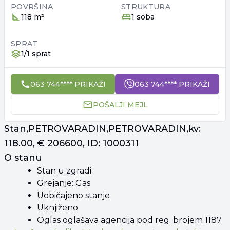
POVRŠINA
STRUKTURA
118 m²
1 soba
SPRAT
1/1 sprat
063 744**** PRIKAŽI
063 744**** PRIKAŽI
POŠALJI MEJL
Stan,PETROVARADIN,PETROVARADIN,kv:
118.00, € 206600, ID: 1000311
O stanu
Stan u zgradi
Grejanje: Gas
Uobičajeno stanje
Uknjiženo
Oglas oglašava agencija pod reg. brojem 1187