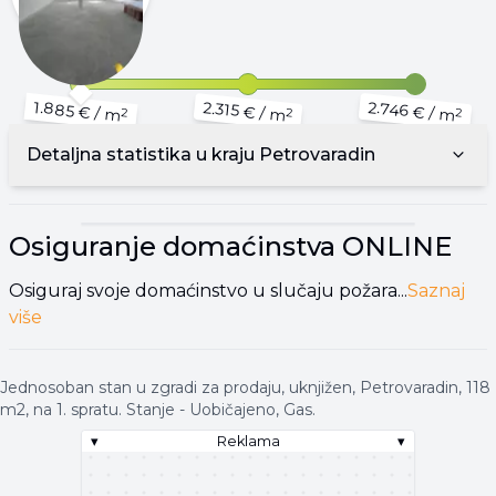
1.885 €
2.746 €
2.315 €
/ m
/ m
/ m
2
2
2
Detaljna statistika u kraju
Petrovaradin
▾
Reklama
▾
Osiguranje domaćinstva
ONLINE
Osiguraj svoje domaćinstvo u slučaju požara...
Saznaj
više
Jednosoban stan u zgradi za prodaju, uknjižen, Petrovaradin, 118
m2, na 1. spratu. Stanje - Uobičajeno, Gas.
▾
Reklama
▾
▾
Reklama
▾