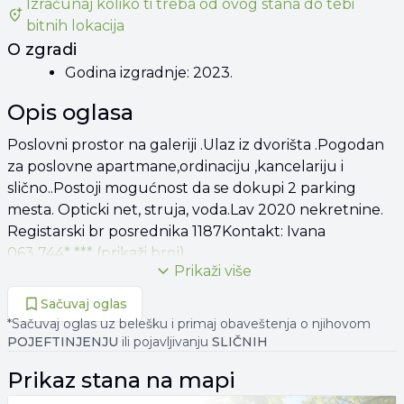
Izračunaj koliko ti treba od
ovog stana
do tebi
bitnih lokacija
O zgradi
Godina izgradnje: 2023.
Opis oglasa
Poslovni prostor na galeriji .Ulaz iz dvorišta .Pogodan
za poslovne apartmane,ordinaciju ,kancelariju i
slično..Postoji mogućnost da se dokupi 2 parking
mesta. Opticki net, struja, voda.Lav 2020 nekretnine.
Registarski br posrednika 1187Kontakt: Ivana
063 744* *** (prikaži broj)
Prikaži više
Sačuvaj oglas
*Sačuvaj oglas uz belešku i primaj obaveštenja o njihovom
POJEFTINJENJU
ili pojavljivanju
SLIČNIH
Prikaz
stana
na mapi