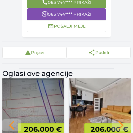
063 744**** PRIKAŽI
063 744**** PRIKAŽI
POŠALJI MEJL
Prijavi
Podeli
▾
Reklama
▾
Oglasi ove agencije
Previous slide
206.000 €
206.000 €
Next 