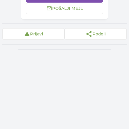
POŠALJI MEJL
Prijavi
Podeli
▾
Reklama
▾