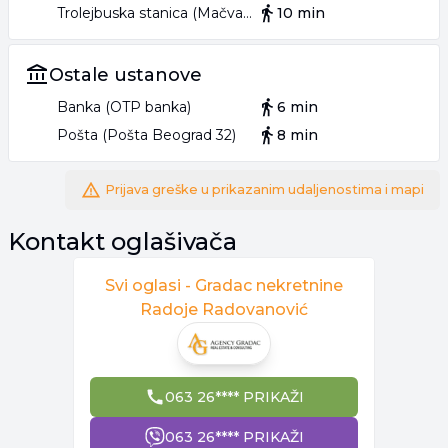
Trolejbuska stanica (Mačvanska)
10 min
Ostale ustanove
Banka (OTP banka)
6 min
Pošta (Pošta Beograd 32)
8 min
Prijava greške u prikazanim udaljenostima i mapi
Kontakt oglašivača
Svi oglasi -
Gradac nekretnine
Radoje Radovanović
063 26**** PRIKAŽI
063 26**** PRIKAŽI