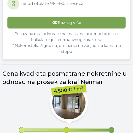
Period otplate
96
-
360 meseca
Saznaj više
Prikazana rata odnosi se na maksimalni period otplate.
Kalkulator je informativnog karaktera.
* Nakon isteka 5 godina, prelazi se na varijabilnu kamatnu
stopu
Cena
kvadrata
posmatrane nekretnine u
odnosu na prosek za kraj
Neimar
2
/ m
4.500 €