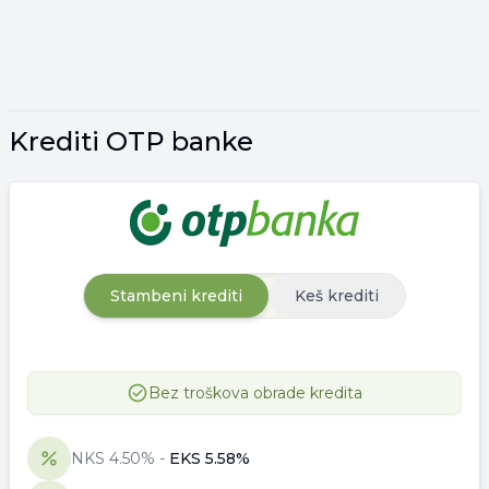
Krediti OTP banke
Stambeni krediti
Keš krediti
Bez troškova obrade kredita
NKS
4.50
% -
EKS
5.58
%