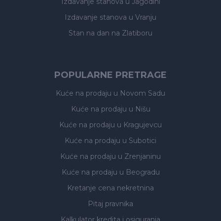
Izdavanje stanova
u Jagodini
Izdavanje stanova
u Vranju
Stan na dan na Zlatiboru
POPULARNE PRETRAGE
Kuće na prodaju
u Novom Sadu
Kuće na prodaju
u Nišu
Kuće na prodaju
u Kragujevcu
Kuće na prodaju
u Subotici
Kuće na prodaju
u Zrenjaninu
Kuće na prodaju
u Beogradu
Kretanje cena nekretnina
Pitaj pravnika
Kalkulator kredita i osiguranja