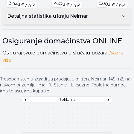
5.003 €
3.943 €
4.473 €
/ m
/ m
/ m
2
2
2
Detaljna statistika u kraju
Neimar
▾
Reklama
▾
Osiguranje domaćinstva
ONLINE
Osiguraj svoje domaćinstvo u slučaju požara...
Saznaj
više
Trosoban stan u zgradi za prodaju, uknjižen, Neimar, 145 m2, na
niskom prizemlju, ima lift. Stanje - luksuzno, Toplotna pumpa,
ima terasu, ima kupatilo.
▾
Reklama
▾
▾
Reklama
▾