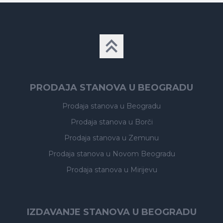
PRODAJA STANOVA U BEOGRADU
Prodaja stanova
u Beogradu
Prodaja stanova
u Borči
Prodaja stanova
u Zemunu
Prodaja stanova
u Novom Beogradu
Prodaja stanova
u Mirijevu
IZDAVANJE STANOVA U BEOGRADU