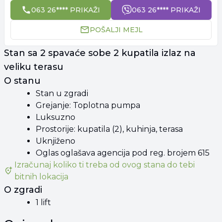
063 26**** PRIKAŽI
063 26**** PRIKAŽI
POŠALJI MEJL
Stan sa 2 spavaće sobe 2 kupatila izlaz na
veliku terasu
O stanu
Stan u zgradi
Grejanje: Toplotna pumpa
Luksuzno
Prostorije: kupatila (2), kuhinja, terasa
Uknjiženo
Oglas oglašava agencija pod reg. brojem 615
Izračunaj koliko ti treba od
ovog stana
do tebi
bitnih lokacija
O zgradi
1 lift