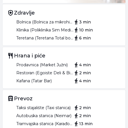
Zdravlje
Bolnica (Bolnica za mikrohirurgiju oka Zenit)
3 min
Klinika (Poliklinika Sim Medical Team)
10 min
Teretana (Teretana Total body fit)
6 min
Hrana i piće
Prodavnica (Market Južni)
4 min
Restoran (Egoiste Deli & Bistro)
2 min
Kafana (Tatar Bar)
4 min
Prevoz
Taksi stajalište (Taxi stanica)
2 min
Autobuska stanica (Neimar)
2 min
Tramvajska stanica (Karađorđev Park)
13 min