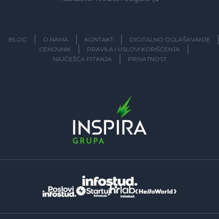
BLOG
O NAMA
KONTAKT
DIGITALNO OGLAŠAVANJE
CENOVNIK
PRAVILA I USLOVI KORIŠĆENJA
NAJČEŠĆA PITANJA
PRIVATNOST