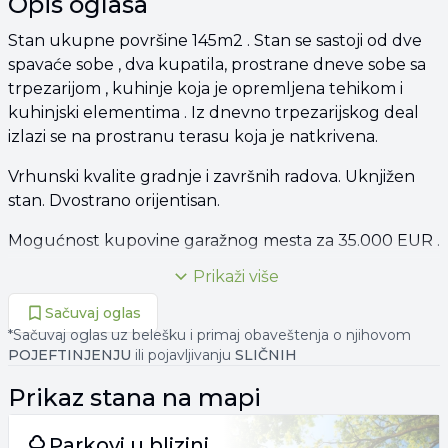
Opis oglasa
Stan ukupne površine 145m2 . Stan se sastoji od dve
spavaće sobe , dva kupatila, prostrane dneve sobe sa
trpezarijom , kuhinje koja je opremljena tehikom i
kuhinjski elementima . Iz dnevno trpezarijskog deal
izlazi se na prostranu terasu koja je natkrivena.
Vrhunski kvalite gradnje i završnih radova. Uknjižen
stan. Dvostrano orijentisan.
Mogućnost kupovine garažnog mesta za 35.000 EUR .
Prikaži više
U zgradu se ulazi iz ulice Đorđa Vajferta i spustate se
niz stepenice ka niskom prizemlju ali stan gleda na
Sačuvaj oglas
ulicu Južni bulevar i u nivo je prizemlja ( zbog kosine
*Sačuvaj oglas uz belešku i primaj obaveštenja o njihovom
zemljišta ).
POJEFTINJENJU
ili pojavljivanju
SLIČNIH
Prikaz
stana
na mapi
063 26**** PRIKAŽI
063 26**** PRIKAŽI
Parkovi u blizini