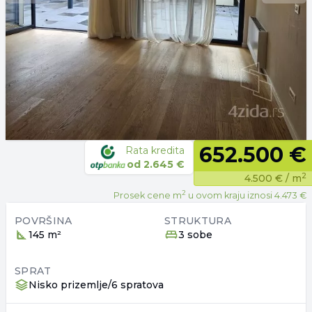
652.500 €
Rata kredita
od
2.645 €
2
4.500 €
/ m
2
Prosek cene m
u ovom kraju iznosi
4.473 €
POVRŠINA
STRUKTURA
145 m²
3 sobe
SPRAT
Nisko prizemlje/6 spratova