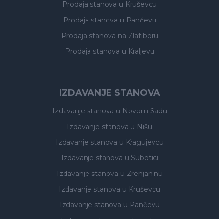
Prodaja stanova
u Kruševcu
Prodaja stanova
u Pančevu
Prodaja stanova
na Zlatiboru
Prodaja stanova
u Kraljevu
IZDAVANJE STANOVA
Izdavanje stanova
u Novom Sadu
Izdavanje stanova
u Nišu
Izdavanje stanova
u Kragujevcu
Izdavanje stanova
u Subotici
Izdavanje stanova
u Zrenjaninu
Izdavanje stanova
u Kruševcu
Izdavanje stanova
u Pančevu