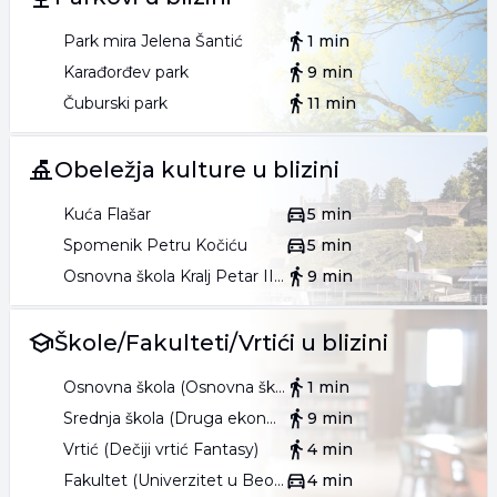
Park mira Jelena Šantić
1 min
Karađorđev park
9 min
Čuburski park
11 min
Obeležja kulture u blizini
Kuća Flašar
5 min
Spomenik Petru Kočiću
5 min
Osnovna škola Kralj Petar II Karađorđević
9 min
Škole/Fakulteti/Vrtići u blizini
Osnovna škola (Osnovna škola Svetozar Marković)
1 min
Srednja škola (Druga ekonomska škola)
9 min
Vrtić (Dečiji vrtić Fantasy)
4 min
Fakultet (Univerzitet u Beogradu Fakultet bezbednosti)
4 min