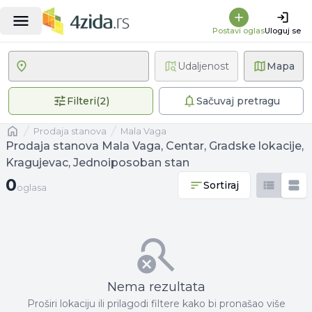
Postavi oglas
Uloguj se
Udaljenost
Mapa
2 primenjena filtera
Filteri
(
2
)
Sačuvaj pretragu
Naslovna
prodaja stanova
Mala Vaga
Prodaja stanova Mala Vaga, Centar, Gradske lokacije,
Kragujevac, Jednoiposoban stan
0 oglasa
0
Sortiraj
oglasa
Nema rezultata
Proširi lokaciju ili prilagodi filtere kako bi pronašao više