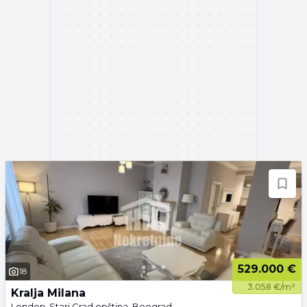
529.000 €
18
3.058 €/m²
Kralja Milana
London, Stari Grad opština, Beograd