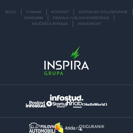
BLOG
O NAMA
KONTAKT
DIGITALNO OGLAŠAVANJE
CENOVNIK
PRAVILA I USLOVI KORIŠĆENJA
NAJČEŠĆA PITANJA
PRIVATNOST