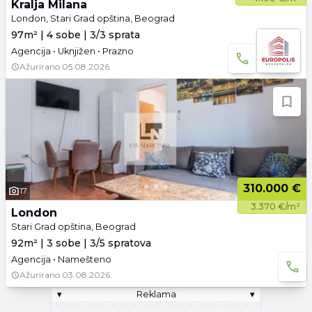
Kralja Milana
London, Stari Grad opština, Beograd
97m² | 4 sobe | 3/3 sprata
Agencija • Uknjižen • Prazno
Ažurirano
05.08.2026.
310.000 €
17
3.370 €/m²
London
Stari Grad opština, Beograd
92m² | 3 sobe | 3/5 spratova
Agencija • Namešteno
Ažurirano
03.08.2026.
▾
Reklama
▾