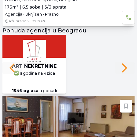
173m² | 6.5 soba | 3/3 sprata
Agencija • Uknjižen • Prazno
Ažurirano
21.07.2026.
Ponuda agencija u Beogradu
ART NEKRETNINE
Previous slide
Next 
11 godina
na 4zida
1546
oglasa
u ponudi