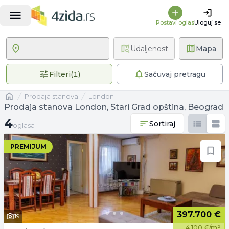
Postavi oglas
Uloguj se
Udaljenost
Mapa
1 primenjen filter
Filteri
(
1
)
Sačuvaj pretragu
Naslovna
prodaja stanova
London
Prodaja stanova London, Stari Grad opština, Beograd
4 oglasa
4
Sortiraj
oglasa
PREMIJUM
397.700 €
19
4.100 €/m²