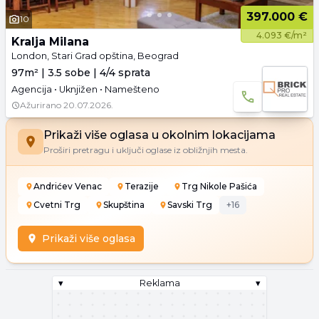
397.000 €
10
4.093 €/m²
Kralja Milana
London, Stari Grad opština, Beograd
97m² | 3.5 sobe | 4/4 sprata
Agencija • Uknjižen • Namešteno
Ažurirano
20.07.2026.
Prikaži više oglasa u okolnim lokacijama
Proširi pretragu i uključi oglase iz obližnjih mesta.
Andrićev Venac
Terazije
Trg Nikole Pašića
Cvetni Trg
Skupština
Savski Trg
+
16
Prikaži više oglasa
▾
Reklama
▾