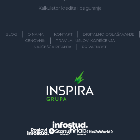
Kalkulator kredita i osiguranja
BLOG
O NAMA
KONTAKT
DIGITALNO OGLAŠAVANJE
CENOVNIK
PRAVILA I USLOVI KORIŠĆENJA
NAJČEŠĆA PITANJA
PRIVATNOST