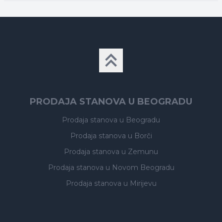
PRODAJA STANOVA U BEOGRADU
Prodaja stanova
u Beogradu
Prodaja stanova
u Borči
Prodaja stanova
u Zemunu
Prodaja stanova
u Novom Beogradu
Prodaja stanova
u Mirijevu