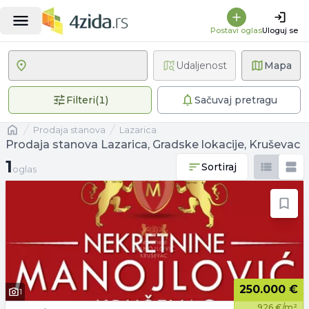
Postavi oglas
Uloguj se
Udaljenost
Mapa
1 primenjen filter
Filteri
(
1
)
Sačuvaj pretragu
Naslovna
prodaja stanova
Lazarica
Prodaja stanova Lazarica, Gradske lokacije, Kruševac
1 oglas
1
Sortiraj
oglas
250.000 €
1
926 €/m²