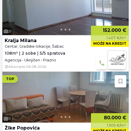
152.000 €
21
1.407 €/m²
Kralja Milana
MOŽE NA KREDIT
Centar, Gradske lokacije, Šabac
108m² | 2 sobe | 5/5 spratova
Agencija • Uknjižen • Prazno
Ažurirano
06.08.2026.
TOP
80.000 €
11
1.905 €/m²
Žike Popovića
MOŽE NA KREDIT