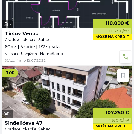
110.000 €
19
1.833 €/m²
Tiršov Venac
MOŽE NA KREDIT
Gradske lokacije, Šabac
60m² | 3 sobe | 1/2 sprata
Vlasnik • Uknjižen • Namešteno
Ažurirano
18.07.2026.
TOP
107.250 €
14
1.650 €/m²
Sinđelićeva 47
MOŽE NA KREDIT
Gradske lokacije, Šabac