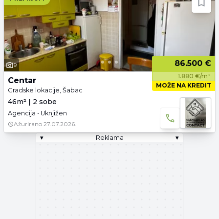
86.500 €
9
1.880 €/m²
Centar
MOŽE NA KREDIT
Gradske lokacije, Šabac
46m² | 2 sobe
Agencija • Uknjižen
Ažurirano
27.07.2026.
▾
Reklama
▾