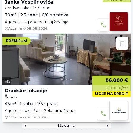
Janka Veselinovića
Gradske lokacije, Šabac
70m² | 2.5 sobe | 6/6 spratova
Agencija • U procesu uknjižavanja
Ažurirano
08.08.2026.
PREMIJUM
86.000 €
5
2.000 €/m²
Gradske lokacije
MOŽE NA KREDIT
Šabac
43m² | 1 soba | 1/3 sprata
Agencija • Uknjižen • Polunamešteno
Ažurirano
08.08.2026.
▾
Reklama
▾