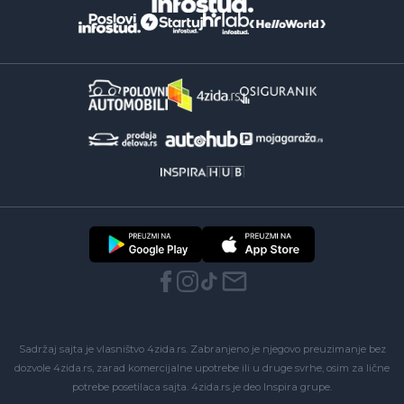
Sadržaj sajta je vlasništvo 4zida.rs. Zabranjeno je njegovo preuzimanje bez
dozvole 4zida.rs, zarad komercijalne upotrebe ili u druge svrhe, osim za lične
potrebe posetilaca sajta.
4zida.rs
je deo
Inspira grupe
.