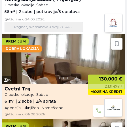
Gradske lokacije, Šabac
56m² | 2 sobe | potkrovlje/5 spratova
Ažurirano
24.03.2026.
Pogledaj
sve stanove
u ovoj ZGRADI
PREMIJUM
DOBRA LOKACIJA
130.000 €
15
2.131 €/m²
Cvetni Trg
MOŽE NA KREDIT
Gradske lokacije, Šabac
61m² | 2 sobe | 2/4 sprata
Agencija • Uknjižen • Namešteno
Ažurirano
06.08.2026.
PREMIJUM