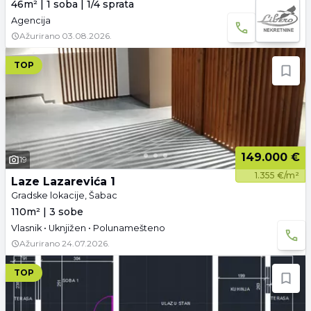
46m² | 1 soba | 1/4 sprata
Agencija
Ažurirano
03.08.2026.
TOP
149.000 €
19
1.355 €/m²
Laze Lazarevića 1
Gradske lokacije, Šabac
110m² | 3 sobe
Vlasnik • Uknjižen • Polunamešteno
Ažurirano
24.07.2026.
TOP