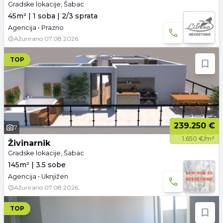
Gradske lokacije, Šabac
45m² | 1 soba | 2/3 sprata
Agencija • Prazno
Ažurirano
07.08.2026.
TOP
239.250 €
7
1.650 €/m²
Živinarnik
Gradske lokacije, Šabac
145m² | 3.5 sobe
Agencija • Uknjižen
Ažurirano
07.08.2026.
TOP