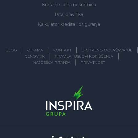
Kretanje cena nekretnina
Pitaj pravnika
Kalkulator kredita i osiguranja
BLOG
O NAMA
KONTAKT
DIGITALNO OGLAŠAVANJE
CENOVNIK
PRAVILA I USLOVI KORIŠĆENJA
NAJČEŠĆA PITANJA
PRIVATNOST