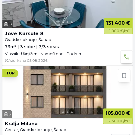
131.400 €
18
1.800 €/m²
Jove Kursule 8
Gradske lokacije, Šabac
73m² | 3 sobe | 3/3 sprata
Vlasnik • Uknjižen • Namešteno • Podrum
Ažurirano
05.08.2026.
TOP
105.800 €
6
2.300 €/m²
Kralja Milana
Centar, Gradske lokacije, Šabac