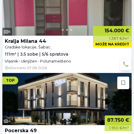
154.000 €
8
1.387 €/m²
Kralja Milana 44
MOŽE NA KREDIT
Gradske lokacije, Šabac
111m² | 3.5 sobe | 5/6 spratova
Vlasnik • Uknjižen • Polunamešteno
Ažurirano
07.08.2026.
TOP
87.750 €
4
1.950 €/m²
Pocerska 49