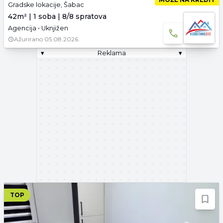
Gradske lokacije, Šabac
42m² | 1 soba | 8/8 spratova
Agencija • Uknjižen
Ažurirano
05.08.2026.
▾
Reklama
▾
TOP