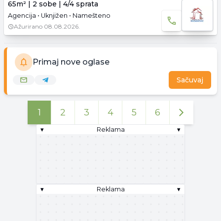
65m² | 2 sobe | 4/4 sprata
Agencija • Uknjižen • Namešteno
Ažurirano
08.08.2026.
Primaj nove oglase
Sačuvaj
1
2
3
4
5
6
▾
Reklama
▾
▾
Reklama
▾