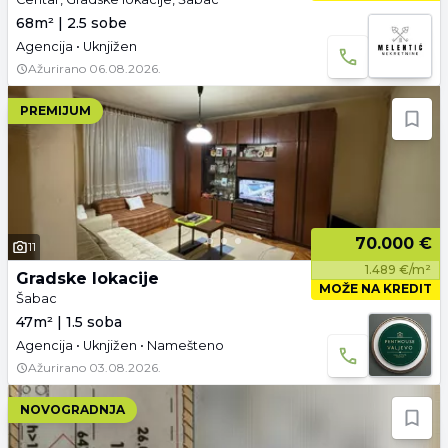
68m² | 2.5 sobe
Agencija • Uknjižen
Ažurirano
06.08.2026.
PREMIJUM
70.000 €
11
1.489 €/m²
Gradske lokacije
MOŽE NA KREDIT
Šabac
47m² | 1.5 soba
Agencija • Uknjižen • Namešteno
Ažurirano
03.08.2026.
NOVOGRADNJA