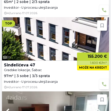
65m² | 2 sobe | 2/3 sprata
Investitor • U procesu uknjižavanja
Ažurirano
17.07.2026.
TOP
155.200 €
20
1.600 €/m²
Sinđelićeva 47
MOŽE NA KREDIT
Gradske lokacije, Šabac
97m² | 3 sobe | 3/3 sprata
Investitor • U procesu uknjižavanja
Ažurirano
17.07.2026.