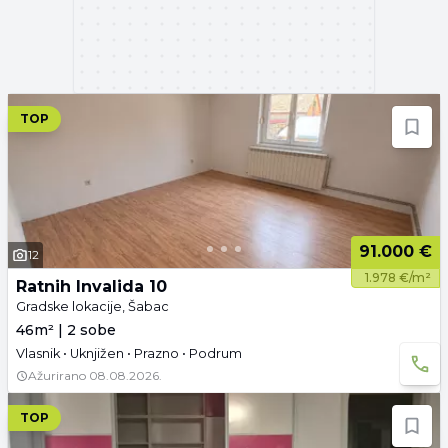
TOP
91.000 €
12
1.978 €/m²
Ratnih Invalida 10
Gradske lokacije, Šabac
46m² | 2 sobe
Vlasnik • Uknjižen • Prazno • Podrum
Ažurirano
08.08.2026.
TOP