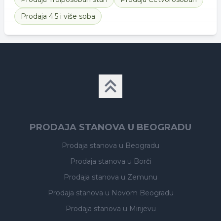
Prodaja
4.5 i više soba
PRODAJA STANOVA U BEOGRADU
Prodaja stanova
u Beogradu
Prodaja stanova
u Borči
Prodaja stanova
u Zemunu
Prodaja stanova
u Novom Beogradu
Prodaja stanova
u Mirijevu