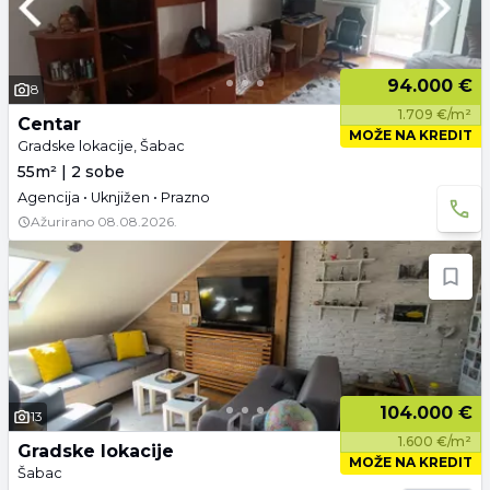
94.000 €
8
1.709 €/m²
Centar
MOŽE NA KREDIT
Gradske lokacije, Šabac
55m² | 2 sobe
Agencija • Uknjižen • Prazno
Ažurirano
08.08.2026.
104.000 €
13
1.600 €/m²
Gradske lokacije
MOŽE NA KREDIT
Šabac