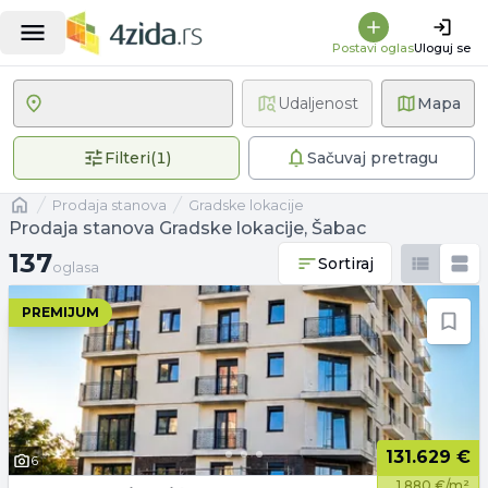
Postavi oglas
Uloguj se
Udaljenost
Mapa
1 primenjen filter
Filteri
(
1
)
Sačuvaj pretragu
Naslovna
prodaja stanova
Gradske lokacije
Prodaja stanova Gradske lokacije, Šabac
137 oglasa
137
Sortiraj
oglasa
PREMIJUM
131.629 €
6
1.880 €/m²