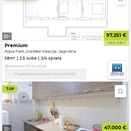
97.251 €
4
1.650 €/m²
Premium
Aqua Park, Gradske lokacije, Jagodina
58m² | 2.5 sobe | 3/4 sprata
Ažurirano
07.04.2026.
Pogledaj
sve stanove
u ovoj ZGRADI
TOP
47.000 €
9