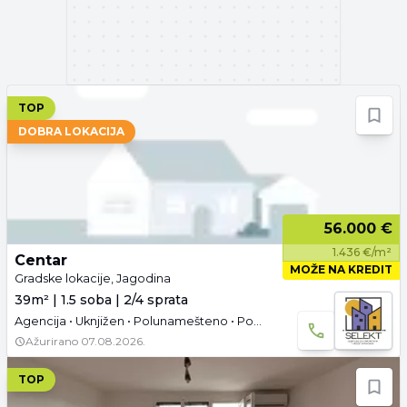
TOP
DOBRA LOKACIJA
56.000 €
1.436 €/m²
Centar
MOŽE NA KREDIT
Gradske lokacije, Jagodina
39m² | 1.5 soba | 2/4 sprata
Agencija • Uknjižen • Polunamešteno • Podrum
Ažurirano
07.08.2026.
TOP