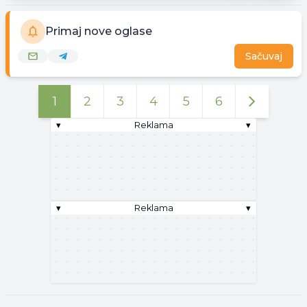
Primaj nove oglase
Sačuvaj
1
2
3
4
5
6
▾
Reklama
▾
▾
Reklama
▾