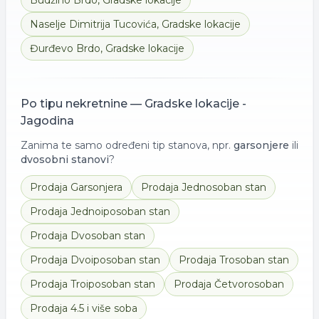
Budžino Brdo
,
Gradske lokacije
Naselje Dimitrija Tucovića
,
Gradske lokacije
Đurđevo Brdo
,
Gradske lokacije
Po tipu nekretnine —
Gradske lokacije -
Jagodina
Zanima te samo određeni tip stanova, npr.
garsonjere
ili
dvosobni stanovi
?
Prodaja
Garsonjera
Prodaja
Jednosoban stan
Prodaja
Jednoiposoban stan
Prodaja
Dvosoban stan
Prodaja
Dvoiposoban stan
Prodaja
Trosoban stan
Prodaja
Troiposoban stan
Prodaja
Četvorosoban
Prodaja
4.5 i više soba