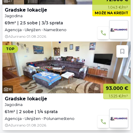
27
1.043 €/m²
Gradske lokacije
MOŽE NA KREDIT
Jagodina
69m² | 2.5 sobe | 3/3 sprata
Agencija • Uknjižen • Namešteno
Ažurirano
01.08.2026.
TOP
93.000 €
18
1.525 €/m²
Gradske lokacije
Jagodina
61m² | 2 sobe | 1/4 sprata
Agencija • Uknjižen • Polunamešteno
Ažurirano
01.08.2026.