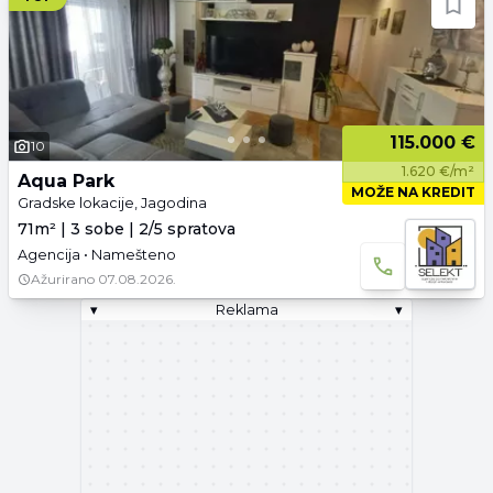
115.000 €
10
1.620 €/m²
Aqua Park
MOŽE NA KREDIT
Gradske lokacije, Jagodina
71m² | 3 sobe | 2/5 spratova
Agencija • Namešteno
Ažurirano
07.08.2026.
▾
Reklama
▾