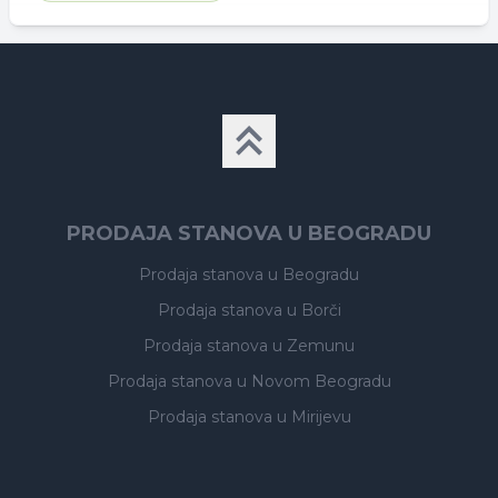
PRODAJA STANOVA U BEOGRADU
Prodaja stanova
u Beogradu
Prodaja stanova
u Borči
Prodaja stanova
u Zemunu
Prodaja stanova
u Novom Beogradu
Prodaja stanova
u Mirijevu