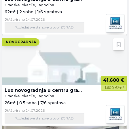
Gradske lokacije, Jagodina
62m² | 2 sobe | 1/6 spratova
Ažurirano
24.07.2026.
Pogledaj
sve stanove
u ovoj ZGRADI
NOVOGRADNJA
41.600 €
1.600 €/m²
Lux novogradnja u centru grada - Harmony Place
Gradske lokacije, Jagodina
26m² | 0.5 soba | 7/6 spratova
Ažurirano
24.07.2026.
Pogledaj
sve stanove
u ovoj ZGRADI