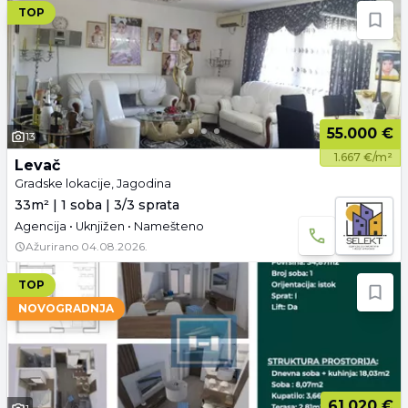
TOP
55.000 €
13
1.667 €/m²
Levač
Gradske lokacije, Jagodina
33m² | 1 soba | 3/3 sprata
Agencija • Uknjižen • Namešteno
Ažurirano
04.08.2026.
TOP
NOVOGRADNJA
61.020 €