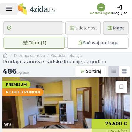
Postavi oglas
Uloguj se
Udaljenost
Mapa
1 primenjen filter
Filteri
(
1
)
Sačuvaj pretragu
Naslovna
prodaja stanova
Gradske lokacije
Prodaja stanova Gradske lokacije, Jagodina
486 oglasa
486
Sortiraj
oglasa
PREMIJUM
RETKO U PONUDI
74.500 €
15
1.242 €/m²