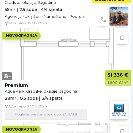
Gradske lokacije, Jagodina
55m² | 2.5 sobe | 4/4 sprata
Agencija • Uknjižen • Namešteno • Podrum
Ažurirano
05.08.2026.
NOVOGRADNJA
51.336 €
4
1.800 €/m²
Premium
Aqua Park, Gradske lokacije, Jagodina
28m² | 0.5 soba | 3/4 sprata
Ažurirano
07.04.2026.
Pogledaj
sve stanove
u ovoj ZGRADI
NOVOGRADNJA