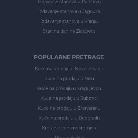
Izdavanje stanova
u Pančevu
Izdavanje stanova
u Jagodini
Izdavanje stanova
u Vranju
Stan na dan na Zlatiboru
POPULARNE PRETRAGE
Kuće na prodaju
u Novom Sadu
Kuće na prodaju
u Nišu
Kuće na prodaju
u Kragujevcu
Kuće na prodaju
u Subotici
Kuće na prodaju
u Zrenjaninu
Kuće na prodaju
u Beogradu
Kretanje cena nekretnina
Pitaj pravnika