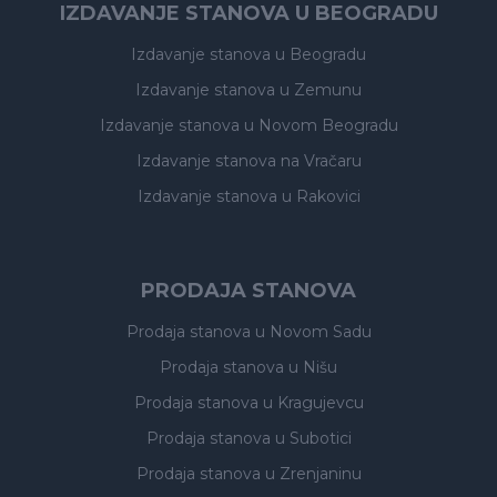
IZDAVANJE STANOVA U BEOGRADU
Izdavanje stanova
u Beogradu
Izdavanje stanova
u Zemunu
Izdavanje stanova
u Novom Beogradu
Izdavanje stanova
na Vračaru
Izdavanje stanova
u Rakovici
PRODAJA STANOVA
Prodaja stanova
u Novom Sadu
Prodaja stanova
u Nišu
Prodaja stanova
u Kragujevcu
Prodaja stanova
u Subotici
Prodaja stanova
u Zrenjaninu