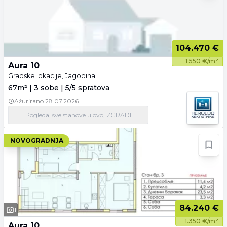
104.470 €
1.550 €/m²
Aura 10
Gradske lokacije, Jagodina
67m² | 3 sobe | 5/5 spratova
Ažurirano
28.07.2026.
Pogledaj
sve stanove
u ovoj ZGRADI
NOVOGRADNJA
84.240 €
1
1.350 €/m²
Aura 10