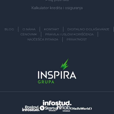
Kalkulator kredita i osiguranja
BLOG
O NAMA
KONTAKT
DIGITALNO OGLAŠAVANJE
CENOVNIK
PRAVILA I USLOVI KORIŠĆENJA
NAJČEŠĆA PITANJA
PRIVATNOST