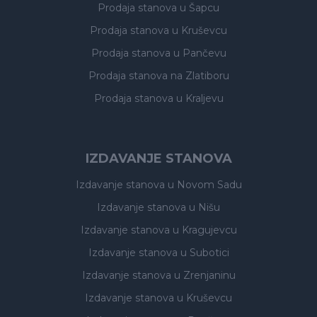
Prodaja stanova
u Šapcu
Prodaja stanova
u Kruševcu
Prodaja stanova
u Pančevu
Prodaja stanova
na Zlatiboru
Prodaja stanova
u Kraljevu
IZDAVANJE STANOVA
Izdavanje stanova
u Novom Sadu
Izdavanje stanova
u Nišu
Izdavanje stanova
u Kragujevcu
Izdavanje stanova
u Subotici
Izdavanje stanova
u Zrenjaninu
Izdavanje stanova
u Kruševcu