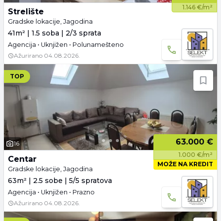
1.146 €/m²
Strelište
Gradske lokacije, Jagodina
41m² | 1.5 soba | 2/3 sprata
Agencija • Uknjižen • Polunamešteno
Ažurirano
04.08.2026.
TOP
63.000 €
16
1.000 €/m²
Centar
MOŽE NA KREDIT
Gradske lokacije, Jagodina
63m² | 2.5 sobe | 5/5 spratova
Agencija • Uknjižen • Prazno
Ažurirano
04.08.2026.