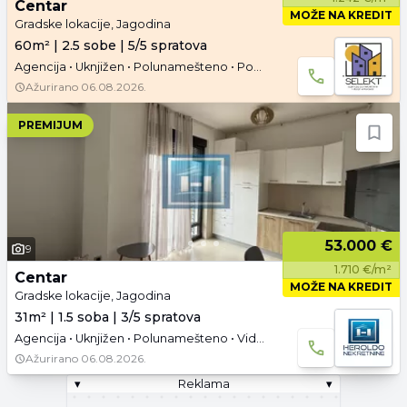
Centar
MOŽE NA KREDIT
Gradske lokacije, Jagodina
60m² | 2.5 sobe | 5/5 spratova
Agencija • Uknjižen • Polunamešteno • Podrum
Ažurirano
06.08.2026.
PREMIJUM
53.000 €
9
1.710 €/m²
Centar
MOŽE NA KREDIT
Gradske lokacije, Jagodina
31m² | 1.5 soba | 3/5 spratova
Agencija • Uknjižen • Polunamešteno • Video
Ažurirano
06.08.2026.
▾
Reklama
▾