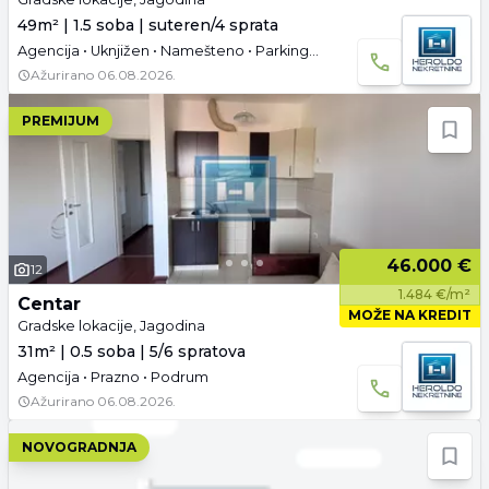
49m² | 1.5 soba | suteren/4 sprata
Agencija • Uknjižen • Namešteno • Parking • Video
Ažurirano
06.08.2026.
PREMIJUM
46.000 €
12
1.484 €/m²
Centar
MOŽE NA KREDIT
Gradske lokacije, Jagodina
31m² | 0.5 soba | 5/6 spratova
Agencija • Prazno • Podrum
Ažurirano
06.08.2026.
NOVOGRADNJA