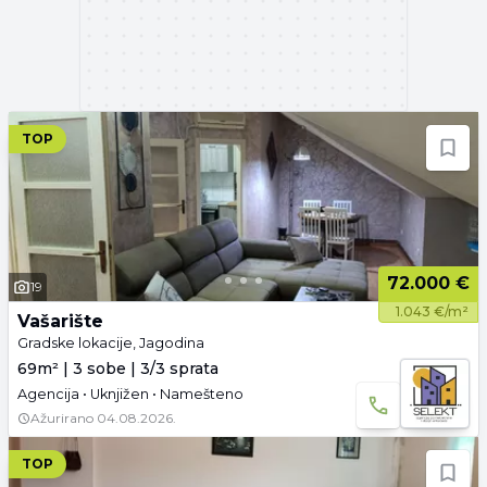
TOP
72.000 €
19
1.043 €/m²
Vašarište
Gradske lokacije, Jagodina
69m² | 3 sobe | 3/3 sprata
Agencija • Uknjižen • Namešteno
Ažurirano
04.08.2026.
TOP