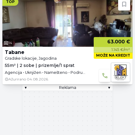
TOP
63.000 €
14
1.145 €/m²
Tabane
MOŽE NA KREDIT
Gradske lokacije, Jagodina
55m² | 2 sobe | prizemlje/1 sprat
Agencija • Uknjižen • Namešteno • Podrum • Garaža i parking
Ažurirano
04.08.2026.
▾
Reklama
▾