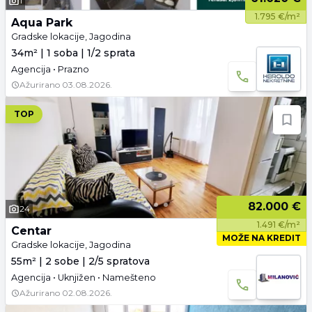
1
1.795 €/m²
Aqua Park
Gradske lokacije, Jagodina
34m² | 1 soba | 1/2 sprata
Agencija • Prazno
Ažurirano
03.08.2026.
TOP
82.000 €
24
1.491 €/m²
Centar
MOŽE NA KREDIT
Gradske lokacije, Jagodina
55m² | 2 sobe | 2/5 spratova
Agencija • Uknjižen • Namešteno
Ažurirano
02.08.2026.