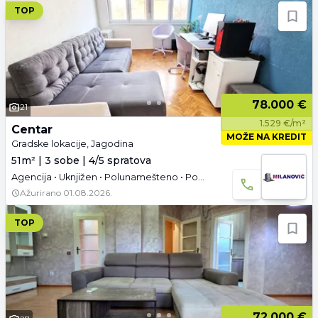
TOP
78.000 €
21
1.529 €/m²
Centar
MOŽE NA KREDIT
Gradske lokacije, Jagodina
51m² | 3 sobe | 4/5 spratova
Agencija • Uknjižen • Polunamešteno • Podrum
Ažurirano
01.08.2026.
TOP
72.000 €