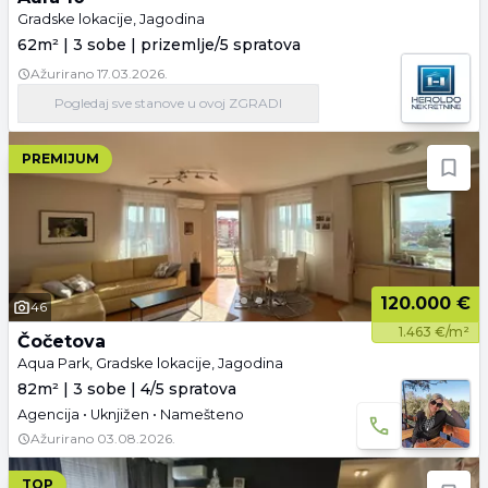
Gradske lokacije, Jagodina
62m² | 3 sobe | prizemlje/5 spratova
Ažurirano
17.03.2026.
Pogledaj
sve stanove
u ovoj ZGRADI
PREMIJUM
120.000 €
46
1.463 €/m²
Čočetova
Aqua Park, Gradske lokacije, Jagodina
82m² | 3 sobe | 4/5 spratova
Agencija • Uknjižen • Namešteno
Ažurirano
03.08.2026.
TOP