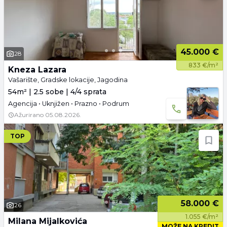
45.000 €
28
833 €/m²
Kneza Lazara
Vašarište, Gradske lokacije, Jagodina
54m² | 2.5 sobe | 4/4 sprata
Agencija • Uknjižen • Prazno • Podrum
Ažurirano
05.08.2026.
TOP
58.000 €
26
1.055 €/m²
Milana Mijalkovića
MOŽE NA KREDIT