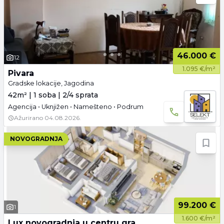
46.000 €
12
1.095 €/m²
Pivara
Gradske lokacije, Jagodina
42m² | 1 soba | 2/4 sprata
Agencija • Uknjižen • Namešteno • Podrum
Ažurirano
04.08.2026.
NOVOGRADNJA
99.200 €
1
1.600 €/m²
Lux novogradnja u centru grada - Harmony Place