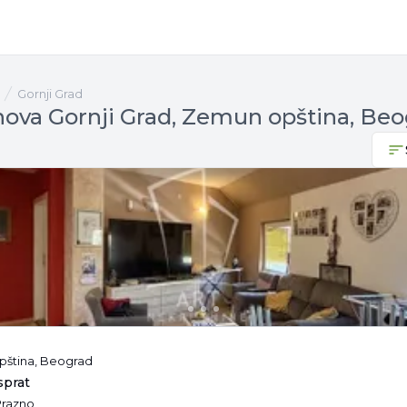
Gornji Grad
nova Gornji Grad, Zemun opština, Be
pština, Beograd
sprat
 Prazno