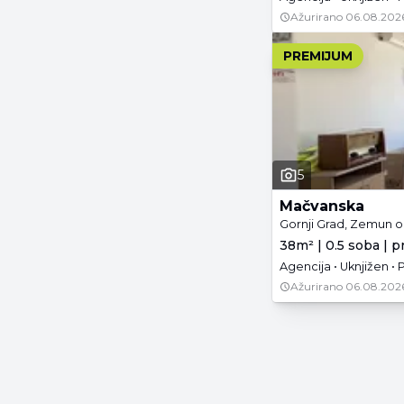
Ažurirano
06.08.202
PREMIJUM
5
Mačvanska
Gornji Grad, Zemun o
38m² | 0.5 soba | p
Agencija • Uknjižen • 
Ažurirano
06.08.202