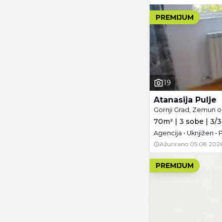
PREMIJUM
19
Atanasija Pulje
Gornji Grad, Zemun o
70m² | 3 sobe | 3/3
Agencija • Uknjižen • 
Ažurirano
05.08.2026
PREMIJUM