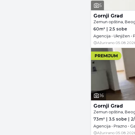
5
Gornji Grad
Zemun opština, Beo
60m² | 2.5 sobe
Agencija • Uknjižen • 
Ažurirano
05.08.2026
PREMIJUM
16
Gornji Grad
Zemun opština, Beo
73m² | 3.5 sobe | 2
Agencija • Prazno • G
Ažurirano
05.08.2026