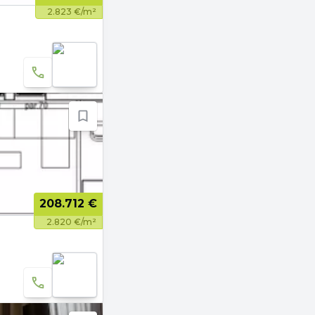
2.823 €/m²
208.712 €
2.820 €/m²