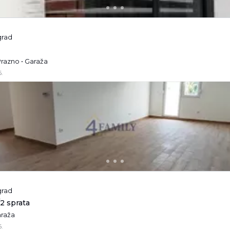
grad
Prazno • Garaža
.
grad
/2 sprata
araža
.