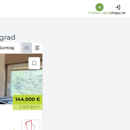
Postavi oglas
Uloguj se
ograd
Sortiraj
144.000 €
2.323 €/m²