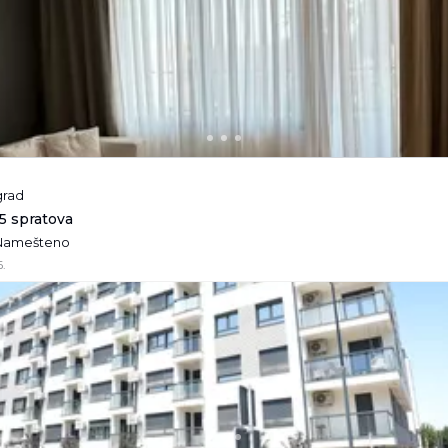
grad
/5 spratova
• Namešteno
.