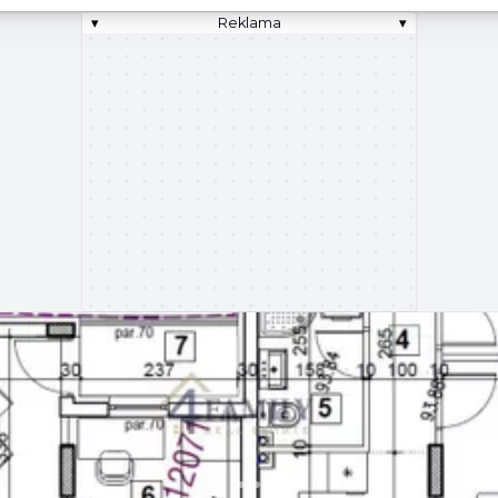
▾
Reklama
▾