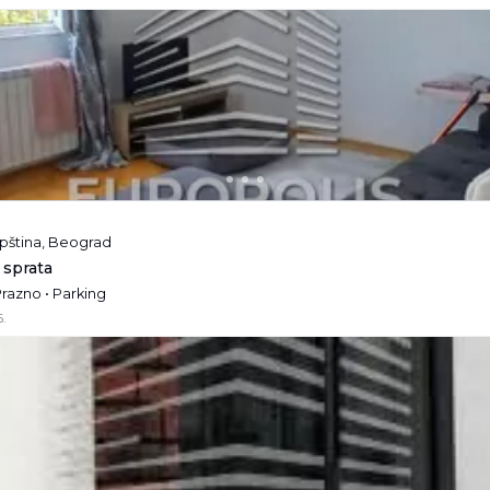
pština, Beograd
 sprata
Prazno • Parking
.