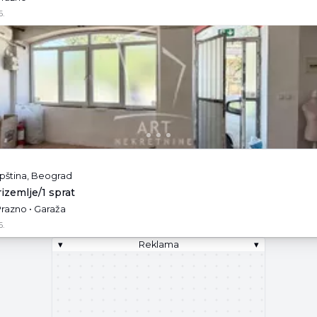
6.
pština, Beograd
rizemlje/1 sprat
Prazno • Garaža
6.
▾
Reklama
▾