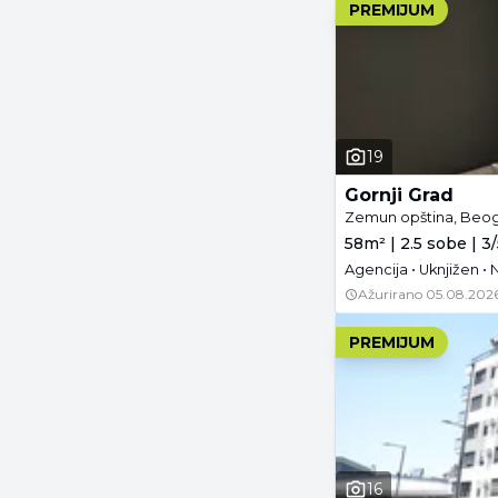
PREMIJUM
19
Gornji Grad
Zemun opština, Beo
58m² | 2.5 sobe | 3
Agencija • Uknjižen 
Ažurirano
05.08.2026
PREMIJUM
16