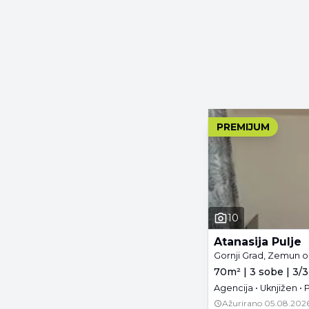
PREMIJUM
10
Atanasija Pulje
Gornji Grad, Zemun o
70m² | 3 sobe | 3/3
Agencija • Uknjižen •
Ažurirano
05.08.2026