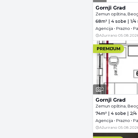
Gornji Grad
Zemun opština, Beo
68m² | 4 sobe | 1/4
Agencija • Prazno • P
Ažurirano
05.08.2026
PREMIJUM
2
Gornji Grad
Zemun opština, Beo
74m² | 4 sobe | 2/4
Agencija • Prazno • P
Ažurirano
05.08.2026