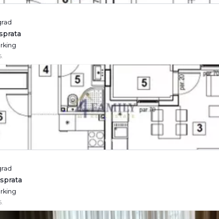
grad
 sprata
arking
.
grad
 sprata
arking
.