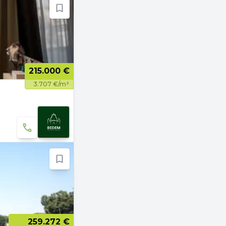
215.000 €
3.707 €/m²
259.272 €