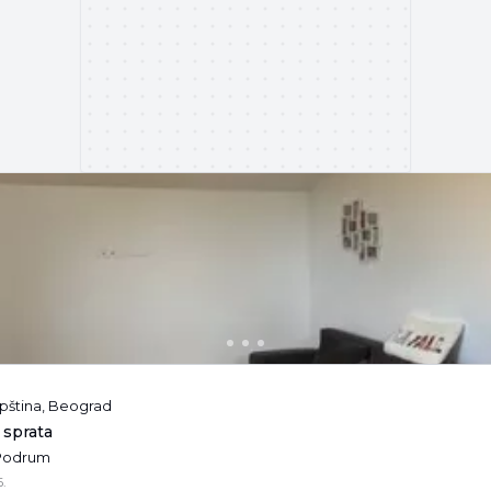
pština, Beograd
 sprata
 Podrum
.