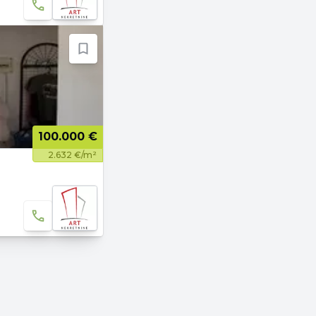
100.000 €
2.632 €/m²