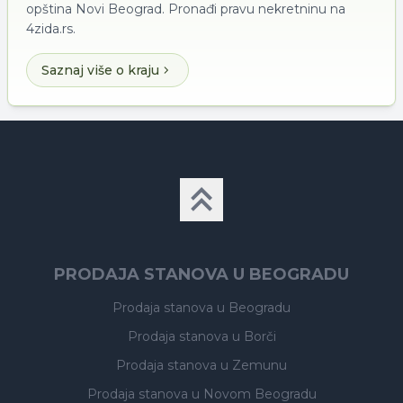
opština Novi Beograd. Pronađi pravu nekretninu na
4zida.rs.
Saznaj više o kraju
PRODAJA STANOVA U BEOGRADU
Prodaja stanova
u Beogradu
Prodaja stanova
u Borči
Prodaja stanova
u Zemunu
Prodaja stanova
u Novom Beogradu