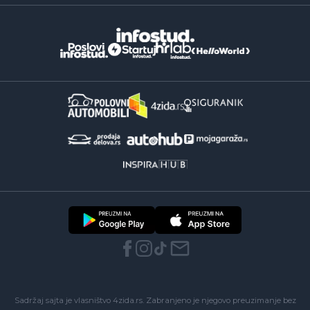
Sadržaj sajta je vlasništvo 4zida.rs. Zabranjeno je njegovo preuzimanje bez