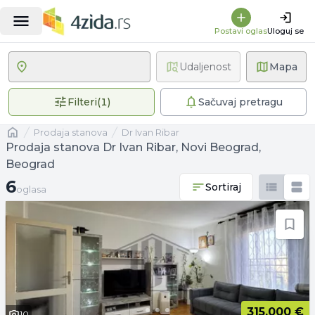
Postavi oglas
Uloguj se
Udaljenost
Mapa
1 primenjen filter
Filteri
(
1
)
Sačuvaj pretragu
Naslovna
prodaja stanova
Dr Ivan Ribar
Prodaja stanova Dr Ivan Ribar, Novi Beograd,
Beograd
6 oglasa
6
Sortiraj
oglasa
315.000 €
10