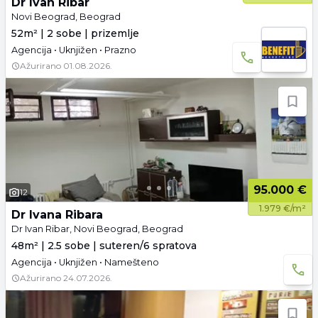
Dr Ivan Ribar
Novi Beograd, Beograd
52m² | 2 sobe | prizemlje
Agencija • Uknjižen • Prazno
Ažurirano
01.08.2026.
95.000 €
12
1.979 €/m²
Dr Ivana Ribara
Dr Ivan Ribar, Novi Beograd, Beograd
48m² | 2.5 sobe | suteren/6 spratova
Agencija • Uknjižen • Namešteno
Ažurirano
24.07.2026.