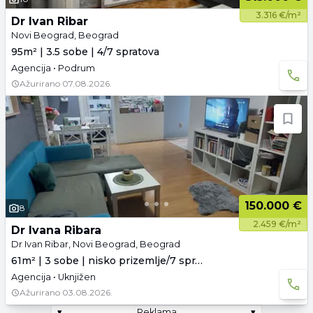
3.316 €/m²
Dr Ivan Ribar
Novi Beograd, Beograd
95m² | 3.5 sobe | 4/7 spratova
Agencija • Podrum
Ažurirano
07.08.2026.
150.000 €
8
2.459 €/m²
Dr Ivana Ribara
Dr Ivan Ribar, Novi Beograd, Beograd
61m² | 3 sobe | nisko prizemlje/7 spratova
Agencija • Uknjižen
Ažurirano
03.08.2026.
▾
Reklama
▾