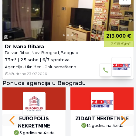
213.000 €
10
2.918 €/m²
Dr Ivana Ribara
Dr Ivan Ribar, Novi Beograd, Beograd
73m² | 2.5 sobe | 6/7 spratova
Agencija • Uknjižen • Polunamešteno
Ažurirano
23.07.2026.
Ponuda agencija u Beogradu
EUROPOLIS
ZIDART NEKRETNINE
Previous slide
Next 
NEKRETNINE
14 godina
na 4zida
5 godina
na 4zida