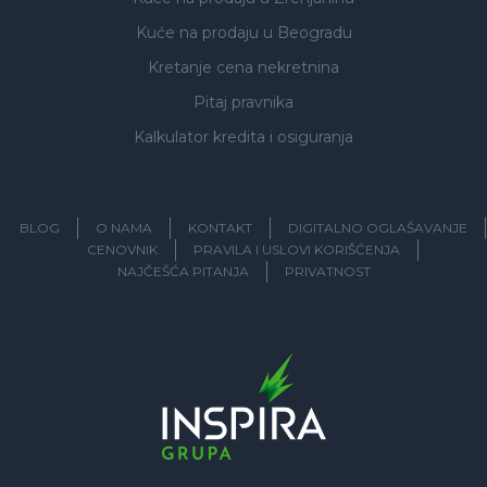
Kuće na prodaju
u Beogradu
Kretanje cena nekretnina
Pitaj pravnika
Kalkulator kredita i osiguranja
BLOG
O NAMA
KONTAKT
DIGITALNO OGLAŠAVANJE
CENOVNIK
PRAVILA I USLOVI KORIŠĆENJA
NAJČEŠĆA PITANJA
PRIVATNOST