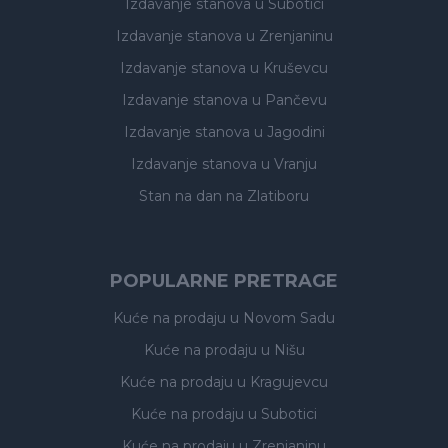
Izdavanje stanova
u Subotici
Izdavanje stanova
u Zrenjaninu
Izdavanje stanova
u Kruševcu
Izdavanje stanova
u Pančevu
Izdavanje stanova
u Jagodini
Izdavanje stanova
u Vranju
Stan na dan na Zlatiboru
POPULARNE PRETRAGE
Kuće na prodaju
u Novom Sadu
Kuće na prodaju
u Nišu
Kuće na prodaju
u Kragujevcu
Kuće na prodaju
u Subotici
Kuće na prodaju
u Zrenjaninu