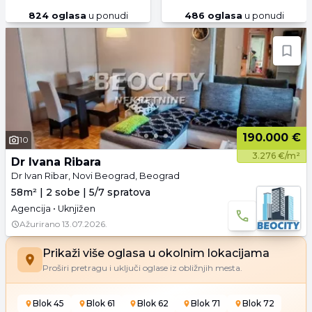
824
oglasa
u ponudi
486
oglasa
u ponudi
190.000 €
10
3.276 €/m²
Dr Ivana Ribara
Dr Ivan Ribar, Novi Beograd, Beograd
58m² | 2 sobe | 5/7 spratova
Agencija • Uknjižen
Ažurirano
13.07.2026.
Prikaži više oglasa u okolnim lokacijama
Proširi pretragu i uključi oglase iz obližnjih mesta.
Blok 45
Blok 61
Blok 62
Blok 71
Blok 72