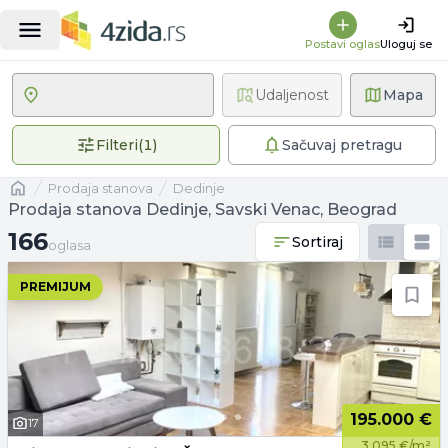
Postavi oglas
Uloguj se
Udaljenost
Mapa
1 primenjen filter
Filteri
(
1
)
Sačuvaj pretragu
Naslovna
prodaja stanova
Dedinje
Prodaja stanova Dedinje, Savski Venac, Beograd
166 oglasa
166
Sortiraj
oglasa
PREMIJUM
195.000 €
17
3.095 €/m²