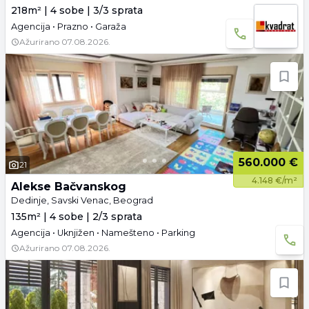
218m² | 4 sobe | 3/3 sprata
Agencija • Prazno • Garaža
Ažurirano
07.08.2026.
560.000 €
21
4.148 €/m²
Alekse Bačvanskog
Dedinje, Savski Venac, Beograd
135m² | 4 sobe | 2/3 sprata
Agencija • Uknjižen • Namešteno • Parking
Ažurirano
07.08.2026.