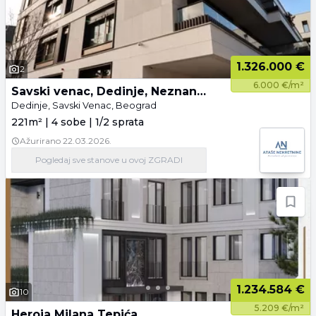
1.326.000 €
2
6.000 €/m²
Savski venac, Dedinje, Neznanog junaka, novogradnja
Dedinje, Savski Venac, Beograd
221m² | 4 sobe | 1/2 sprata
Ažurirano
22.03.2026.
Pogledaj
sve stanove
u ovoj ZGRADI
1.234.584 €
10
5.209 €/m²
Heroja Milana Tepića