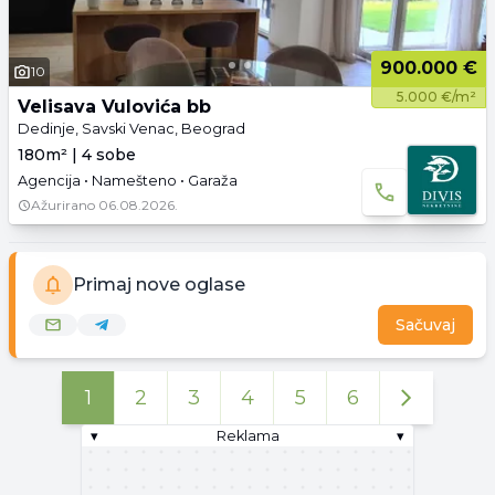
900.000 €
10
5.000 €/m²
Velisava Vulovića bb
Dedinje, Savski Venac, Beograd
180m² | 4 sobe
Agencija • Namešteno • Garaža
Ažurirano
06.08.2026.
Primaj nove oglase
Sačuvaj
1
2
3
4
5
6
▾
Reklama
▾