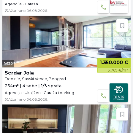
Agencija • Garaža
Ažurirano
06.08.2026.
1.350.000 €
30
5.769 €/m²
Serdar Jola
Dedinje, Savski Venac, Beograd
234m² | 4 sobe | 1/3 sprata
Agencija • Uknjižen • Garaža i parking
Ažurirano
06.08.2026.