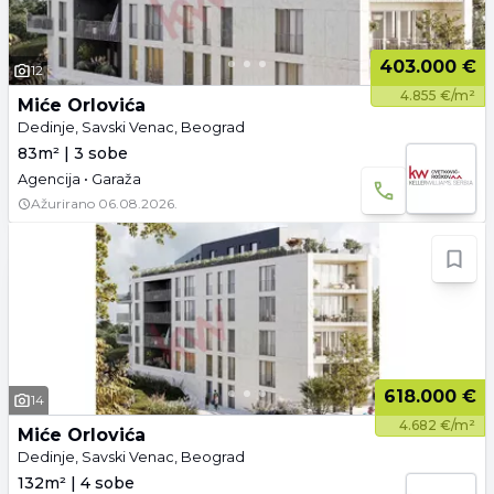
403.000 €
12
4.855 €/m²
Miće Orlovića
Dedinje, Savski Venac, Beograd
83m² | 3 sobe
Agencija • Garaža
Ažurirano
06.08.2026.
618.000 €
14
4.682 €/m²
Miće Orlovića
Dedinje, Savski Venac, Beograd
132m² | 4 sobe