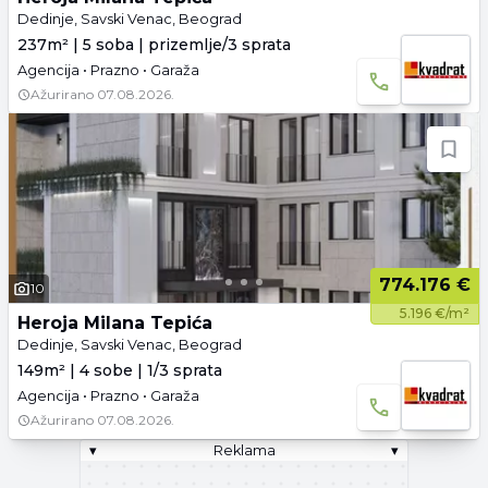
Dedinje, Savski Venac, Beograd
237m² | 5 soba | prizemlje/3 sprata
Agencija • Prazno • Garaža
Ažurirano
07.08.2026.
774.176 €
10
5.196 €/m²
Heroja Milana Tepića
Dedinje, Savski Venac, Beograd
149m² | 4 sobe | 1/3 sprata
Agencija • Prazno • Garaža
Ažurirano
07.08.2026.
▾
Reklama
▾