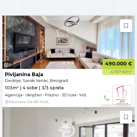
490.000 €
19
4.757 €/m²
Pivljanina Baja
Dedinje, Savski Venac, Beograd
103m² | 4 sobe | 3/3 sprata
Agencija • Uknjižen • Prazno • 3D tura • Video
Ažurirano
06.08.2026.