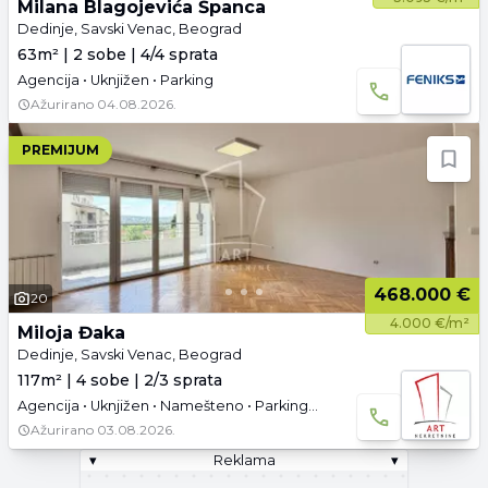
Milana Blagojevića Španca
Dedinje, Savski Venac, Beograd
63m² | 2 sobe | 4/4 sprata
Agencija • Uknjižen • Parking
Ažurirano
04.08.2026.
PREMIJUM
468.000 €
20
4.000 €/m²
Miloja Đaka
Dedinje, Savski Venac, Beograd
117m² | 4 sobe | 2/3 sprata
Agencija • Uknjižen • Namešteno • Parking • 3D tura • Video
Ažurirano
03.08.2026.
▾
Reklama
▾