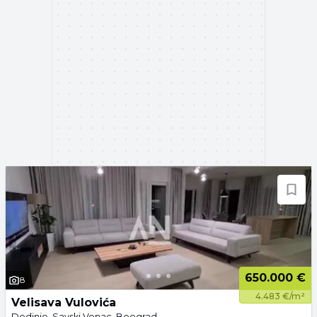
650.000 €
8
4.483 €/m²
Velisava Vulovića
Dedinje, Savski Venac, Beograd