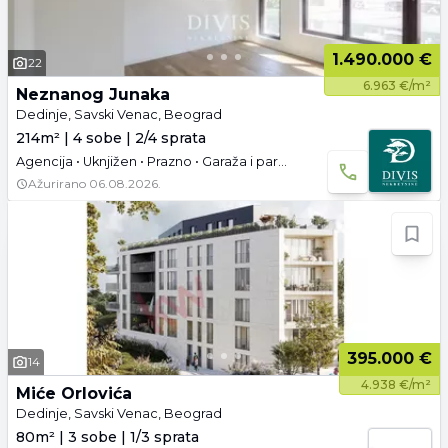
1.490.000 €
22
6.963 €/m²
Neznanog Junaka
Dedinje, Savski Venac, Beograd
214m² | 4 sobe | 2/4 sprata
Agencija • Uknjižen • Prazno • Garaža i parking
Ažurirano
06.08.2026.
395.000 €
14
4.938 €/m²
Miće Orlovića
Dedinje, Savski Venac, Beograd
80m² | 3 sobe | 1/3 sprata