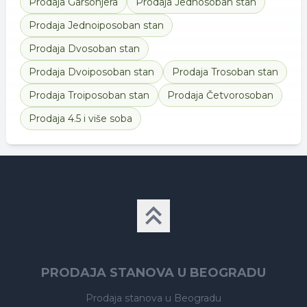
Prodaja
Garsonjera
Prodaja
Jednosoban stan
Prodaja
Jednoiposoban stan
Prodaja
Dvosoban stan
Prodaja
Dvoiposoban stan
Prodaja
Trosoban stan
Prodaja
Troiposoban stan
Prodaja
Četvorosoban
Prodaja
4.5 i više soba
PRODAJA STANOVA U BEOGRADU
Prodaja stanova
u Beogradu