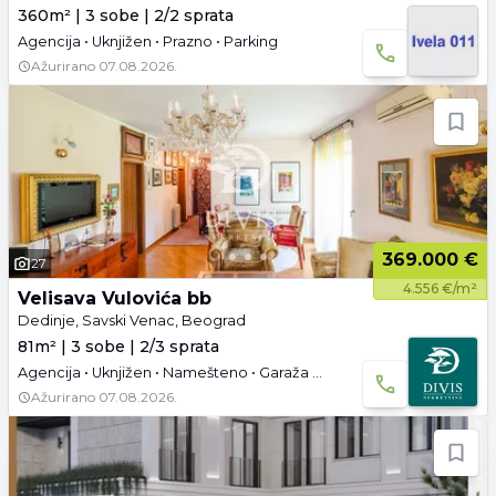
360m² | 3 sobe | 2/2 sprata
Agencija • Uknjižen • Prazno • Parking
Ažurirano
07.08.2026.
369.000 €
27
4.556 €/m²
Velisava Vulovića bb
Dedinje, Savski Venac, Beograd
81m² | 3 sobe | 2/3 sprata
Agencija • Uknjižen • Namešteno • Garaža i parking
Ažurirano
07.08.2026.