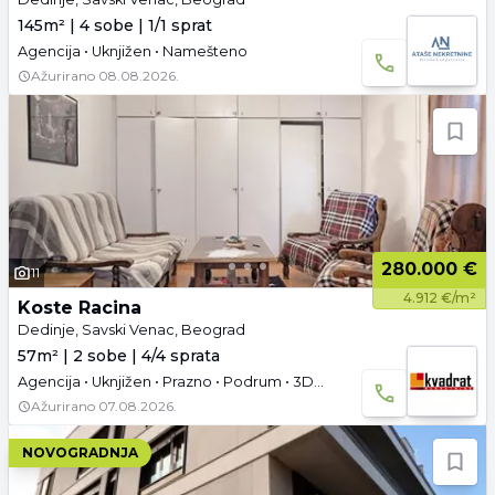
145m² | 4 sobe | 1/1 sprat
Agencija • Uknjižen • Namešteno
Ažurirano
08.08.2026.
280.000 €
11
4.912 €/m²
Koste Racina
Dedinje, Savski Venac, Beograd
57m² | 2 sobe | 4/4 sprata
Agencija • Uknjižen • Prazno • Podrum • 3D tura
Ažurirano
07.08.2026.
NOVOGRADNJA