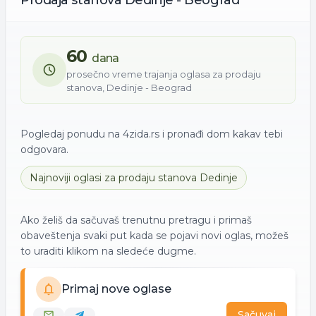
Prodaja
stanova
Dedinje - Beograd
60
dana
prosečno vreme trajanja oglasa za
prodaju
stanova
,
Dedinje - Beograd
Pogledaj ponudu na 4zida.rs i pronađi dom kakav tebi
odgovara.
Najnoviji oglasi za
prodaju
stanova
Dedinje
Ako želiš da sačuvaš trenutnu pretragu i primaš
obaveštenja svaki put kada se pojavi novi oglas, možeš
to uraditi klikom na sledeće dugme.
Primaj nove oglase
Sačuvaj