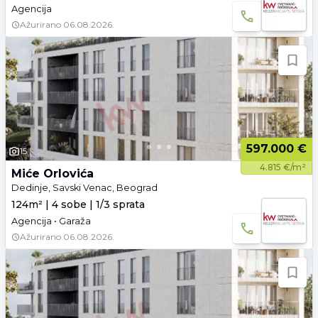
Agencija
Ažurirano
06.08.2026.
597.000 €
15
4.815 €/m²
Miće Orlovića
Dedinje, Savski Venac, Beograd
124m² | 4 sobe | 1/3 sprata
Agencija • Garaža
Ažurirano
06.08.2026.