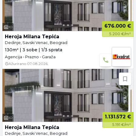
676.000 €
10
5.200 €/m²
Heroja Milana Tepića
Dedinje, Savski Venac, Beograd
130m² | 3 sobe | 1/3 sprata
Agencija • Prazno • Garaža
Ažurirano
07.08.2026.
1.131.572 €
10
5.191 €/m²
Heroja Milana Tepića
Dedinje, Savski Venac, Beograd