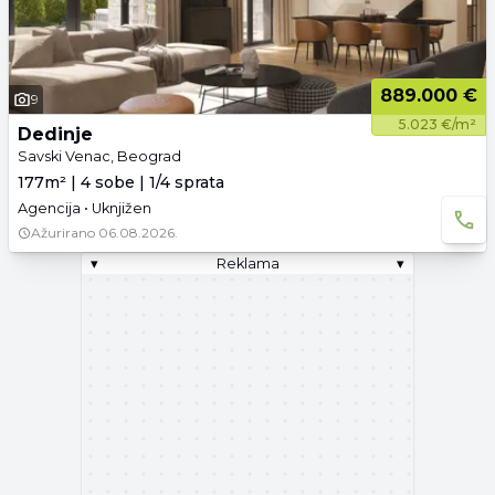
889.000 €
9
5.023 €/m²
Dedinje
Savski Venac, Beograd
177m² | 4 sobe | 1/4 sprata
Agencija • Uknjižen
Ažurirano
06.08.2026.
▾
Reklama
▾