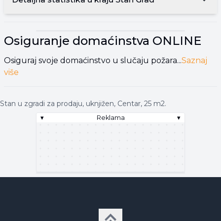
▾
Reklama
▾
Osiguranje domaćinstva
ONLINE
Osiguraj svoje domaćinstvo u slučaju požara...
Saznaj
više
Stan u zgradi za prodaju, uknjižen, Centar, 25 m2.
▾
Reklama
▾
▾
Reklama
▾