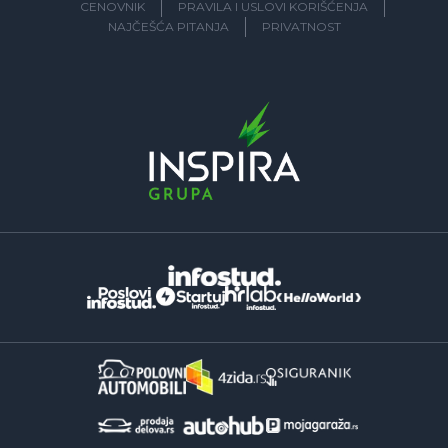
CENOVNIK
PRAVILA I USLOVI KORIŠĆENJA
NAJČEŠĆA PITANJA
PRIVATNOST