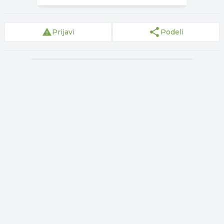
Prijavi
Podeli
▾
Reklama
▾