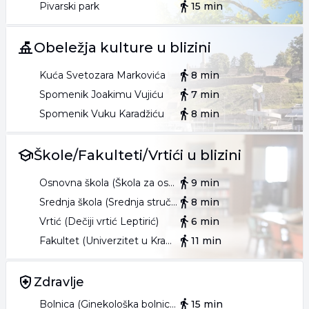
Pivarski park
15 min
Obeležja kulture u blizini
Kuća Svetozara Markovića
8 min
Spomenik Joakimu Vujiću
7 min
Spomenik Vuku Karadžiću
8 min
Škole/Fakulteti/Vrtići u blizini
Osnovna škola (Škola za osnovno i srednje obrazovanje Vukašin Marković)
9 min
Srednja škola (Srednja stručna škola Kragujevac)
8 min
Vrtić (Dečiji vrtić Leptirić)
6 min
Fakultet (Univerzitet u Kragujevcu Fakultet medicinskih nauka)
11 min
Zdravlje
Bolnica (Ginekološka bolnica Nikolov)
15 min