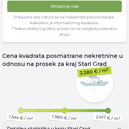
Saznaj više
Prikazana rata odnosi se na maksimalni period otplate.
Kalkulator je informativnog karaktera.
* Nakon isteka 5 godina, prelazi se na varijabilnu kamatnu
stopu
Cena
kvadrata
posmatrane nekretnine u
odnosu na prosek za kraj
Stari Grad
2
/ m
2.280 €
1.980 €
2.417 €
1.544 €
/ m
/ m
/ m
2
2
2
Detaljna statistika u kraju
Stari Grad