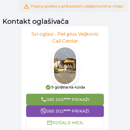
Prijava greške u prikazanim udaljenostima i mapi
Kontakt oglašivača
Svi oglasi -
Pet plus Veljković
Call Centar
9 godina
na 4zida
065 302**** PRIKAŽI
065 302**** PRIKAŽI
POŠALJI MEJL