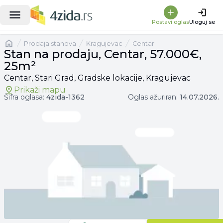
|
Stan na prodaju, Centar, 57.000€, 25m²
Postavi oglas
Uloguj se
Naslovna
prodaja stanova
Kragujevac
Centar
Stan na prodaju, Centar, 57.000€,
25m²
Centar, Stari Grad, Gradske lokacije, Kragujevac
Prikaži mapu
Šifra oglasa:
4zida-
1362
Oglas ažuriran:
14.07.2026.