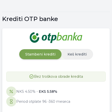
Krediti OTP banke
Stambeni krediti
Keš krediti
Bez troškova obrade kredita
NKS
4.50
% -
EKS
5.58
%
Period otplate
96
-
360 meseca