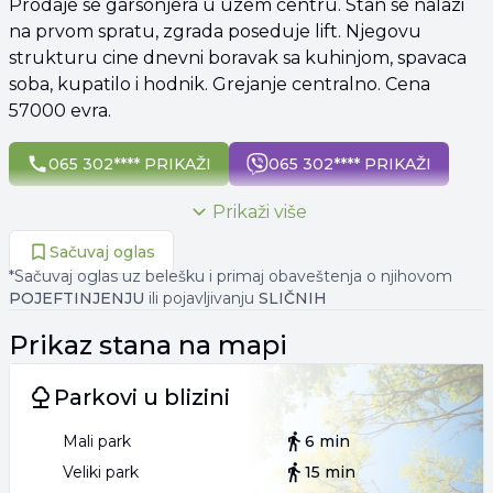
Prodaje se garsonjera u uzem centru. Stan se nalazi
na prvom spratu, zgrada poseduje lift. Njegovu
strukturu cine dnevni boravak sa kuhinjom, spavaca
soba, kupatilo i hodnik. Grejanje centralno. Cena
57000 evra.
065 302**** PRIKAŽI
065 302**** PRIKAŽI
Prikaži više
Sačuvaj oglas
*Sačuvaj oglas uz belešku i primaj obaveštenja o njihovom
POJEFTINJENJU
ili pojavljivanju
SLIČNIH
Prikaz
stana
na mapi
Parkovi u blizini
Mali park
6 min
Veliki park
15 min