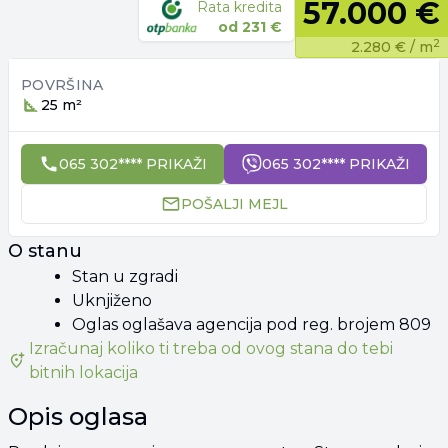
57.000 €
Rata kredita
od
231 €
2
2.280 €
/ m
POVRŠINA
25 m²
065 302**** PRIKAŽI
065 302**** PRIKAŽI
POŠALJI MEJL
O stanu
Stan u zgradi
Uknjiženo
Oglas oglašava agencija pod reg. brojem 809
Izračunaj koliko ti treba od
ovog stana
do tebi
bitnih lokacija
Opis oglasa