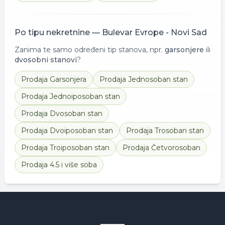
Po tipu nekretnine —
Bulevar Evrope - Novi Sad
Zanima te samo određeni tip stanova, npr.
garsonjere
ili
dvosobni stanovi
?
Prodaja
Garsonjera
Prodaja
Jednosoban stan
Prodaja
Jednoiposoban stan
Prodaja
Dvosoban stan
Prodaja
Dvoiposoban stan
Prodaja
Trosoban stan
Prodaja
Troiposoban stan
Prodaja
Četvorosoban
Prodaja
4.5 i više soba