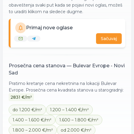
obaveštenja svaki put kada se pojavi novi oglas, možeš
to uraditi klikom na sledeće dugme.
Primaj nove oglase
Sačuvaj
Prosečna cena
stanova
—
Bulevar Evrope - Novi
Sad
Pratimo kretanje cena nekretnina na lokaciji
Bulevar
Evrope
. Prosečna cena kvadrata
stanova
u starogradnji:
2831
€/m²
do 1.200 €/m²
1.200 – 1.400 €/m²
1.400 – 1.600 €/m²
1.600 – 1.800 €/m²
1.800 – 2.000 €/m²
od 2.000 €/m²