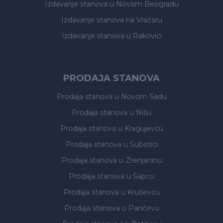
Izdavanje stanova
u Novom Beogradu
Izdavanje stanova
na Vračaru
Izdavanje stanova
u Rakovici
PRODAJA STANOVA
Prodaja stanova
u Novom Sadu
Prodaja stanova
u Nišu
Prodaja stanova
u Kragujevcu
Prodaja stanova
u Subotici
Prodaja stanova
u Zrenjaninu
Prodaja stanova
u Šapcu
Prodaja stanova
u Kruševcu
Prodaja stanova
u Pančevu