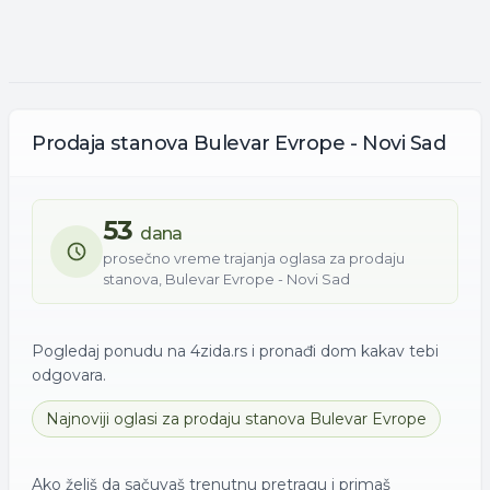
Prodaja
stanova
Bulevar Evrope - Novi Sad
53
dana
prosečno vreme trajanja oglasa za
prodaju
stanova
,
Bulevar Evrope - Novi Sad
Pogledaj ponudu na 4zida.rs i pronađi dom kakav tebi
odgovara.
Najnoviji oglasi za
prodaju
stanova
Bulevar Evrope
Ako želiš da sačuvaš trenutnu pretragu i primaš