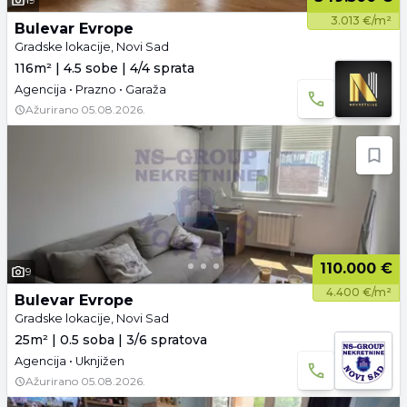
3.013 €/m²
Bulevar Evrope
Gradske lokacije, Novi Sad
116m² | 4.5 sobe | 4/4 sprata
Agencija • Prazno • Garaža
Ažurirano
05.08.2026.
110.000 €
9
4.400 €/m²
Bulevar Evrope
Gradske lokacije, Novi Sad
25m² | 0.5 soba | 3/6 spratova
Agencija • Uknjižen
Ažurirano
05.08.2026.