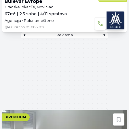
Bulevar Evrope
Gradske lokacije, Novi Sad
67m² | 2.5 sobe | 4/11 spratova
Agencija • Polunamešteno
Ažurirano
05.08.2026.
▾
Reklama
▾
PREMIJUM