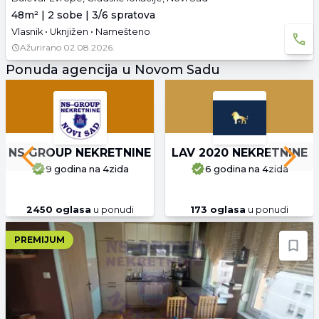
48m² | 2 sobe | 3/6 spratova
Vlasnik • Uknjižen • Namešteno
Ažurirano
02.08.2026.
Ponuda agencija u Novom Sadu
NS GROUP NEKRETNINE
LAV 2020 NEKRETNINE
Previous slide
Next 
9 godina
na 4zida
6 godina
na 4zida
2450
oglasa
u ponudi
173
oglasa
u ponudi
PREMIJUM