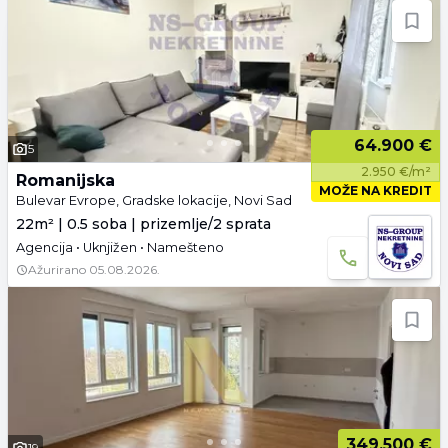
64.900 €
5
2.950 €/m²
Romanijska
MOŽE NA KREDIT
Bulevar Evrope, Gradske lokacije, Novi Sad
22m² | 0.5 soba | prizemlje/2 sprata
Agencija • Uknjižen • Namešteno
Ažurirano
05.08.2026.
349.500 €
19