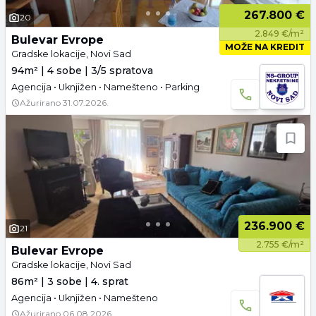
267.800 €
20
2.849 €/m²
Bulevar Evrope
MOŽE NA KREDIT
Gradske lokacije, Novi Sad
94m² | 4 sobe | 3/5 spratova
Agencija • Uknjižen • Namešteno • Parking
Ažurirano
31.07.2026.
236.900 €
21
2.755 €/m²
Bulevar Evrope
Gradske lokacije, Novi Sad
86m² | 3 sobe | 4. sprat
Agencija • Uknjižen • Namešteno
Ažurirano
06.08.2026.