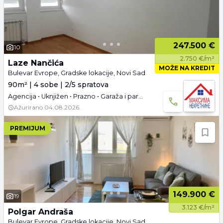
247.500 €
10
2.750 €/m²
Laze Nančića
MOŽE NA KREDIT
Bulevar Evrope, Gradske lokacije, Novi Sad
90m² | 4 sobe | 2/5 spratova
Agencija • Uknjižen • Prazno • Garaža i parking
Ažurirano
04.08.2026.
PREMIJUM
149.900 €
19
3.123 €/m²
Polgar Andraša
Bulevar Evrope, Gradske lokacije, Novi Sad