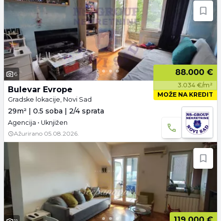
88.000 €
6
3.034 €/m²
Bulevar Evrope
MOŽE NA KREDIT
Gradske lokacije, Novi Sad
29m² | 0.5 soba | 2/4 sprata
Agencija • Uknjižen
Ažurirano
05.08.2026.
119.000 €