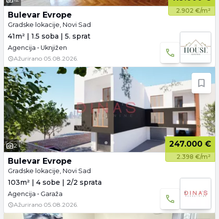
2.902 €/m²
Bulevar Evrope
Gradske lokacije, Novi Sad
41m² | 1.5 soba | 5. sprat
Agencija • Uknjižen
Ažurirano
05.08.2026.
247.000 €
2
2.398 €/m²
Bulevar Evrope
Gradske lokacije, Novi Sad
103m² | 4 sobe | 2/2 sprata
Agencija • Garaža
Ažurirano
05.08.2026.