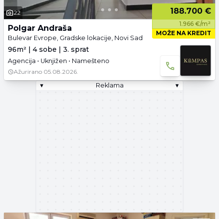
188.700 €
22
1.966 €/m²
Polgar Andraša
MOŽE NA KREDIT
Bulevar Evrope, Gradske lokacije, Novi Sad
96m² | 4 sobe | 3. sprat
Agencija • Uknjižen • Namešteno
Ažurirano
05.08.2026.
▾
Reklama
▾