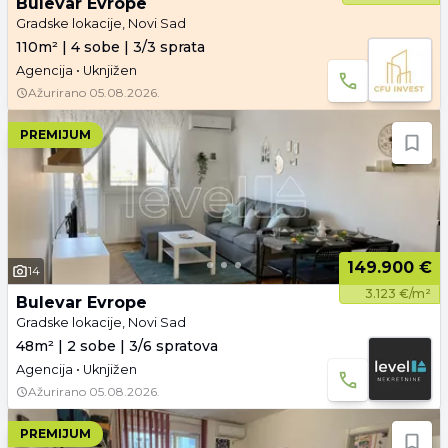
Bulevar Evrope
Gradske lokacije, Novi Sad
110m² | 4 sobe | 3/3 sprata
Agencija • Uknjižen
Ažurirano
05.08.2026.
PREMIJUM
149.900 €
14
3.123 €/m²
Bulevar Evrope
Gradske lokacije, Novi Sad
48m² | 2 sobe | 3/6 spratova
Agencija • Uknjižen
Ažurirano
05.08.2026.
PREMIJUM