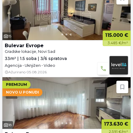
115.000 €
15
3.485 €/m²
Bulevar Evrope
Gradske lokacije, Novi Sad
33m² | 1.5 soba | 3/6 spratova
Agencija • Uknjižen • Video
Ažurirano
05.08.2026.
PREMIJUM
NOVO U PONUDI
173.630 €
18
2.591 €/m²