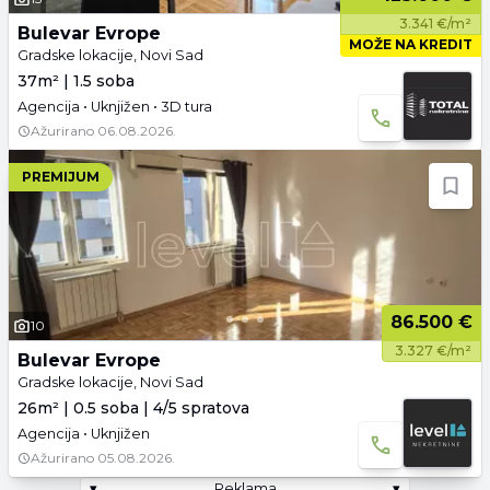
3.341 €/m²
Bulevar Evrope
MOŽE NA KREDIT
Gradske lokacije, Novi Sad
37m² | 1.5 soba
Agencija • Uknjižen • 3D tura
Ažurirano
06.08.2026.
PREMIJUM
86.500 €
10
3.327 €/m²
Bulevar Evrope
Gradske lokacije, Novi Sad
26m² | 0.5 soba | 4/5 spratova
Agencija • Uknjižen
Ažurirano
05.08.2026.
▾
Reklama
▾