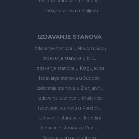
Prodaja stanova
na Zlatiboru
Prodaja stanova
u Kraljevu
IZDAVANJE STANOVA
Izdavanje stanova
u Novom Sadu
Izdavanje stanova
u Nišu
Izdavanje stanova
u Kragujevcu
Izdavanje stanova
u Subotici
Izdavanje stanova
u Zrenjaninu
Izdavanje stanova
u Kruševcu
Izdavanje stanova
u Pančevu
Izdavanje stanova
u Jagodini
Izdavanje stanova
u Vranju
Stan na dan na Zlatiboru