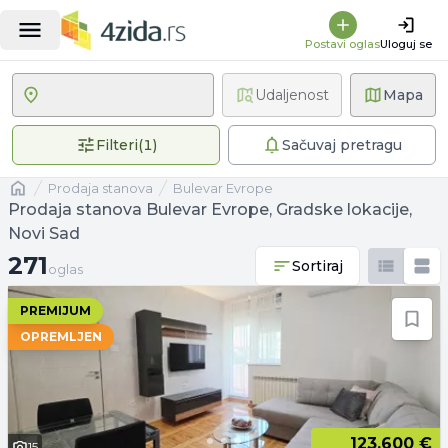
Postavi oglas
Uloguj se
Udaljenost
Mapa
1 primenjen filter
Filteri
(
1
)
Sačuvaj pretragu
Naslovna
prodaja stanova
Bulevar Evrope
Prodaja stanova Bulevar Evrope, Gradske lokacije,
Novi Sad
271 oglas
271
Sortiraj
oglas
PREMIJUM
OPREMLJEN
123.600 €
15