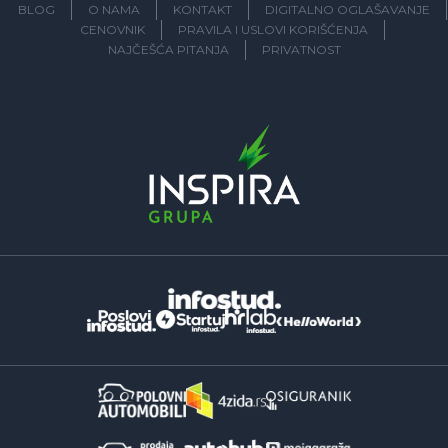
BLOG
O NAMA
KONTAKT
DIGITALNO OGLAŠAVANJE
CENOVNIK
PRAVILA I USLOVI KORIŠĆENJA
NAJČEŠĆA PITANJA
PRIVATNOST