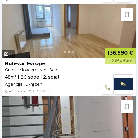
136.990 €
20
2.854 €/m²
Bulevar Evrope
Gradske lokacije, Novi Sad
48m² | 2.5 sobe | 2. sprat
Agencija • Uknjižen
Ažurirano
05.08.2026.