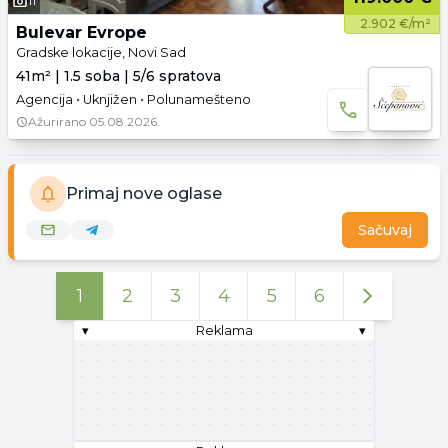
11
2.902 €/m²
Bulevar Evrope
Gradske lokacije, Novi Sad
41m² | 1.5 soba | 5/6 spratova
Agencija • Uknjižen • Polunamešteno
Ažurirano
05.08.2026.
Primaj nove oglase
Sačuvaj
1
2
3
4
5
6
▾
Reklama
▾