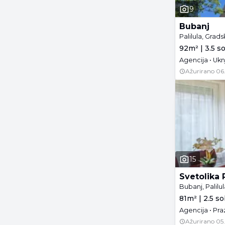
9
Bubanj
Palilula, Grads
92m² | 3.5 s
Agencija • Ukn
Ažurirano
06
15
Svetolika 
Bubanj, Palilul
81m² | 2.5 so
Agencija • Pra
Ažurirano
05