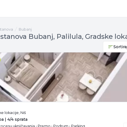
 stanova
Bubanj
stanova Bubanj, Palilula, Gradske loka
Sortira
ke lokacije, Niš
ba | 4/4 sprata
rocesu uknjižavanja • Prazno • Podrum • Parking