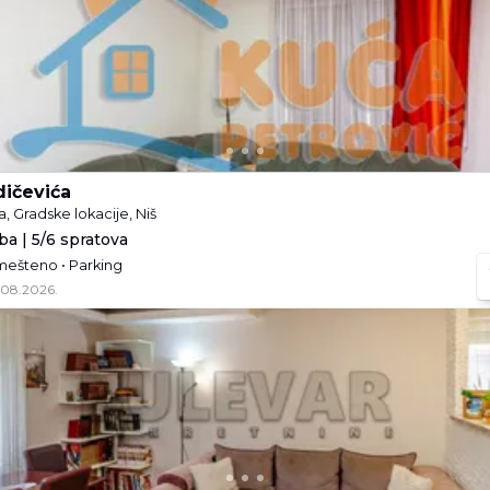
dičevića
a, Gradske lokacije, Niš
ba | 5/6 spratova
mešteno • Parking
.08.2026.