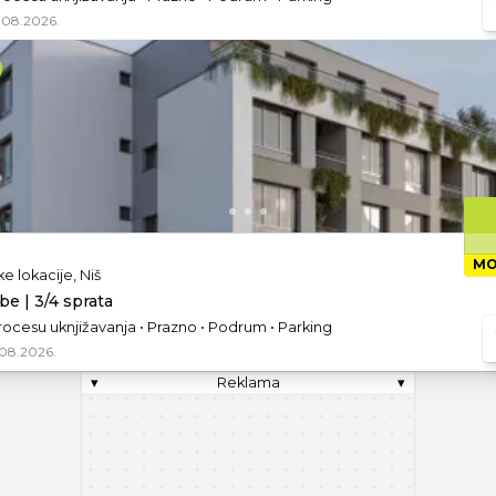
.08.2026.
MO
ke lokacije, Niš
be | 3/4 sprata
rocesu uknjižavanja • Prazno • Podrum • Parking
.08.2026.
▾
Reklama
▾