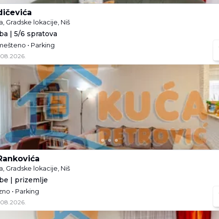
dičevića
a, Gradske lokacije, Niš
ba | 5/6 spratova
mešteno • Parking
.08.2026.
Rankovića
a, Gradske lokacije, Niš
be | prizemlje
zno • Parking
.08.2026.