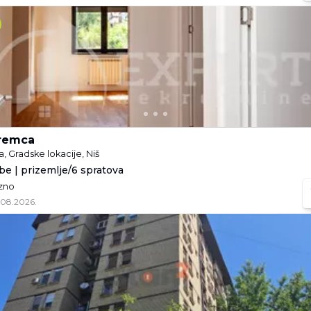
remca
a, Gradske lokacije, Niš
obe | prizemlje/6 spratova
azno
.08.2026.