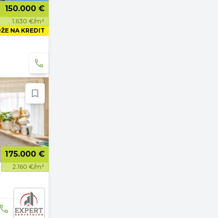
150.000 €
1.630 €/m²
ŽE NA KREDIT
175.000 €
2.160 €/m²