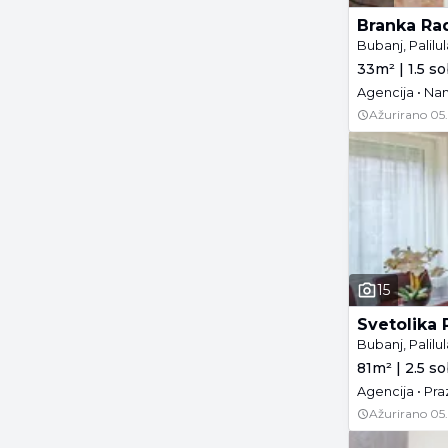
Branka Ra
Bubanj, Palilul
33m² | 1.5 so
Agencija • Na
Ažurirano
05
15
Svetolika 
Bubanj, Palilul
81m² | 2.5 so
Agencija • Pra
Ažurirano
05