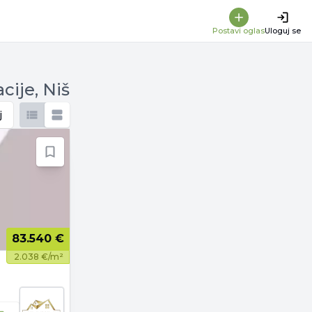
Postavi oglas
Uloguj se
cije, Niš
j
83.540 €
2.038 €/m²