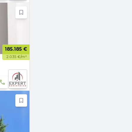
185.185 €
2.035 €/m²