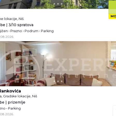
MO
ke lokacije, Niš
obe | 3/10 spratova
jižen • Prazno • Podrum • Parking
.08.2026.
Rankovića
a, Gradske lokacije, Niš
be | prizemlje
zno • Parking
.08.2026.