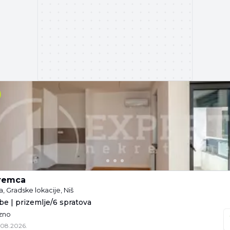
remca
a, Gradske lokacije, Niš
obe | prizemlje/6 spratova
azno
.08.2026.