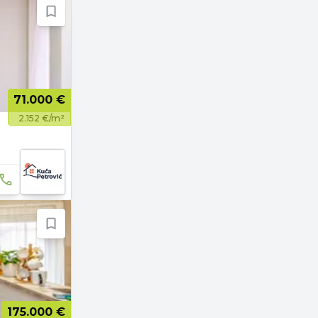
71.000 €
2.152 €/m²
175.000 €