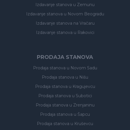
Izdavanje stanova
u Zemunu
Izdavanje stanova
u Novom Beogradu
Izdavanje stanova
na Vračaru
Izdavanje stanova
u Rakovici
PRODAJA STANOVA
Prodaja stanova
u Novom Sadu
Prodaja stanova
u Nišu
Prodaja stanova
u Kragujevcu
Prodaja stanova
u Subotici
Prodaja stanova
u Zrenjaninu
Prodaja stanova
u Šapcu
Prodaja stanova
u Kruševcu