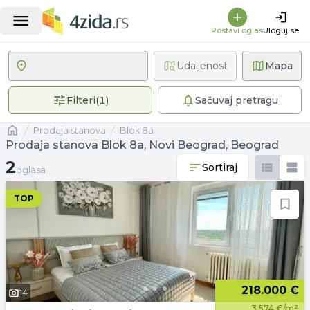
Postavi oglas
Uloguj se
Udaljenost
Mapa
1 primenjen filter
Filteri
(
1
)
Sačuvaj pretragu
Naslovna
prodaja stanova
Blok 8a
Prodaja stanova Blok 8a, Novi Beograd, Beograd
2 oglasa
2
Sortiraj
oglasa
TOP
218.000 €
14
3.574 €/m²