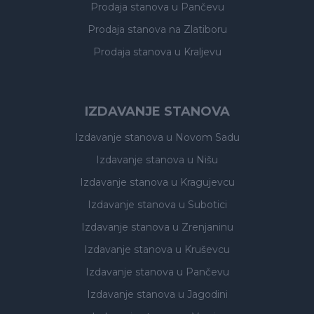
Prodaja stanova
u Pančevu
Prodaja stanova
na Zlatiboru
Prodaja stanova
u Kraljevu
IZDAVANJE STANOVA
Izdavanje stanova
u Novom Sadu
Izdavanje stanova
u Nišu
Izdavanje stanova
u Kragujevcu
Izdavanje stanova
u Subotici
Izdavanje stanova
u Zrenjaninu
Izdavanje stanova
u Kruševcu
Izdavanje stanova
u Pančevu
Izdavanje stanova
u Jagodini