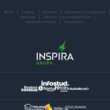
BLOG
O NAMA
KONTAKT
DIGITALNO OGLAŠAVANJE
CENOVNIK
PRAVILA I USLOVI KORIŠĆENJA
NAJČEŠĆA PITANJA
PRIVATNOST