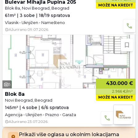
Bulevar Mihajla Pupina 205
MOŽE NA KREDIT
Blok 8a, Novi Beograd, Beograd
61m² | 3 sobe | 18/19 spratova
Vlasnik • Uknjižen • Namešteno
Ažurirano
09.07.2026.
430.000 €
5
2.966 €/m²
Blok 8a
MOŽE NA KREDIT
Novi Beograd, Beograd
145m² | 4 sobe | 6/6 spratova
Agencija • Uknjižen • Prazno • Garaža
Ažurirano
23.07.2026.
Prikaži više oglasa u okolnim lokacijama