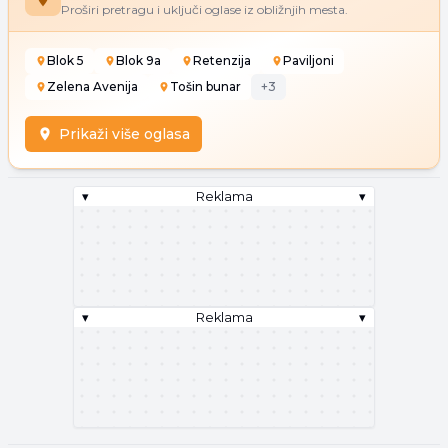
Proširi pretragu i uključi oglase iz obližnjih mesta.
Blok 5
Blok 9a
Retenzija
Paviljoni
Zelena Avenija
Tošin bunar
+
3
Prikaži više oglasa
▾
Reklama
▾
▾
Reklama
▾