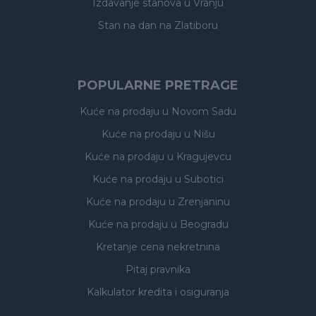
Izdavanje stanova
u Vranju
Stan na dan na Zlatiboru
POPULARNE PRETRAGE
Kuće na prodaju
u Novom Sadu
Kuće na prodaju
u Nišu
Kuće na prodaju
u Kragujevcu
Kuće na prodaju
u Subotici
Kuće na prodaju
u Zrenjaninu
Kuće na prodaju
u Beogradu
Kretanje cena nekretnina
Pitaj pravnika
Kalkulator kredita i osiguranja