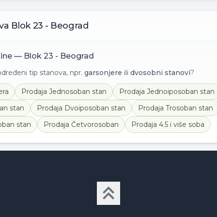
va
Blok 23 - Beograd
nine —
Blok 23 - Beograd
ređeni tip stanova, npr.
garsonjere
ili
dvosobni stanovi
?
era
Prodaja
Jednosoban stan
Prodaja
Jednoiposoban stan
an stan
Prodaja
Dvoiposoban stan
Prodaja
Trosoban stan
oban stan
Prodaja
Četvorosoban
Prodaja
4.5 i više soba