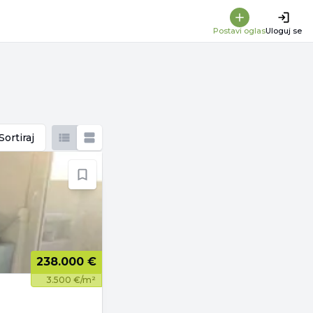
Postavi oglas
Uloguj se
Sortiraj
238.000 €
3.500 €/m²