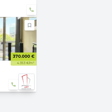
370.000 €
4.353 €/m²