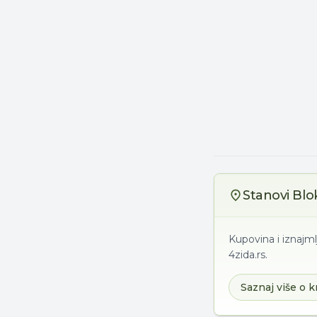
Stanovi Blo
Kupovina i iznajm
4zida.rs.
Saznaj više o k