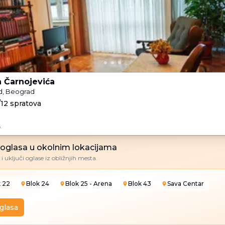
a Čarnojevića
d, Beograd
/12 spratova
.
e oglasa u okolnim lokacijama
i uključi oglase iz obližnjih mesta.
k 22
Blok 24
Blok 25 - Arena
Blok 43
Sava Centar
oglasa