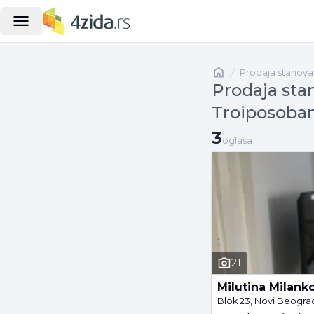
Naslovna
prodaja stanova
Prodaja sta
Troiposoban
3 oglasa
3
oglasa
21
Milutina Milank
Blok 23, Novi Beogra