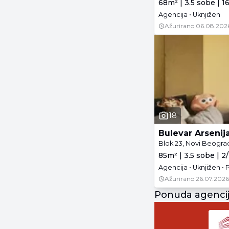
68m² | 3.5 sobe | 1
Agencija • Uknjižen
Ažurirano
06.08.202
18
Bulevar Arsenij
Blok 23, Novi Beogra
85m² | 3.5 sobe | 2
Agencija • Uknjižen • 
Ažurirano
26.07.2026
Ponuda agenci