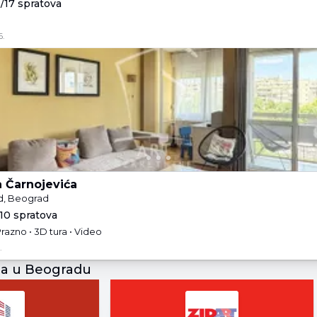
6/17 spratova
6.
a Čarnojevića
d, Beograd
/10 spratova
Prazno • 3D tura • Video
.
ja u Beogradu