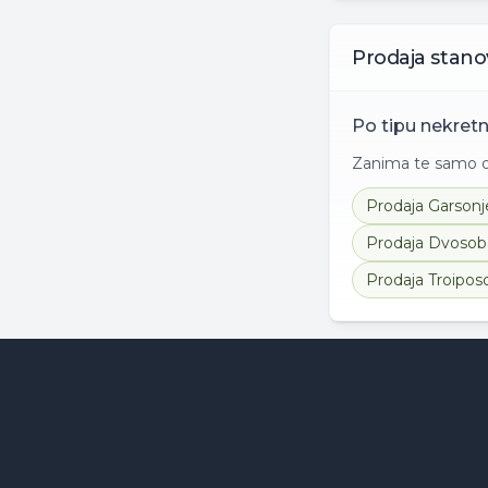
Prodaja
stano
Po tipu nekret
Zanima te samo od
Prodaja
Garsonj
Prodaja
Dvosob
Prodaja
Troipos