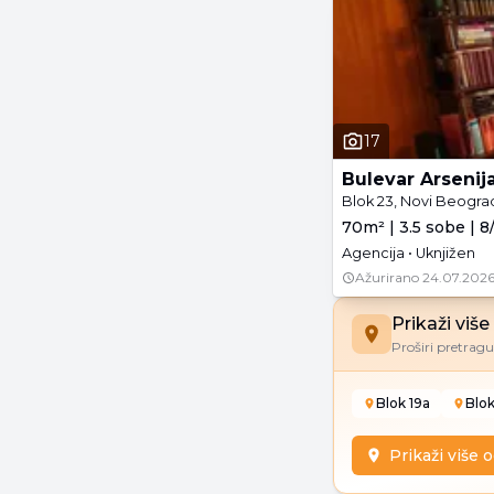
17
Bulevar Arsenij
Blok 23, Novi Beogra
70m² | 3.5 sobe | 8
Agencija • Uknjižen
Ažurirano
24.07.2026
Prikaži viš
Proširi pretragu 
Blok 19a
Blo
Prikaži više 