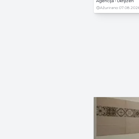
Agencija • Uknjižen
Ažurirano
07.08.2026