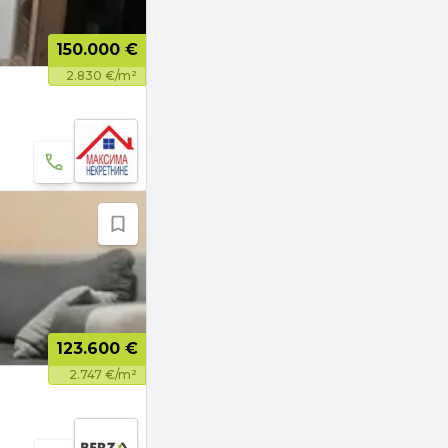
150.000 €
2.830 €/m²
123.600 €
2.747 €/m²