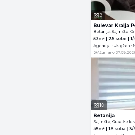
8
Bulevar Kralja P
Betanija, Sajmište, G
53m² | 2.5 sobe | 1/
Agencija • Uknjižen 
Ažurirano
07.08.2026
10
Betanija
Sajmište, Gradske lok
45m² | 1.5 soba | 3/