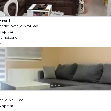
etra I
radske lokacije, Novi Sad
4 sprata
• Namešteno
.
acije, Novi Sad
3 sprata