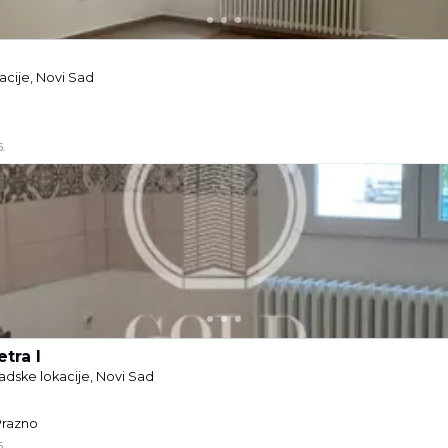
acije, Novi Sad
.
etra I
radske lokacije, Novi Sad
 Prazno
.