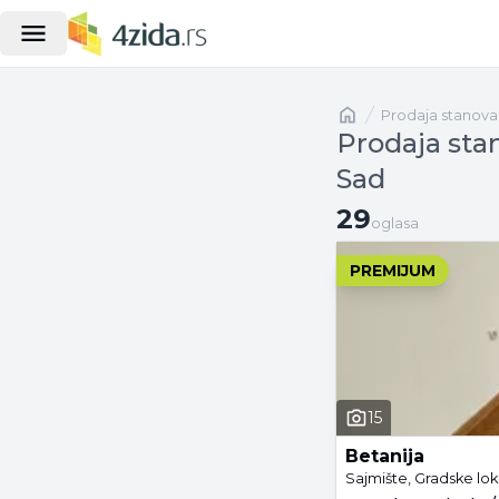
Naslovna
prodaja stanova
Prodaja stan
Sad
29 oglasa
29
oglasa
PREMIJUM
15
Betanija
Sajmište, Gradske lok