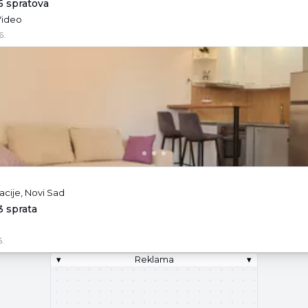
/5 spratova
 Video
6.
acije, Novi Sad
3 sprata
.
▾
Reklama
▾