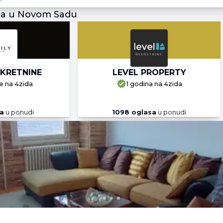
ja u Novom Sadu
EKRETNINE
LEVEL PROPERTY
e
na 4zida
1 godina
na 4zida
a
u ponudi
1098
oglasa
u ponudi