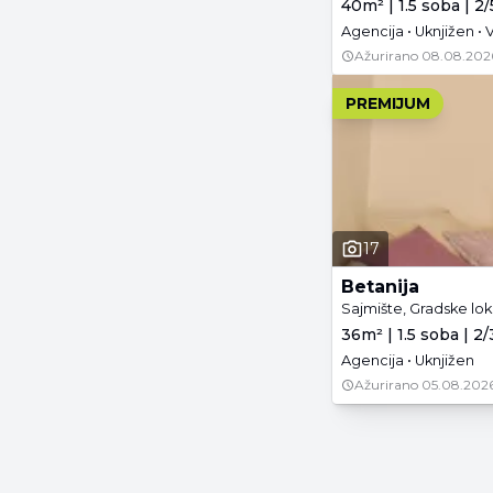
40m² | 1.5 soba | 2
Agencija • Uknjižen •
Ažurirano
08.08.202
PREMIJUM
17
Betanija
Sajmište, Gradske lok
36m² | 1.5 soba | 2/
Agencija • Uknjižen
Ažurirano
05.08.2026