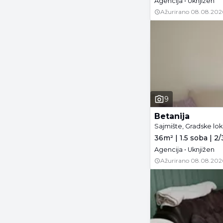
Agencija • Uknjižen
Ažurirano
08.08.202
9
Betanija
Sajmište, Gradske lok
36m² | 1.5 soba | 2/
Agencija • Uknjižen
Ažurirano
08.08.202