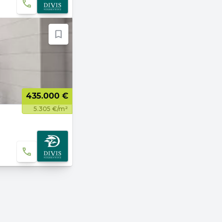
435.000 €
5.305 €/m²