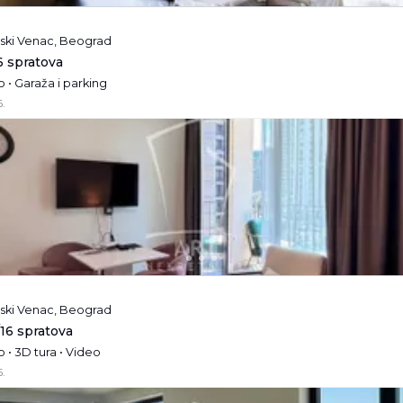
ski Venac, Beograd
6 spratova
 • Garaža i parking
.
ski Venac, Beograd
/16 spratova
 • 3D tura • Video
.