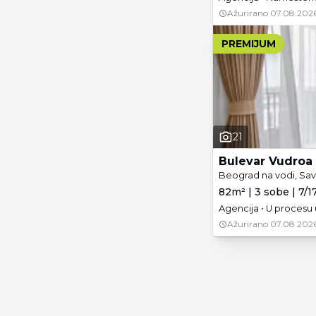
Ažurirano
07.08.2026
PREMIJUM
21
Bulevar Vudroa 
Beograd na vodi, Sav
82m² | 3 sobe | 7/1
Agencija • U procesu
Ažurirano
07.08.2026