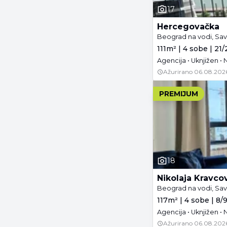
17
Hercegovačka
Beograd na vodi, Sav
111m² | 4 sobe | 21/
Agencija • Uknjižen 
Ažurirano
06.08.202
PREMIJUM
18
Nikolaja Kravco
Beograd na vodi, Sav
117m² | 4 sobe | 8/
Agencija • Uknjižen •
Ažurirano
06.08.202