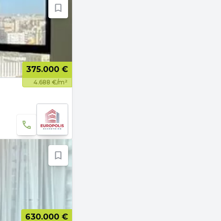
375.000 €
4.688 €/m²
630.000 €