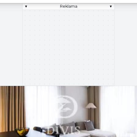
▾
Reklama
▾