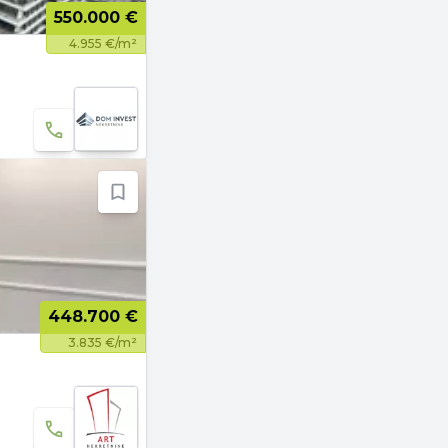
550.000 €
4.955 €/m²
448.700 €
3.835 €/m²