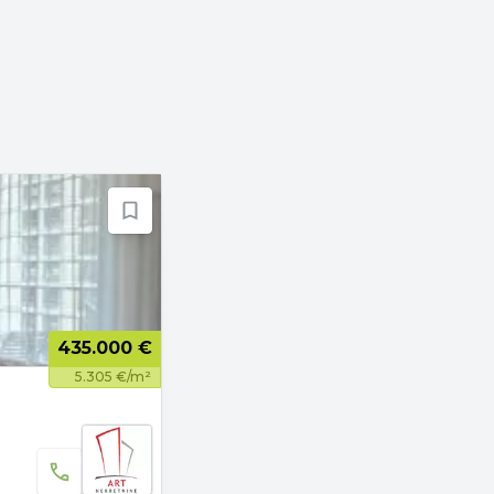
435.000 €
5.305 €/m²