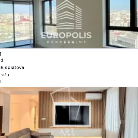
i
ad
16 spratova
araža
.