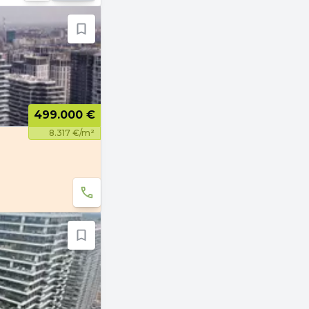
499.000 €
8.317 €/m²