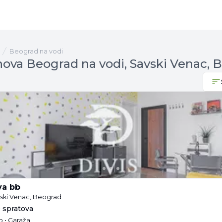
Beograd na vodi
nova Beograd na vodi, Savski Venac, 
va bb
ski Venac, Beograd
9 spratova
 • Garaža