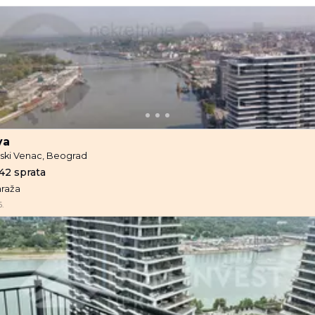
va
ski Venac, Beograd
42 sprata
araža
.