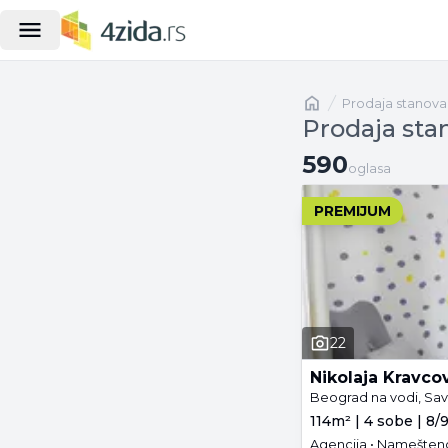
Naslovna
prodaja stanova
Prodaja sta
590 oglasa
590
oglasa
PREMIJUM
22
Nikolaja Kravco
Beograd na vodi, Sav
114m² | 4 sobe | 8/
Agencija • Namešteno