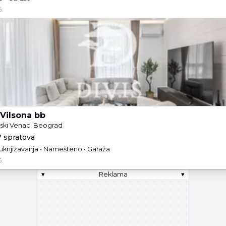
.
Vilsona bb
ski Venac, Beograd
7 spratova
 uknjižavanja • Namešteno • Garaža
.
▾
Reklama
▾