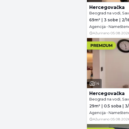
Hercegovačka
Beograd na vodi, Sav
69m² | 3 sobe | 2/1
Agencija • Namešteno
Ažurirano
05.08.2026
PREMIJUM
14
Hercegovačka
Beograd na vodi, Sav
29m² | 0.5 soba | 3
Agencija • Namešteno
Ažurirano
05.08.2026