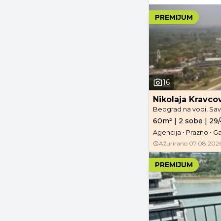
PREMIJUM
16
Nikolaja Kravco
Beograd na vodi, Sav
60m² | 2 sobe | 29/
Agencija • Prazno • G
Ažurirano
07.08.2026
PREMIJUM