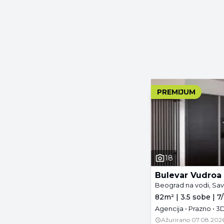
PREMIJUM
18
Bulevar Vudroa 
Beograd na vodi, Sav
82m² | 3.5 sobe | 7
Agencija • Prazno • 3D
Ažurirano
07.08.2026