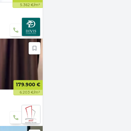
5.362 €/m²
179.900 €
6.203 €/m²