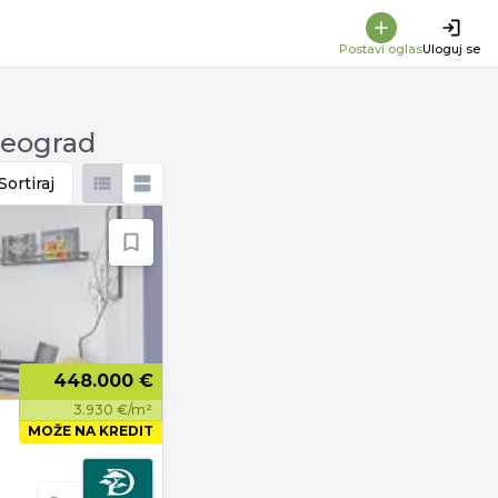
Postavi oglas
Uloguj se
Beograd
Sortiraj
448.000 €
3.930 €/m²
MOŽE NA KREDIT