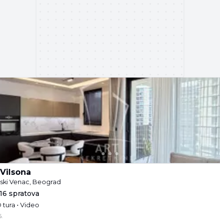
Vilsona
ski Venac, Beograd
/16 spratova
 tura • Video
.