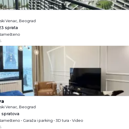
ski Venac, Beograd
23 sprata
• Namešteno
6.
va
ski Venac, Beograd
9 spratova
 Namešteno • Garaža i parking • 3D tura • Video
6.