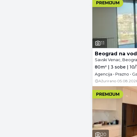
PREMIJUM
11
Beograd na vod
Savski Venac, Beogr
80m² | 3 sobe | 10/
Agencija • Prazno • G
Ažurirano
05.08.2026
PREMIJUM
20