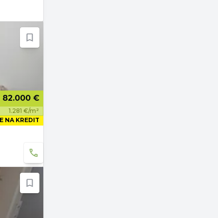
82.000 €
1.281 €/m²
E NA KREDIT