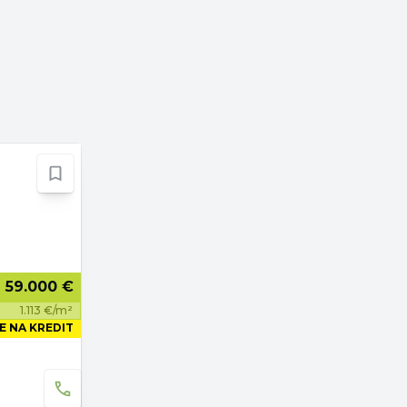
59.000 €
1.113 €/m²
E NA KREDIT