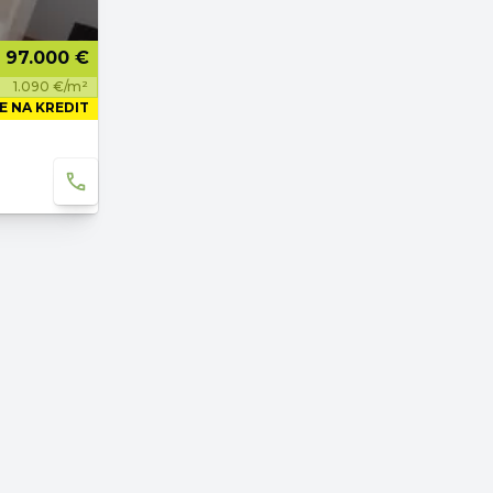
97.000 €
1.090 €/m²
E NA KREDIT