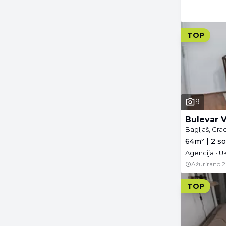
TOP
9
Bulevar V
Bagljaš, Gra
64m² | 2 so
Agencija • Uk
Ažurirano
2
TOP