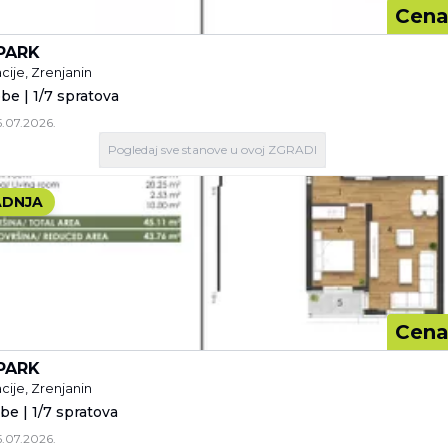
Cena
PARK
cije, Zrenjanin
be | 1/7 spratova
5.07.2026.
Pogledaj
sve stanove
u ovoj ZGRADI
DNJA
Cena
PARK
cije, Zrenjanin
be | 1/7 spratova
5.07.2026.