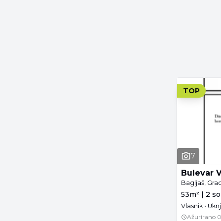
TOP
7
Bulevar V
Bagljaš, Gra
53m² | 2 so
Vlasnik • Uk
Ažurirano
0