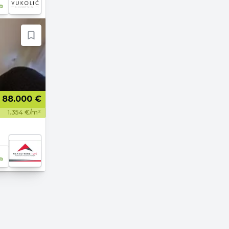
88.000 €
1.354 €/m²