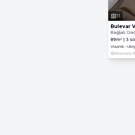
11
Bulevar V
Bagljaš, Gra
89m² | 3 so
Vlasnik • Ukn
Ažurirano
1