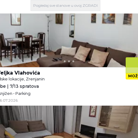
Pogledaj
sve stanove
u ovoj ZGRADI
eljka Vlahovića
MOŽ
dske lokacije, Zrenjanin
be | 7/13 spratova
njižen • Parking
6.07.2026.