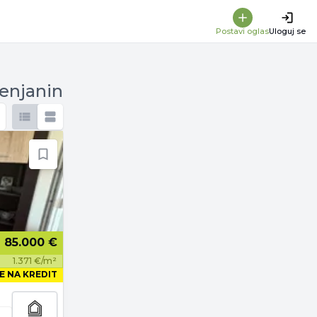
Postavi oglas
Uloguj se
renjanin
85.000 €
1.371 €/m²
E NA KREDIT