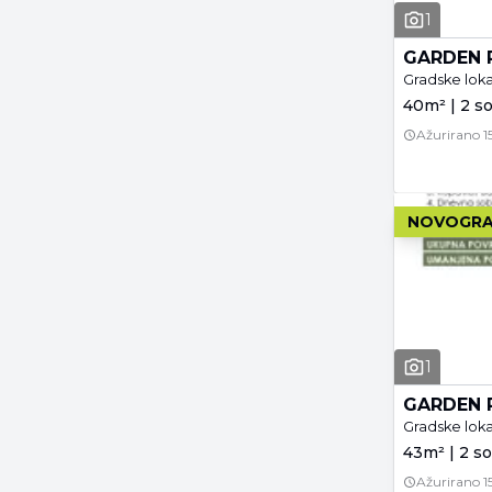
1
GARDEN 
Gradske loka
40m² | 2 so
Ažurirano
1
NOVOGRA
1
GARDEN 
Gradske loka
43m² | 2 so
Ažurirano
1