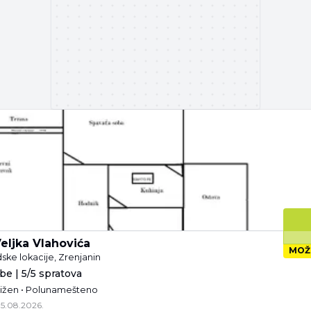
eljka Vlahovića
MOŽ
dske lokacije, Zrenjanin
be | 5/5 spratova
njižen • Polunamešteno
5.08.2026.