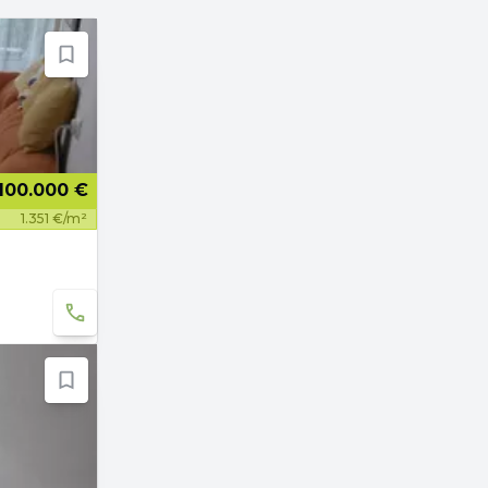
100.000 €
1.351 €/m²