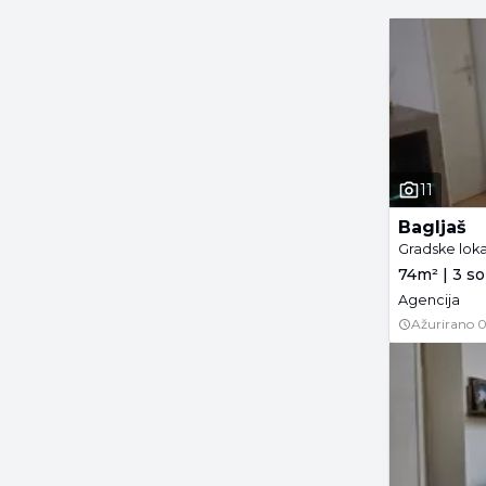
11
Bagljaš
Gradske loka
74m² | 3 so
Agencija
Ažurirano
0