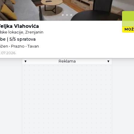
eljka Vlahovića
MOŽ
dske lokacije, Zrenjanin
be | 5/5 spratova
jižen • Prazno • Tavan
1.07.2026.
▾
Reklama
▾