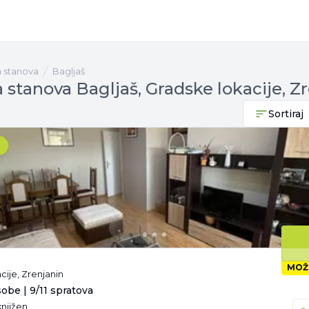
a stanova
Bagljaš
 stanova Bagljaš, Gradske lokacije, Z
Sortiraj
MOŽ
cije, Zrenjanin
sobe | 9/11 spratova
knjižen