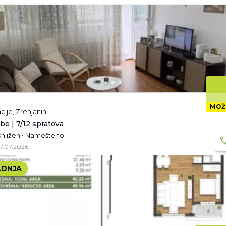
MOŽ
cije, Zrenjanin
be | 7/12 spratova
knjižen • Namešteno
7.07.2026.
DNJA