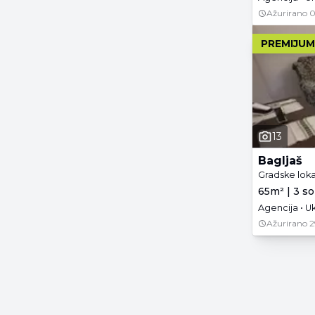
Ažurirano
0
PREMIJUM
13
Bagljaš
Gradske loka
65m² | 3 so
Agencija • Uk
Ažurirano
2