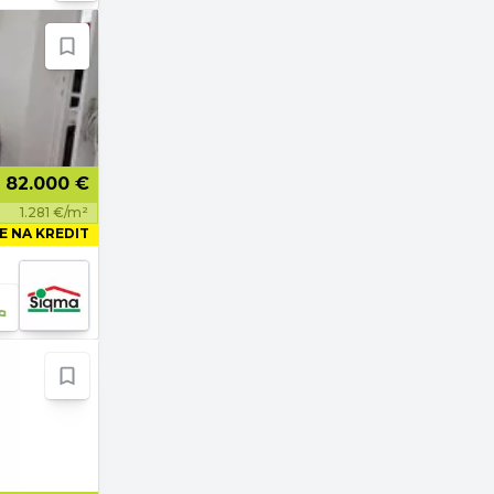
82.000 €
1.281 €/m²
E NA KREDIT