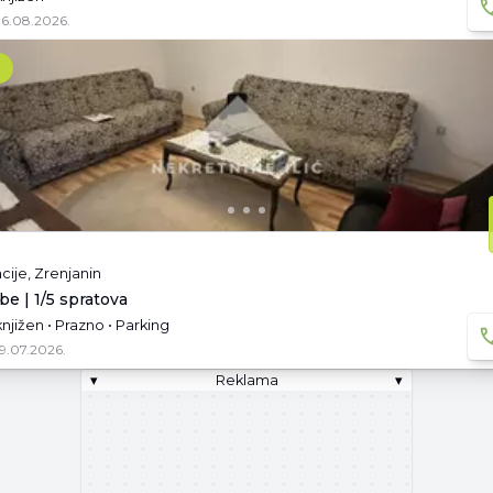
6.08.2026.
cije, Zrenjanin
be | 1/5 spratova
njižen • Prazno • Parking
9.07.2026.
▾
Reklama
▾