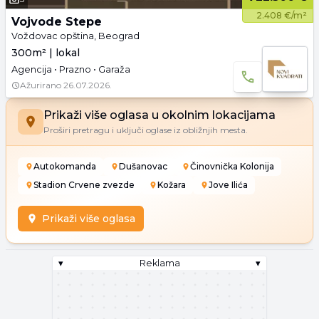
2.408 €/m²
Vojvode Stepe
Voždovac opština, Beograd
300m² | lokal
Agencija • Prazno • Garaža
Ažurirano
26.07.2026.
Prikaži više oglasa u okolnim lokacijama
Proširi pretragu i uključi oglase iz obližnjih mesta.
Autokomanda
Dušanovac
Činovnička Kolonija
Stadion Crvene zvezde
Kožara
Jove Ilića
Prikaži više oglasa
▾
Reklama
▾