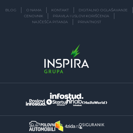
BLOG
O NAMA
KONTAKT
DIGITALNO OGLAŠAVANJE
CENOVNIK
PRAVILA I USLOVI KORIŠĆENJA
NAJČEŠĆA PITANJA
PRIVATNOST