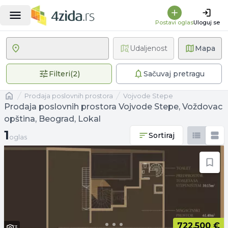
Postavi oglas
Uloguj se
Udaljenost
Mapa
2 primenjena filtera
Filteri
(
2
)
Sačuvaj pretragu
Naslovna
prodaja poslovnih prostora
Vojvode Stepe
Prodaja poslovnih prostora Vojvode Stepe, Voždovac
opština, Beograd, Lokal
1 oglas
1
Sortiraj
oglas
722.500 €
3