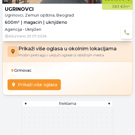
583 €/m²
UGRINOVCI
Ugrinovci, Zemun opština, Beograd
600m² | magacin | uknjiženo
Agencija • Uknjižen
Ažurirano
23.07.2026.
Prikaži više oglasa u okolnim lokacijama
Proširi pretragu i uključi oglase iz obližnjih mesta.
Grmovac
Prikaži više oglasa
▾
Reklama
▾