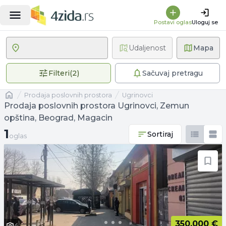
Postavi oglas
Uloguj se
Udaljenost
Mapa
2 primenjena filtera
Filteri
(
2
)
Sačuvaj pretragu
Naslovna
prodaja poslovnih prostora
Ugrinovci
Prodaja poslovnih prostora Ugrinovci, Zemun
opština, Beograd, Magacin
1 oglas
1
Sortiraj
oglas
350.000 €
4