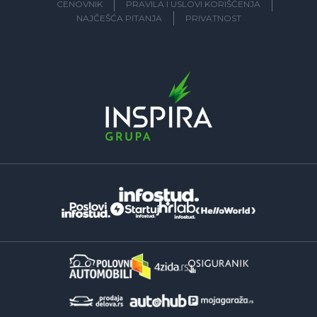
CENOVNIK
PRAVILA I USLOVI KORIŠĆENJA
NAJČEŠĆA PITANJA
PRIVATNOST