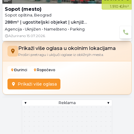
1.910 €/m²
Sopot (mesto)
Sopot opština, Beograd
288m² | ugostiteljski objekat | uknjiženo
Agencija • Uknjižen • Namešteno • Parking
Ažurirano
15.07.2026.
Prikaži više oglasa u okolnim lokacijama
Proširi pretragu i uključi oglase iz obližnjih mesta.
Đurinci
Ropočevo
Prikaži više oglasa
▾
Reklama
▾