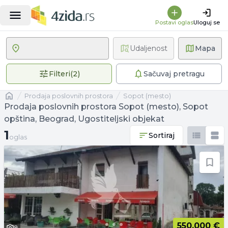
Postavi oglas
Uloguj se
Udaljenost
Mapa
2 primenjena filtera
Filteri
(
2
)
Sačuvaj pretragu
Naslovna
prodaja poslovnih prostora
Sopot (mesto)
Prodaja poslovnih prostora Sopot (mesto), Sopot
opština, Beograd, Ugostiteljski objekat
1 oglas
1
Sortiraj
oglas
550.000 €
8