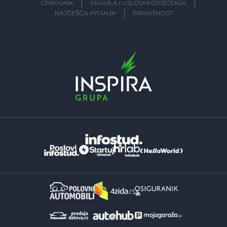
CENOVNIK
PRAVILA I USLOVI KORIŠĆENJA
NAJČEŠĆA PITANJA
PRIVATNOST