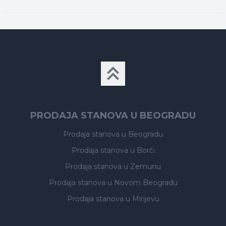
PRODAJA STANOVA U BEOGRADU
Prodaja stanova
u Beogradu
Prodaja stanova
u Borči
Prodaja stanova
u Zemunu
Prodaja stanova
u Novom Beogradu
Prodaja stanova
u Mirijevu