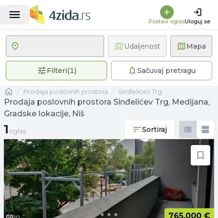
Postavi oglas
Uloguj se
Udaljenost
Mapa
1 primenjen filter
Filteri
(
1
)
Sačuvaj pretragu
Naslovna
prodaja poslovnih prostora
Sinđelićev Trg
Prodaja poslovnih prostora Sinđelićev Trg, Medijana,
Gradske lokacije, Niš
1 oglas
1
Sortiraj
oglas
765.000 €
10