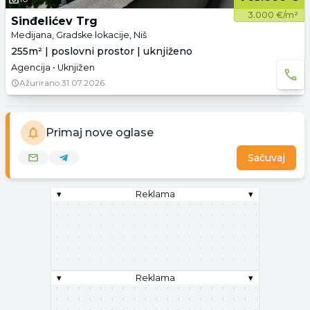
3.000 €/m²
Sinđelićev Trg
Medijana, Gradske lokacije, Niš
255m² | poslovni prostor | uknjiženo
Agencija • Uknjižen
Ažurirano
31.07.2026.
Primaj nove oglase
Sačuvaj
▾
Reklama
▾
▾
Reklama
▾