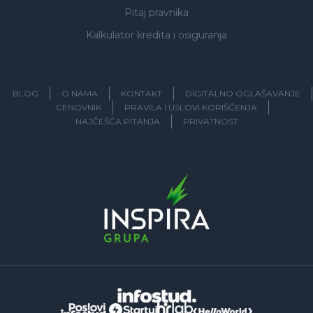
Pitaj pravnika
Kalkulator kredita i osiguranja
BLOG
O NAMA
KONTAKT
DIGITALNO OGLAŠAVANJE
CENOVNIK
PRAVILA I USLOVI KORIŠĆENJA
NAJČEŠĆA PITANJA
PRIVATNOST