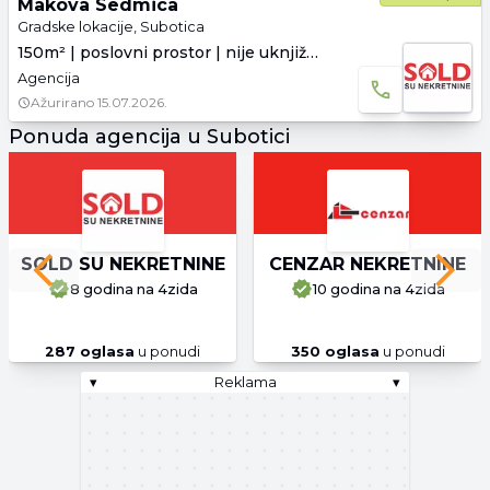
Makova Sedmica
Gradske lokacije, Subotica
150m² | poslovni prostor | nije uknjiženo
Agencija
Ažurirano
15.07.2026.
Ponuda agencija u Subotici
SOLD SU NEKRETNINE
CENZAR NEKRETNINE
Previous slide
Next 
8 godina
na 4zida
10 godina
na 4zida
287
oglasa
u ponudi
350
oglasa
u ponudi
▾
Reklama
▾