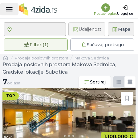
Postavi oglas
Uloguj se
Udaljenost
Mapa
1 primenjen filter
Filteri
(
1
)
Sačuvaj pretragu
Naslovna
prodaja poslovnih prostora
Makova Sedmica
Prodaja poslovnih prostora Makova Sedmica,
Gradske lokacije, Subotica
7 oglasa
7
Sortiraj
oglasa
TOP
1.100.000 €
41