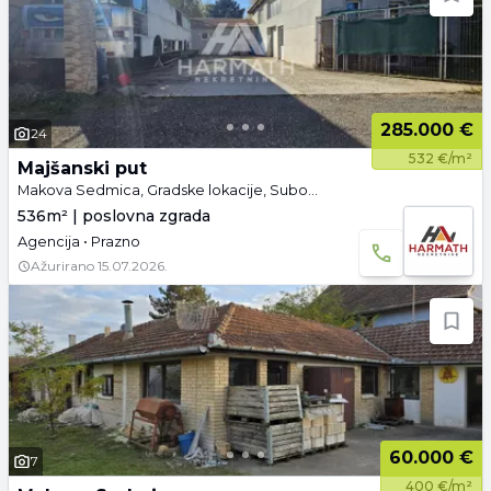
285.000 €
24
532 €/m²
Majšanski put
Makova Sedmica, Gradske lokacije, Subotica
536m² | poslovna zgrada
Agencija • Prazno
Ažurirano
15.07.2026.
60.000 €
7
400 €/m²