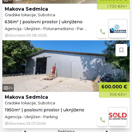
1.730 €/m²
Makova Sedmica
Gradske lokacije, Subotica
636m² | poslovni prostor | uknjiženo
Agencija • Uknjižen • Polunamešteno • Parking
Ažurirano
03.08.2026.
600.000 €
24
308 €/m²
Makova Sedmica
Gradske lokacije, Subotica
1950m² | poslovni prostor | uknjiženo
Agencija • Uknjižen • Parking
Ažurirano
23.07.2026.
▾
Reklama
▾