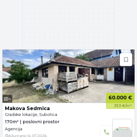
60.000 €
4
353 €/m²
Makova Sedmica
Gradske lokacije, Subotica
170m² | poslovni prostor
Agencija
Ažurirano
14.07.2026.