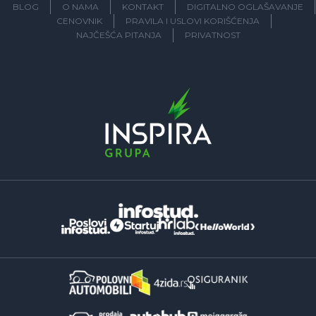
BLOG
O NAMA
KONTAKT
DIGITALNO OGLAŠAVANJE
CENOVNIK
PRAVILA I USLOVI KORIŠĆENJA
NAJČEŠĆA PITANJA
PRIVATNOST