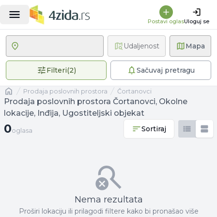
Postavi oglas
Uloguj se
Udaljenost
Mapa
2 primenjena filtera
Filteri
(
2
)
Sačuvaj pretragu
Naslovna
prodaja poslovnih prostora
Čortanovci
Prodaja poslovnih prostora Čortanovci, Okolne
lokacije, Inđija, Ugostiteljski objekat
0 oglasa
0
Sortiraj
oglasa
Nema rezultata
Proširi lokaciju ili prilagodi filtere kako bi pronašao više