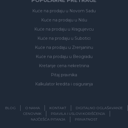
POPULARNE PRETRAGE
Kuće na prodaju
u Novom Sadu
Kuće na prodaju
u Nišu
Kuće na prodaju
u Kragujevcu
Kuće na prodaju
u Subotici
Kuće na prodaju
u Zrenjaninu
Kuće na prodaju
u Beogradu
Kretanje cena nekretnina
Pitaj pravnika
Kalkulator kredita i osiguranja
BLOG
O NAMA
KONTAKT
DIGITALNO OGLAŠAVANJE
CENOVNIK
PRAVILA I USLOVI KORIŠĆENJA
NAJČEŠĆA PITANJA
PRIVATNOST