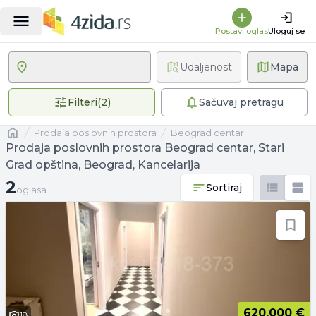
Postavi oglas
Uloguj se
Udaljenost
Mapa
2 primenjena filtera
Filteri
(
2
)
Sačuvaj pretragu
Naslovna
prodaja poslovnih prostora
Beograd centar
Prodaja poslovnih prostora Beograd centar, Stari
Grad opština, Beograd, Kancelarija
2 oglasa
2
Sortiraj
oglasa
620.000 €
18