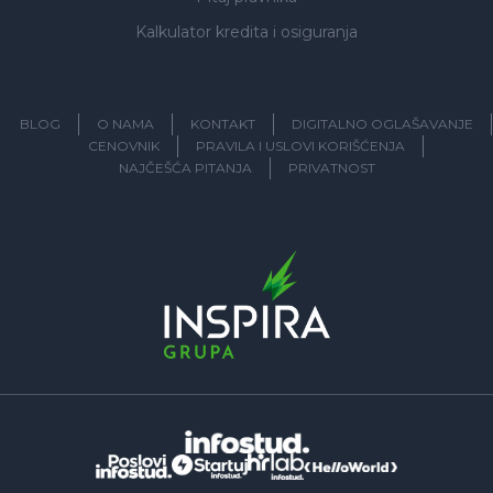
Kalkulator kredita i osiguranja
BLOG
O NAMA
KONTAKT
DIGITALNO OGLAŠAVANJE
CENOVNIK
PRAVILA I USLOVI KORIŠĆENJA
NAJČEŠĆA PITANJA
PRIVATNOST