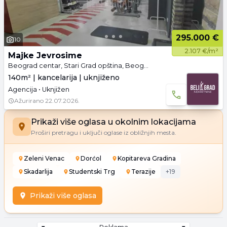
295.000 €
10
2.107 €/m²
Majke Jevrosime
Beograd centar, Stari Grad opština, Beograd
140m² | kancelarija | uknjiženo
Agencija • Uknjižen
Ažurirano
22.07.2026.
Prikaži više oglasa u okolnim lokacijama
Proširi pretragu i uključi oglase iz obližnjih mesta.
Zeleni Venac
Dorćol
Kopitareva Gradina
Skadarlija
Studentski Trg
Terazije
+
19
Prikaži više oglasa