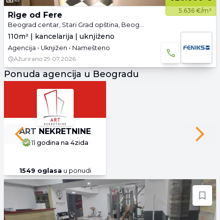
5.636 €/m²
Rige od Fere
Beograd centar, Stari Grad opština, Beograd
110m² | kancelarija | uknjiženo
Agencija • Uknjižen • Namešteno
Ažurirano
29.07.2026.
Ponuda agencija u Beogradu
ART NEKRETNINE
Previous slide
Next 
11 godina
na 4zida
1549
oglasa
u ponudi