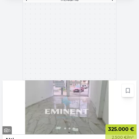
325.000 €
5
2.500 €/m²