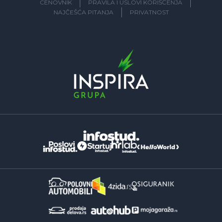
CENOVNIK
PRAVILA I USLOVI KORIŠĆENJA
NAJČEŠĆA PITANJA
PRIVATNOST