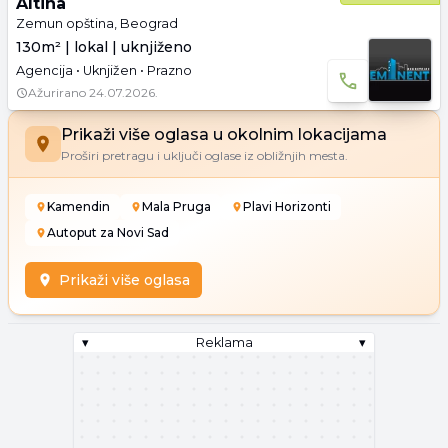
Altina
Zemun opština, Beograd
130m² | lokal | uknjiženo
Agencija • Uknjižen • Prazno
Ažurirano
24.07.2026.
Prikaži više oglasa u okolnim lokacijama
Proširi pretragu i uključi oglase iz obližnjih mesta.
Kamendin
Mala Pruga
Plavi Horizonti
Autoput za Novi Sad
Prikaži više oglasa
▾
Reklama
▾