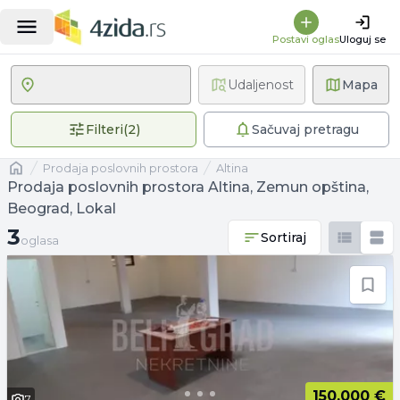
Postavi oglas
Uloguj se
Udaljenost
Mapa
2 primenjena filtera
Filteri
(
2
)
Sačuvaj pretragu
Naslovna
prodaja poslovnih prostora
Altina
Prodaja poslovnih prostora Altina, Zemun opština,
Beograd, Lokal
3 oglasa
3
Sortiraj
oglasa
150.000 €
7