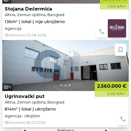
1.103 €/m²
Stojana Dečermića
Altina, Zemun opština, Beograd
136m² | lokal | nije uknjiženo
Agencija
Ažurirano
02.08.2026.
2.560.000 €
19
3.145 €/m²
Ugrinovački put
Altina, Zemun opština, Beograd
814m² | lokal | uknjiženo
Agencija • Uknjižen
Ažurirano
28.07.2026.
▾
Reklama
▾