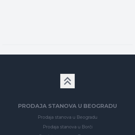
PRODAJA STANOVA U BEOGRADU
Prodaja stanova
u Beogradu
Prodaja stanova
u Borči