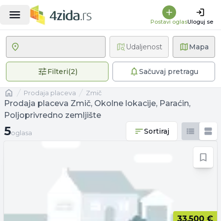
Postavi oglas
Uloguj se
Udaljenost
Mapa
2 primenjena filtera
Filteri
(
2
)
Sačuvaj pretragu
Naslovna
prodaja placeva
Zmič
Prodaja placeva Zmič, Okolne lokacije, Paraćin,
Poljoprivredno zemljište
5 oglasa
5
Sortiraj
oglasa
33.500 €