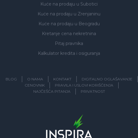
Kuće na prodaju
u Subotici
Kuće na prodaju
u Zrenjaninu
Kuće na prodaju
u Beogradu
Kretanje cena nekretnina
Pitaj pravnika
Kalkulator kredita i osiguranja
BLOG
O NAMA
KONTAKT
DIGITALNO OGLAŠAVANJE
CENOVNIK
PRAVILA I USLOVI KORIŠĆENJA
NAJČEŠĆA PITANJA
PRIVATNOST