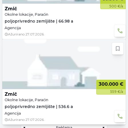
500 €/a
Zmič
Okolne lokacije, Paraćin
poljoprivredno zemljište | 66.98 a
Agencija
Ažurirano
27.07.2026.
300.000 €
559 €/a
Zmič
Okolne lokacije, Paraćin
poljoprivredno zemljište | 536.6 a
Agencija
Ažurirano
27.07.2026.
▾
Reklama
▾