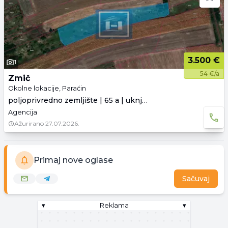
3.500 €
1
54 €/a
Zmič
Okolne lokacije, Paraćin
poljoprivredno zemljište | 65 a | uknjiženo
Agencija
Ažurirano
27.07.2026.
Primaj nove oglase
Sačuvaj
▾
Reklama
▾