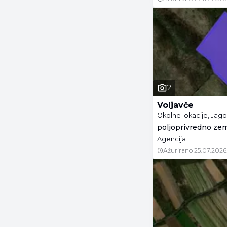
2
Voljavče
Okolne lokacije, Jag
poljoprivredno zeml
Agencija
Ažurirano
25.07.2026