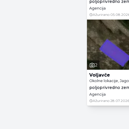
poljoprivredno zeml
Agencija
Ažurirano
05.08.2026
2
Voljavče
Okolne lokacije, Jag
poljoprivredno zeml
Agencija
Ažurirano
28.07.2026