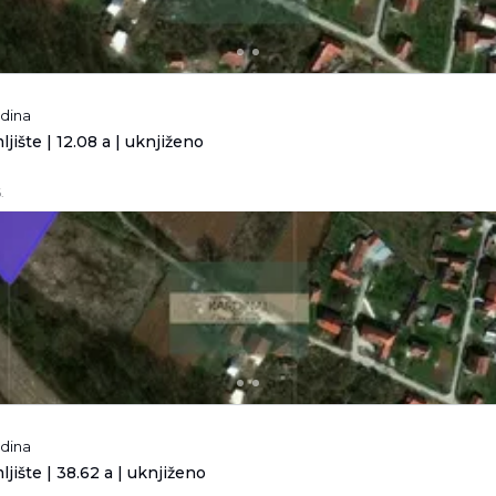
odina
jište | 12.08 a | uknjiženo
.
odina
jište | 38.62 a | uknjiženo