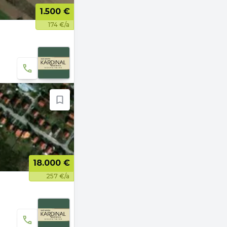
1.500 €
174 €/a
18.000 €
257 €/a