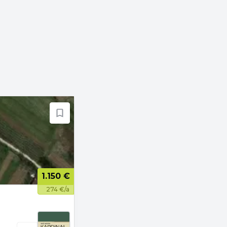
1.150 €
274 €/a