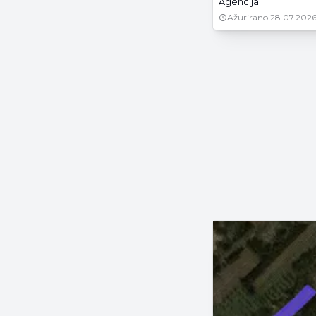
Agencija
Ažurirano
28.07.2026