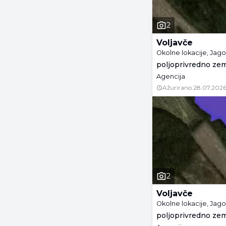
2
Voljavče
Okolne lokacije, Jag
poljoprivredno zeml
Agencija
Ažurirano
28.07.2026
2
Voljavče
Okolne lokacije, Jag
poljoprivredno zeml