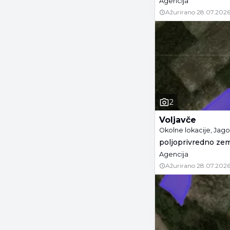
Agencija
Ažurirano
28.07.2026
2
Voljavče
Okolne lokacije, Jag
poljoprivredno zeml
Agencija
Ažurirano
28.07.2026