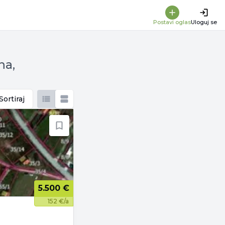
Postavi oglas
Uloguj se
na,
Sortiraj
5.500 €
152 €/a