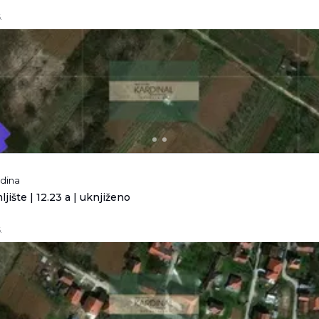
.
odina
jište | 12.23 a | uknjiženo
.