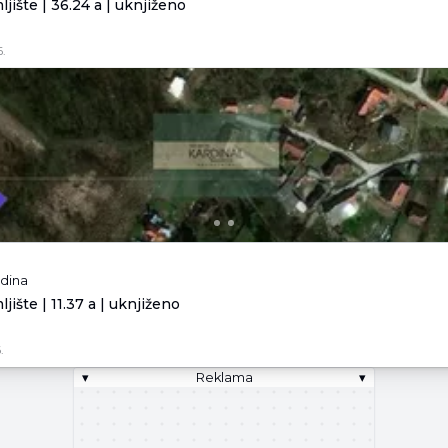
jište | 36.24 a | uknjiženo
.
odina
jište | 11.37 a | uknjiženo
.
▾
Reklama
▾