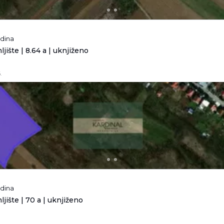
odina
jište | 8.64 a | uknjiženo
.
odina
jište | 70 a | uknjiženo
.