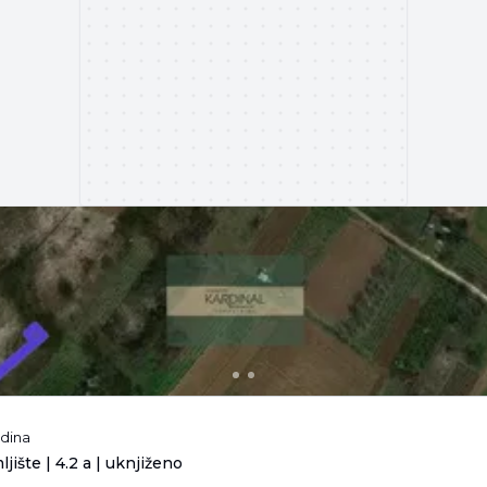
odina
jište | 4.2 a | uknjiženo