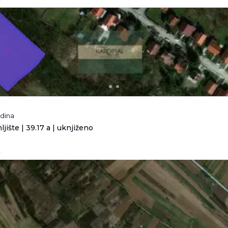
odina
jište | 39.17 a | uknjiženo
.