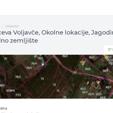
Voljavče
eva Voljavče, Okolne lokacije, Jagodi
dno zemljište
odina