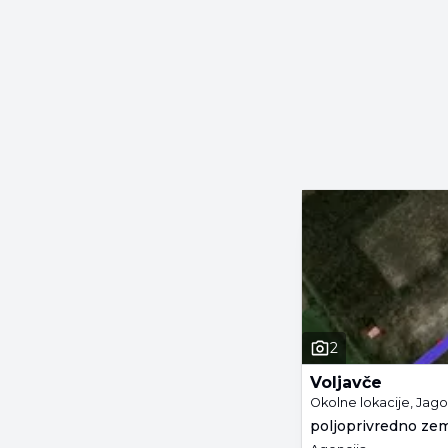
2
Voljavče
Okolne lokacije, Jag
poljoprivredno zeml