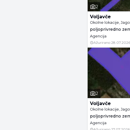
2
Voljavče
Okolne lokacije, Jag
poljoprivredno zeml
Agencija
Ažurirano
28.07.2026
2
Voljavče
Okolne lokacije, Jag
poljoprivredno zeml
Agencija
Ažurirano
27.07.2026