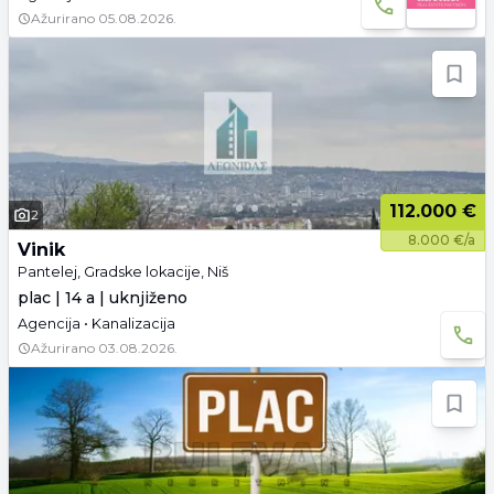
Ažurirano
05.08.2026.
112.000 €
2
8.000 €/a
Vinik
Pantelej, Gradske lokacije, Niš
plac | 14 a | uknjiženo
Agencija • Kanalizacija
Ažurirano
03.08.2026.