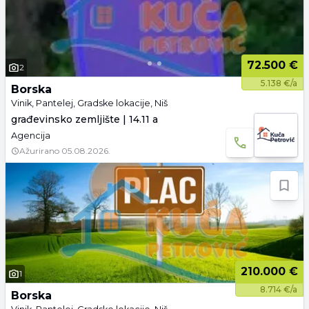
72.500 €
2
5.138 €/a
Borska
Vinik, Pantelej, Gradske lokacije, Niš
građevinsko zemljište | 14.11 a
Agencija
Ažurirano
05.08.2026.
210.000 €
1
8.714 €/a
Borska