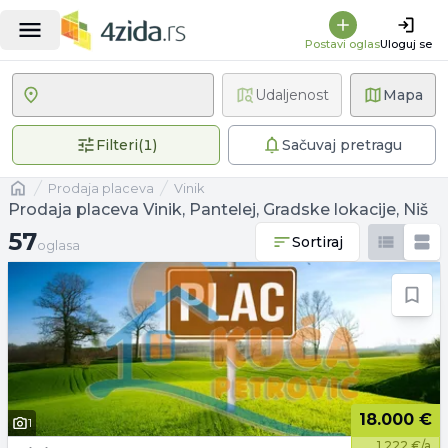
Postavi oglas
Uloguj se
Udaljenost
Mapa
1 primenjen filter
Filteri
(
1
)
Sačuvaj pretragu
Naslovna
prodaja placeva
Vinik
Prodaja placeva Vinik, Pantelej, Gradske lokacije, Niš
57 oglasa
57
Sortiraj
oglasa
18.000 €
1
1.222 €/a