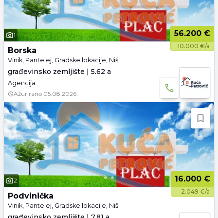
56.200 €
1
10.000 €/a
Borska
Vinik, Pantelej, Gradske lokacije, Niš
građevinsko zemljište | 5.62 a
Agencija
Ažurirano
05.08.2026.
16.000 €
2
2.049 €/a
Podvinička
Vinik, Pantelej, Gradske lokacije, Niš
građevinsko zemljište | 7.81 a