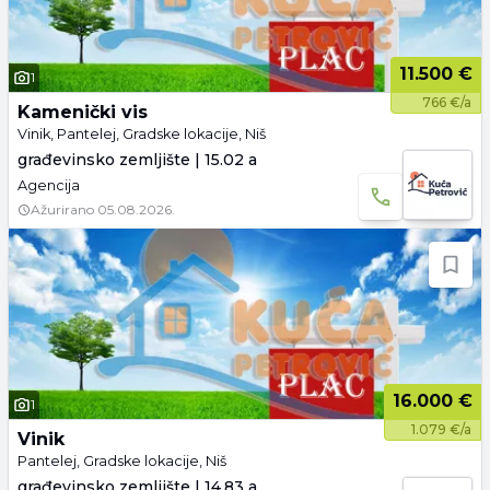
11.500 €
1
766 €/a
Kamenički vis
Vinik, Pantelej, Gradske lokacije, Niš
građevinsko zemljište | 15.02 a
Agencija
Ažurirano
05.08.2026.
16.000 €
1
1.079 €/a
Vinik
Pantelej, Gradske lokacije, Niš
građevinsko zemljište | 14.83 a