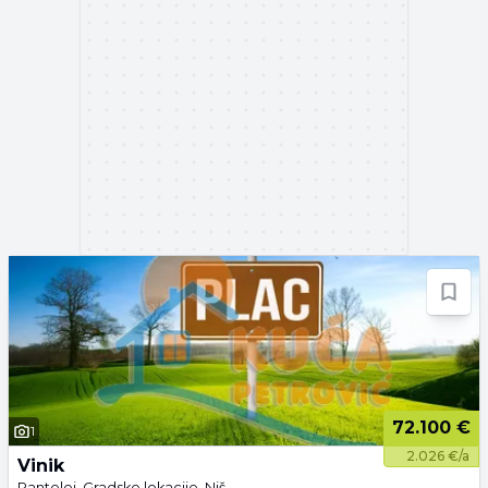
72.100 €
1
2.026 €/a
Vinik
Pantelej, Gradske lokacije, Niš