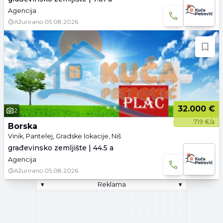
Agencija
Ažurirano
05.08.2026.
32.000 €
2
719 €/a
Borska
Vinik, Pantelej, Gradske lokacije, Niš
građevinsko zemljište | 44.5 a
Agencija
Ažurirano
05.08.2026.
▾
Reklama
▾