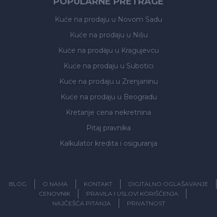
POPULARNE PRETRAGE
Kuće na prodaju
u Novom Sadu
Kuće na prodaju
u Nišu
Kuće na prodaju
u Kragujevcu
Kuće na prodaju
u Subotici
Kuće na prodaju
u Zrenjaninu
Kuće na prodaju
u Beogradu
Kretanje cena nekretnina
Pitaj pravnika
Kalkulator kredita i osiguranja
BLOG
O NAMA
KONTAKT
DIGITALNO OGLAŠAVANJE
CENOVNIK
PRAVILA I USLOVI KORIŠĆENJA
NAJČEŠĆA PITANJA
PRIVATNOST