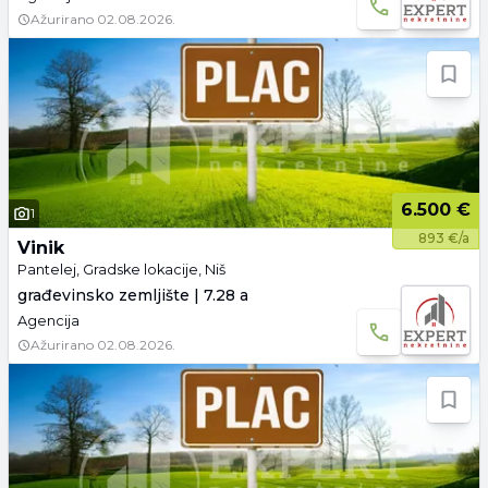
Ažurirano
02.08.2026.
6.500 €
1
893 €/a
Vinik
Pantelej, Gradske lokacije, Niš
građevinsko zemljište | 7.28 a
Agencija
Ažurirano
02.08.2026.