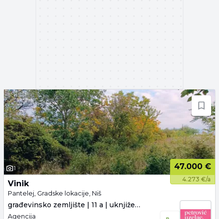
47.000 €
1
4.273 €/a
Vinik
Pantelej, Gradske lokacije, Niš
građevinsko zemljište | 11 a | uknjiženo
Agencija