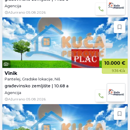
Agencija
Ažurirano
05.08.2026.
10.000 €
1
936 €/a
Vinik
Pantelej, Gradske lokacije, Niš
građevinsko zemljište | 10.68 a
Agencija
Ažurirano
05.08.2026.