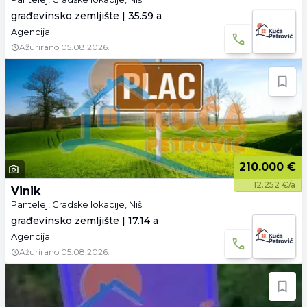
građevinsko zemljište | 35.59 a
Agencija
Ažurirano
05.08.2026.
210.000 €
1
12.252 €/a
Vinik
Pantelej, Gradske lokacije, Niš
građevinsko zemljište | 17.14 a
Agencija
Ažurirano
05.08.2026.