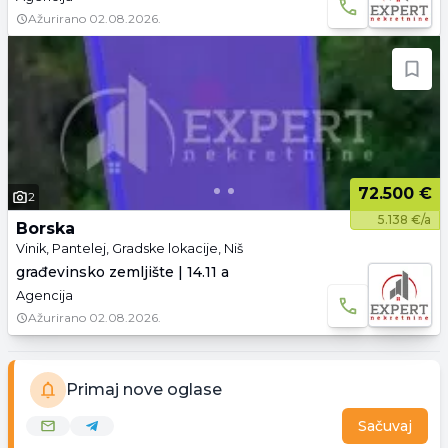
Ažurirano
02.08.2026.
72.500 €
2
5.138 €/a
Borska
Vinik, Pantelej, Gradske lokacije, Niš
građevinsko zemljište | 14.11 a
Agencija
Ažurirano
02.08.2026.
Primaj nove oglase
Sačuvaj