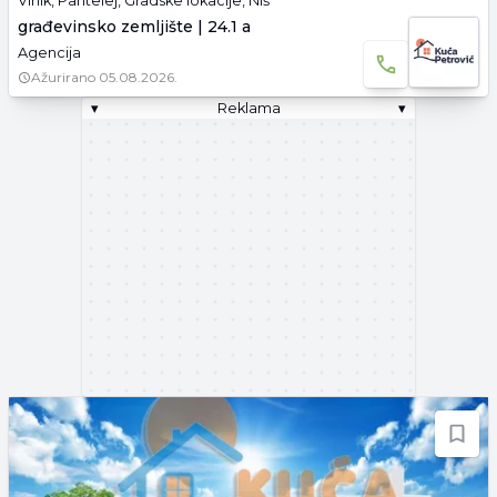
Vinik, Pantelej, Gradske lokacije, Niš
građevinsko zemljište | 24.1 a
Agencija
Ažurirano
05.08.2026.
▾
Reklama
▾