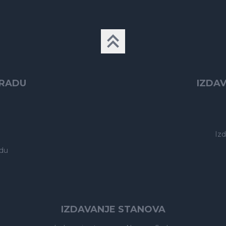
GRADU
IZDA
Iz
du
IZDAVANJE STANOVA