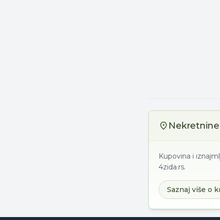
Nekretnine 
Kupovina i iznajml
4zida.rs.
Saznaj više o k