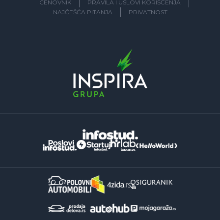
CENOVNIK
PRAVILA I USLOVI KORIŠĆENJA
NAJČEŠĆA PITANJA
PRIVATNOST