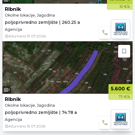
61 €/a
Ribnik
Okolne lokacije, Jagodina
poljoprivredno zemljište | 260.25 a
Agencija
Ažurirano
19.07.2026.
5.600 €
1
75 €/a
Ribnik
Okolne lokacije, Jagodina
poljoprivredno zemljište | 74.78 a
Agencija
Ažurirano
15.07.2026.