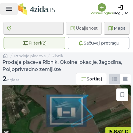
Postavi oglas
Uloguj se
Udaljenost
Mapa
2 primenjena filtera
Filteri
(
2
)
Sačuvaj pretragu
Naslovna
prodaja placeva
Ribnik
Prodaja placeva Ribnik, Okolne lokacije, Jagodina,
Poljoprivredno zemljište
2 oglasa
2
Sortiraj
oglasa
15.832 €
1