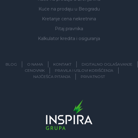
Kuće na prodaju
u Beogradu
Kretanje cena nekretnina
Pitaj pravnika
Kalkulator kredita i osiguranja
BLOG
O NAMA
KONTAKT
DIGITALNO OGLAŠAVANJE
CENOVNIK
PRAVILA I USLOVI KORIŠĆENJA
NAJČEŠĆA PITANJA
PRIVATNOST