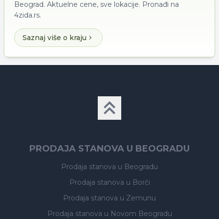
Beograd. Aktuelne cene, sve lokacije. Pronađi na
4zida.rs.
Saznaj više o kraju
PRODAJA STANOVA U BEOGRADU
Prodaja stanova
u Beogradu
Prodaja stanova
u Borči
Prodaja stanova
u Zemunu
Prodaja stanova
u Novom Beogradu