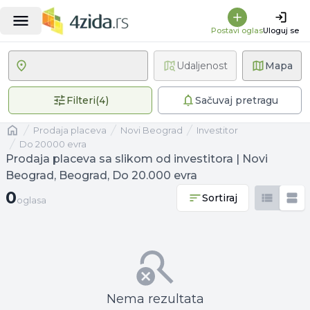
Postavi oglas
Uloguj se
Udaljenost
Mapa
4 primenjena filtera
Filteri
(
4
)
Sačuvaj pretragu
Naslovna
prodaja placeva
Novi Beograd
investitor
Do 20000 evra
Prodaja placeva sa slikom od investitora | Novi
Beograd, Beograd, Do 20.000 evra
0 oglasa
0
Sortiraj
oglasa
Nema rezultata