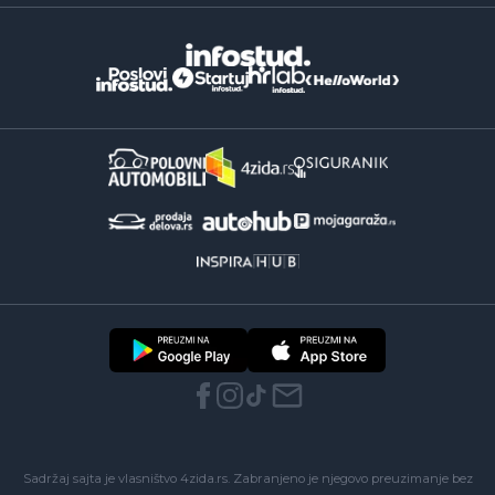
Sadržaj sajta je vlasništvo 4zida.rs. Zabranjeno je njegovo preuzimanje bez