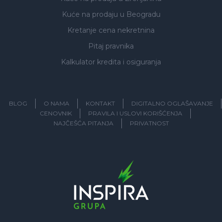
Kuće na prodaju
u Beogradu
Kretanje cena nekretnina
Pitaj pravnika
Kalkulator kredita i osiguranja
BLOG
O NAMA
KONTAKT
DIGITALNO OGLAŠAVANJE
CENOVNIK
PRAVILA I USLOVI KORIŠĆENJA
NAJČEŠĆA PITANJA
PRIVATNOST