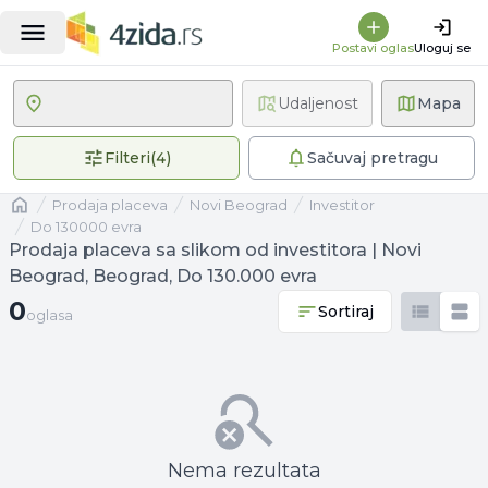
Postavi oglas
Uloguj se
Udaljenost
Mapa
4 primenjena filtera
Filteri
(
4
)
Sačuvaj pretragu
Naslovna
prodaja placeva
Novi Beograd
investitor
Do 130000 evra
Prodaja placeva sa slikom od investitora | Novi
Beograd, Beograd, Do 130.000 evra
0 oglasa
0
Sortiraj
oglasa
Nema rezultata