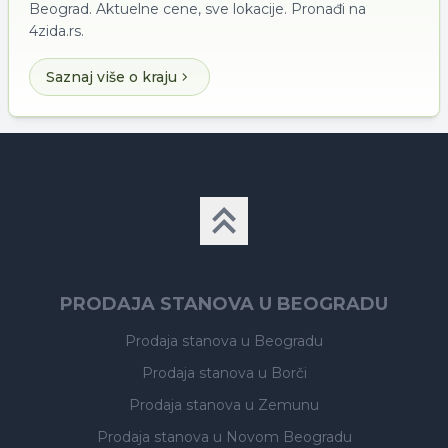
Beograd. Aktuelne cene, sve lokacije. Pronađi na
4zida.rs.
Saznaj više o kraju
PRODAJA STANOVA U BEOGRADU
Prodaja stanova
u Beogradu
Prodaja stanova
u Borči
Prodaja stanova
u Zemunu
Prodaja stanova
u Novom Beogradu