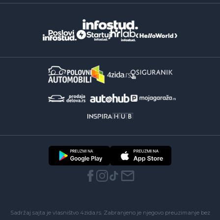
Sadržaj sajta je vlasništvo 4zida.rs. Zabranjeno je njegovo preuzimanje bez