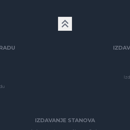
GRADU
IZDA
Iz
du
IZDAVANJE STANOVA