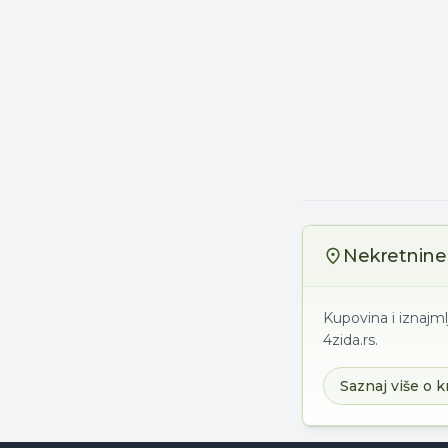
Nekretnine 
Kupovina i iznajml
4zida.rs.
Saznaj više o k