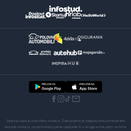
Sadržaj sajta je vlasništvo 4zida.rs. Zabranjeno je njegovo preuzimanje bez
dozvole 4zida.rs, zarad komercijalne upotrebe ili u druge svrhe, osim za lične