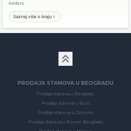
4zida.rs.
Saznaj više o kraju
PRODAJA STANOVA U BEOGRADU
Prodaja stanova
u Beogradu
Prodaja stanova
u Borči
Prodaja stanova
u Zemunu
Prodaja stanova
u Novom Beogradu