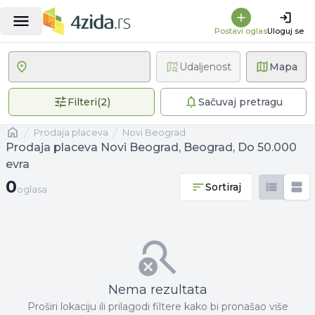
Postavi oglas
Uloguj se
Udaljenost
Mapa
2 primenjena filtera
Filteri
(
2
)
Sačuvaj pretragu
Naslovna
prodaja placeva
Novi Beograd
Prodaja placeva Novi Beograd, Beograd, Do 50.000
evra
0 oglasa
0
Sortiraj
oglasa
Nema rezultata
Proširi lokaciju ili prilagodi filtere kako bi pronašao više