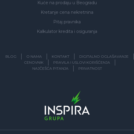
Kuće na prodaju
u Beogradu
Kretanje cena nekretnina
Pitaj pravnika
Kalkulator kredita i osiguranja
BLOG
O NAMA
KONTAKT
DIGITALNO OGLAŠAVANJE
CENOVNIK
PRAVILA I USLOVI KORIŠĆENJA
NAJČEŠĆA PITANJA
PRIVATNOST