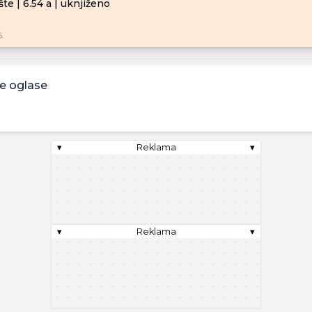
te | 6.54 a | uknjiženo
.
e oglase
▾
Reklama
▾
▾
Reklama
▾