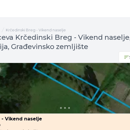
Krčedinski Breg - Vikend naselje
ceva Krčedinski Breg - Vikend naselje
đija, Građevinsko zemljište
 - Vikend naselje
a