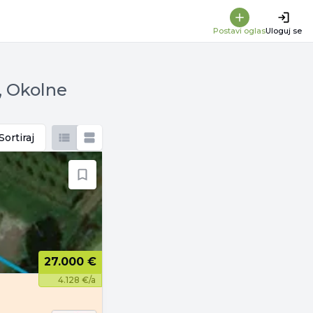
Postavi oglas
Uloguj se
, Okolne
Sortiraj
27.000 €
4.128 €/a