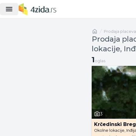
Naslovna
prodaja placeva
Prodaja pla
lokacije, In
1 oglas
1
oglas
3
Krčedinski Breg
Okolne lokacije, Inđij