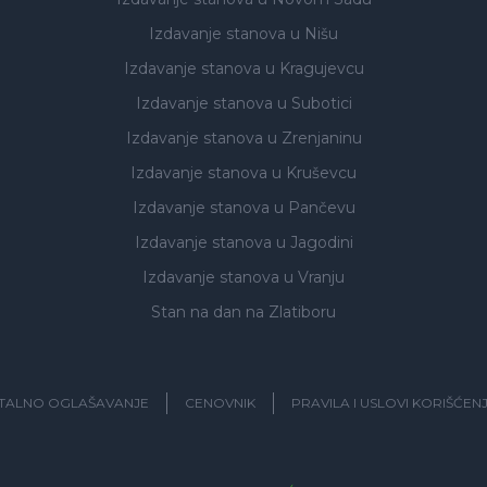
Izdavanje stanova
u Nišu
Izdavanje stanova
u Kragujevcu
Izdavanje stanova
u Subotici
Izdavanje stanova
u Zrenjaninu
Izdavanje stanova
u Kruševcu
Izdavanje stanova
u Pančevu
Izdavanje stanova
u Jagodini
Izdavanje stanova
u Vranju
Stan na dan na Zlatiboru
ITALNO OGLAŠAVANJE
CENOVNIK
PRAVILA I USLOVI KORIŠĆEN