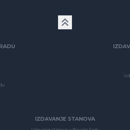
GRADU
IZDA
Iz
du
IZDAVANJE STANOVA
Izdavanje stanova
u Novom Sadu