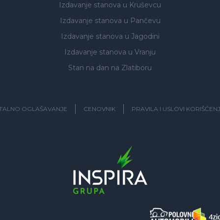
Izdavanje stanova
u Kruševcu
Izdavanje stanova
u Pančevu
Izdavanje stanova
u Jagodini
Izdavanje stanova
u Vranju
Stan na dan na Zlatiboru
ITALNO OGLAŠAVANJE
CENOVNIK
PRAVILA I USLOVI KORIŠĆEN