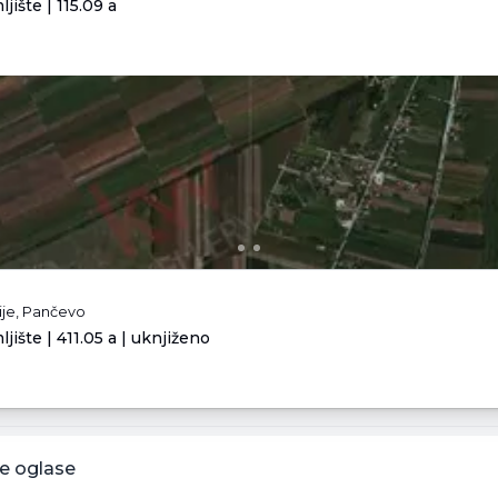
jište | 115.09 a
ije, Pančevo
jište | 411.05 a | uknjiženo
e oglase