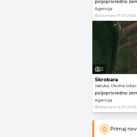
poljoprivredno zeml
Agencija
Ažurirano
17.07.2026.
2
Skrobara
Jabuka, Okolne lokac
poljoprivredno zeml
Agencija
Ažurirano
12.07.2026.
Primaj nov