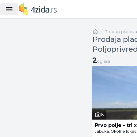
Naslovna
prodaja placeva
Prodaja pla
Poljoprivre
2 oglasa
2
oglasa
8
Prvo polje - tri x
Jabuka, Okolne lokac