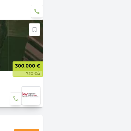
300.000 €
730 €/a