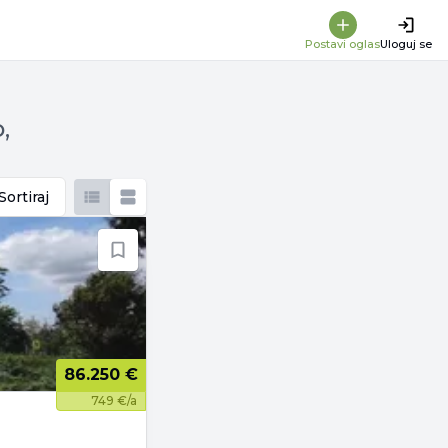
Postavi oglas
Uloguj se
,
Sortiraj
86.250 €
749 €/a