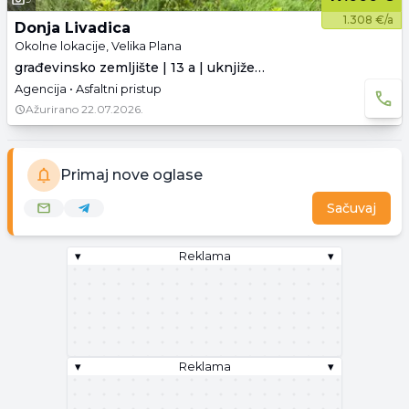
1.308 €/a
Donja Livadica
Okolne lokacije, Velika Plana
građevinsko zemljište | 13 a | uknjiženo
Agencija • Asfaltni pristup
Ažurirano
22.07.2026.
Primaj nove oglase
Sačuvaj
▾
Reklama
▾
▾
Reklama
▾