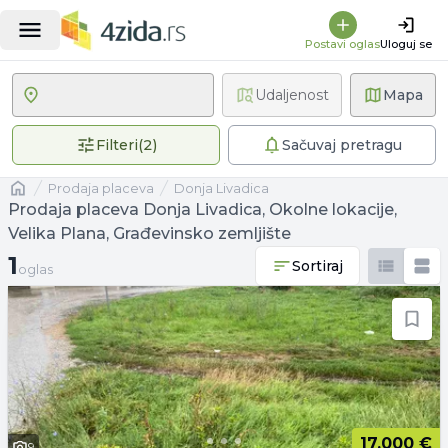
Postavi oglas
Uloguj se
Udaljenost
Mapa
2 primenjena filtera
Filteri
(
2
)
Sačuvaj pretragu
Naslovna
prodaja placeva
Donja Livadica
Prodaja placeva Donja Livadica, Okolne lokacije,
Velika Plana, Građevinsko zemljište
1 oglas
1
Sortiraj
oglas
17.000 €
9