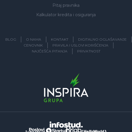
Pitaj pravnika
Kalkulator kredita i osiguranja
BLOG
O NAMA
KONTAKT
DIGITALNO OGLAŠAVANJE
CENOVNIK
PRAVILA I USLOVI KORIŠĆENJA
NAJČEŠĆA PITANJA
PRIVATNOST