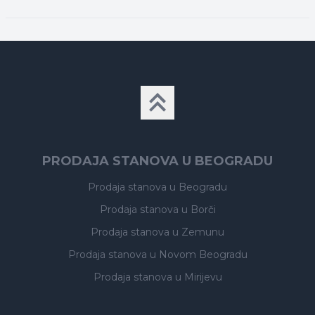
PRODAJA STANOVA U BEOGRADU
Prodaja stanova
u Beogradu
Prodaja stanova
u Borči
Prodaja stanova
u Zemunu
Prodaja stanova
u Novom Beogradu
Prodaja stanova
u Mirijevu