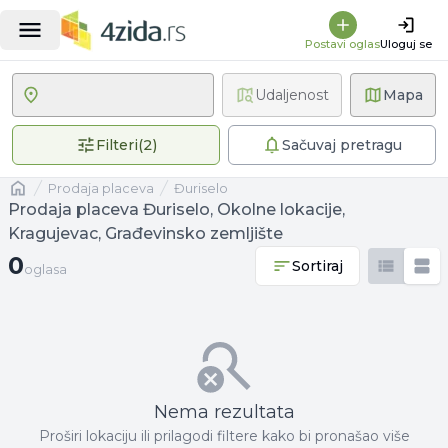
Postavi oglas
Uloguj se
Udaljenost
Mapa
2 primenjena filtera
Filteri
(
2
)
Sačuvaj pretragu
Naslovna
prodaja placeva
Đuriselo
Prodaja placeva Đuriselo, Okolne lokacije,
Kragujevac, Građevinsko zemljište
0 oglasa
0
Sortiraj
oglasa
Nema rezultata
Proširi lokaciju ili prilagodi filtere kako bi pronašao više