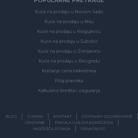
POPULARNE PRETRAGE
Kuće na prodaju
u Novom Sadu
Kuće na prodaju
u Nišu
Kuće na prodaju
u Kragujevcu
Kuće na prodaju
u Subotici
Kuće na prodaju
u Zrenjaninu
Kuće na prodaju
u Beogradu
Kretanje cena nekretnina
Pitaj pravnika
Kalkulator kredita i osiguranja
BLOG
O NAMA
KONTAKT
DIGITALNO OGLAŠAVANJE
CENOVNIK
PRAVILA I USLOVI KORIŠĆENJA
NAJČEŠĆA PITANJA
PRIVATNOST