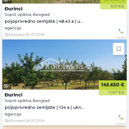
929 €/a
Đurinci
Sopot opština, Beograd
poljoprivredno zemljište | 48.43 a | uknjiženo
Agencija
Ažurirano
29.07.2026.
145.650 €
9
1.087 €/a
Đurinci
Sopot opština, Beograd
poljoprivredno zemljište | 134 a | uknjiženo
Agencija
Ažurirano
26.07.2026.