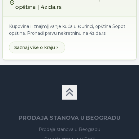
opština | 4zida.rs
Kupovina i iznajmljivanje kuća u Đurinci, opština Sopot
opština. Pronađi pravu nekretninu na 4zida.rs.
Saznaj više o kraju
PRODAJA STANOVA U BEOGRADU
Prodaja stanova
u Beogradu