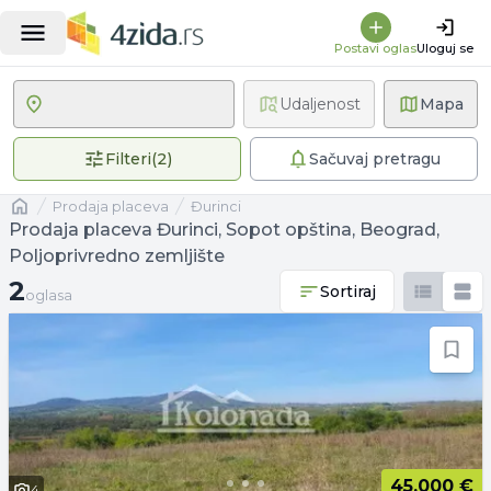
Postavi oglas
Uloguj se
Udaljenost
Mapa
2 primenjena filtera
Filteri
(
2
)
Sačuvaj pretragu
Naslovna
prodaja placeva
Đurinci
Prodaja placeva Đurinci, Sopot opština, Beograd,
Poljoprivredno zemljište
2 oglasa
2
Sortiraj
oglasa
45.000 €
4